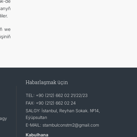
k-de
nanyň
ler.
iň we
şiniň
Habarlaşmak üçin
TEL: +90 (212) 662 02 21/22/23
FAX: +90 (212) 662 02 24
SALGY: İstanbul, Reyhan Sokak. №14,
Eýüpsultan
lagy
E-MAIL: stambulconstm2@gmail.com
Kabulhana