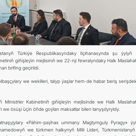
ARAGATNAŞYK
istanyň Türkiýe Respublikasyndaky Ilçihanasynda şu ýylyň 
etiniň giňişleýin mejlisiniň we 22-nji fewralyndaky Halk Maslaha
n brifing geçirildi.
başçylary we wekilleri, talyp ýaşlar hem-de habar beriş serişdel
ň Ministrler Kabinetiniň giňişleýin mejlisinde we Halk Maslaha
ri we ösüşi üçin öňde goýlan maksatlar bilen tanyşdyryldy.
 gatnaşyjylary «Pähim-paýhas ummany Magtymguly Pyragy» ýy
hamedowyň we türkmen halkynyň Milli Lideri, Türkmenistanyň