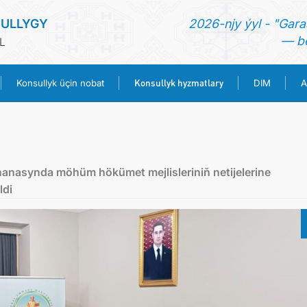
ULLYGY
2026-njy ýyl - "Gara
— be
L
Konsullyk hyzmatlary
Konsullyk üçin nobat
DIM
A
BAŞ SAHYPA
HABARLAR
hanasynda möhüm hökümet mejlisleriniň netijelerine
ldi
TÜRKMENISTAN
KONSULLYK ÜÇIN NOBAT
KONSULLYK HYZMATLARY
DIM