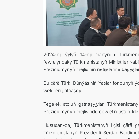
2024-nji ýylyň 14-nji martynda Türkmen
fewralyndaky Türkmenistanyň Ministrler Kabin
Prezidiumynyň mejlisiniň netijelerine bagyşlana
Bu çärä Türki Dünýäsiniň Ýaşlar fondunyň ýol
wekilleri gatnaşdy.
Tegelek stoluň gatnaşyjylar, Türkmenistany
Prezidiumynyň mejlisinde döwletiň üstünlikle
Hususan-da, Türkmenistanyň Ilçisi çärä
Türkmenistanyň Prezidenti Serdar Berdimu