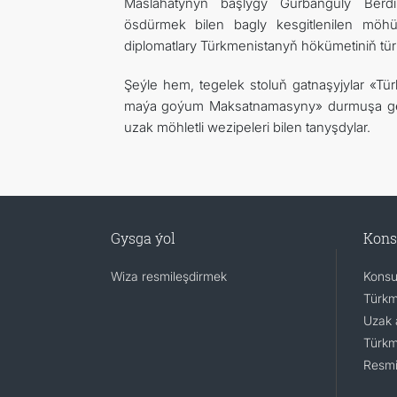
Maslahatynyň başlygy Gurbanguly Ber
ösdürmek bilen bagly kesgitlenilen möhü
diplomatlary Türkmenistanyň hökümetiniň türk
Şeýle hem, tegelek stoluň gatnaşyjylar «
maýa goýum Maksatnamasyny» durmuşa geç
uzak möhletli wezipeleri bilen tanyşdylar.
Gysga ýol
Kons
Wiza resmileşdirmek
Konsu
Türkm
Uzak 
Türkm
Resmi