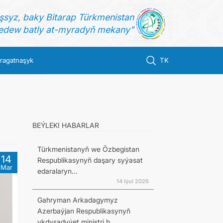
şsyz, baky Bitarap Türkmenistan
dew batly at-myradyň mekany"
ragatnaşyk
TK
BEÝLEKI HABARLAR
Türkmenistanyň we Özbegistan
14
Respublikasynyň daşary syýasat
Mar
edaralaryn...
14 Iýul 2026
Gahryman Arkadagymyz
Azerbaýjan Respublikasynyň
ykdysadyýet ministri b...