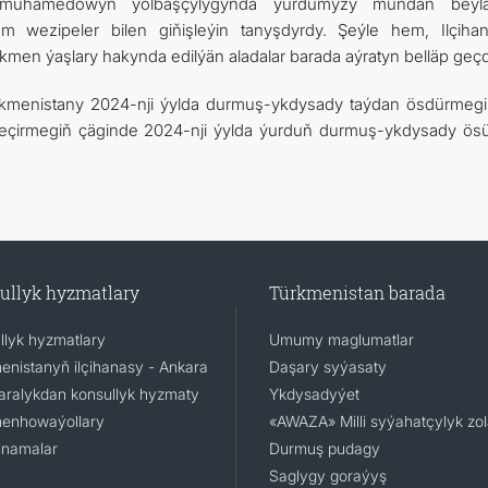
dimuhamedowyň ýolbaşçylygynda ýurdumyzy mundan beýlä
m wezipeler bilen giňişleýin tanyşdyrdy. Şeýle hem, Ilçiha
men ýaşlary hakynda edilýän aladalar barada aýratyn belläp geçdi
Türkmenistany 2024-nji ýylda durmuş-ykdysady taýdan ösdürmeg
irmegiň çäginde 2024-nji ýylda ýurduň durmuş-ykdysady ösü
ullyk hyzmatlary
Türkmenistan barada
llyk hyzmatlary
Umumy maglumatlar
enistanyň ilçihanasy - Ankara
Daşary syýasaty
aralykdan konsullyk hyzmaty
Ykdysadyýet
enhowaýollary
«AWAZA» Milli syýahatçylyk zo
namalar
Durmuş pudagy
Saglygy goraýyş