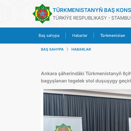
TÜRKMENISTANYŇ BAŞ KONS
TÜRKİÝE RESPUBLIKASY - STAMBU
Türkmenistan
Baş sahypa
Habarlar
BAŞ SAHYPA
HABARLAR
Ankara şäherindäki Türkmenistanyň Ilçi
bagyşlanan tegelek stol duşuşygy geçiri