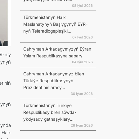
08 Iýul 2026
Türkmenistanyň Halk
Maslahatynyň Başlygynyň EYR-
nyň Teleradiogepleşikl...
07 Iýul 2026
Gahryman Arkadagymyzyň Eýran
9-njy
Yslam Respublikasyna sapary
tynyň
04 Iýul 2026
Gahryman Arkadagymyz bilen
Türkiýe Respublikasynyň
eriniň
Prezidentiniň arasy...
30 Iýun 2026
tynyň
Türkmenistanyň Türkiýe
Respublikasy bilen söwda-
ykdysady gatnaşyklary...
lynda
28 Iýun 2026
 Halk