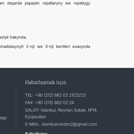
en daşarda ýaşaýan raýatlaryny we raýatlygy
azlyk hakynda;
maddasynyň 2-nji we 3-nji bentleri esasynda
Habarlaşmak üçin
TEL: +90 (212) 662 02 21/22/23
FAX: +90 (212) 662 02 24
SALGY: İstanbul, Reyhan Sokak. №14,
Eýüpsultan
lagy
E-MAIL: stambulconstm2@gmail.com
Kabulhana