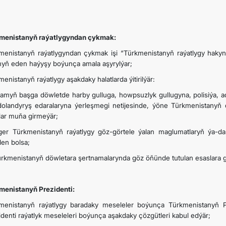
menistanyň raýatlygyndan çykmak:
menistanyň raýatlygyndan çykmak işi “Türkmenistanyň raýatlygy haky
yň eden haýyşy boýunça amala aşyrylýar;
enistanyň raýatlygy aşakdaky halatlarda ýitirilýär:
amyň başga döwletde harby gulluga, howpsuzlyk gullugyna, polisiýa, ad
olandyryş edaralaryna ýerleşmegi netijesinde, ýöne Türkmenistanyň 
tlar muňa girmeýär;
ger Türkmenistanyň raýatlygy göz-görtele ýalan maglumatlaryň ýa-da
len bolsa;
ürkmenistanyň döwletara şertnamalarynda göz öňünde tutulan esaslara g
menistanyň Prezidenti:
menistanyň raýatlygy baradaky meseleler boýunça Türkmenistanyň P
identi raýatlyk meseleleri boýunça aşakdaky çözgütleri kabul edýär;