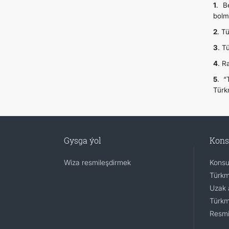
1
. B
bolm
2
. T
3
. T
4
. R
5
. “
Türk
Gysga ýol
Kons
Wiza resmileşdirmek
Konsu
Türkm
Uzak 
Türkm
Resmi