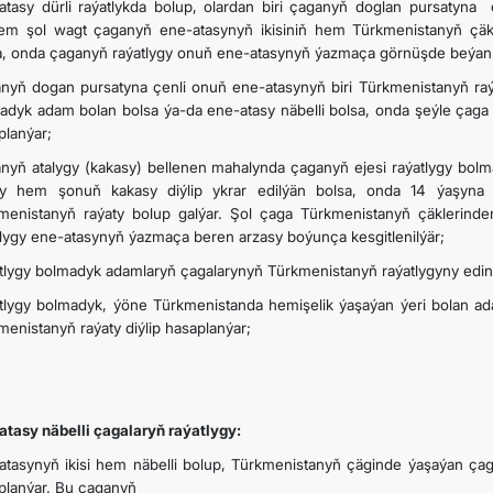
atasy dürli raýatlykda bolup, olardan biri çaganyň doglan pursatyna
m şol wagt çaganyň ene-atasynyň ikisiniň hem Türkmenistanyň çäkl
a, onda çaganyň raýatlygy onuň ene-atasynyň ýazmaça görnüşde beýan e
nyň dogan pursatyna çenli onuň ene-atasynyň biri Türkmenistanyň raýat
adyk adam bolan bolsa ýa-da ene-atasy näbelli bolsa, onda şeýle çag
planýar;
nyň atalygy (kakasy) bellenen mahalynda çaganyň ejesi raýatlygy bol
ty hem şonuň kakasy diýlip ykrar edilýän bolsa, onda 14 ýaşyn
menistanyň raýaty bolup galýar. Şol çaga Türkmenistanyň çäklerind
tlygy ene-atasynyň ýazmaça beren arzasy boýunça kesgitlenilýär;
tlygy bolmadyk adamlaryň çagalarynyň Türkmenistanyň raýatlygyny edi
tlygy bolmadyk, ýöne Türkmenistanda hemişelik ýaşaýan ýeri bolan a
menistanyň raýaty diýlip hasaplanýar;
atasy näbelli çagalaryň raýatlygy:
atasynyň ikisi hem näbelli bolup, Türkmenistanyň çäginde ýaşaýan ça
planýar. Bu çaganyň