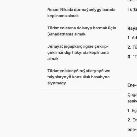
Türk
Resmi Nikada durmaýanlygy barada
kepilnama almak
Türkmenistana dolanyp barmak üçin
Raýa
Şahadatnama almak
1
. A
Jenaýat jogapkӓrçiligine çekilip-
2
. T
çekilmӓndigi hakynda kepilnama
3
. "
almak
Türkmenistanyň raýatlarynyň we
talyplarynyň konsulluk hasabyna
alynmagy
Ene-
Çaga
aşak
1
. E
2
. E
ene-