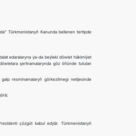
nda” Türkmenistanyň Kanunda bellenen tertipde
alat edaralaryna ýa-da beýleki döwlet häkimiýet
döwletara şertnamalarynda göz öňünde tutulan
 galp resminamalaryň görkezilmegi netijesinde
örä;
rezidenti çözgüt kabul edýär. Türkmenistanyň