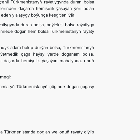
 çenli Türkmenistanyň raýatlygynda duran bolsa
erinden daşarda hemişelik ýaşaýan ýeri bolan
den ylalaşygy boýunça kesgitlenilýär;
lygynda duran bolsa, beýlekisi bolsa raýatlygy
a nirede dogan hem bolsa Türkmenistanyň raýaty
madyk adam bolup durýan bolsa, Türkmenistanyň
a ýetmedik çaga haýsy ýerde doganam bolsa,
en daşarda hemişelik ýaşaýan mahalynda, onuň
nmegi;
damlaryň Türkmenistanyň çäginde dogan çagasy
ga Türkmenistanda doglan we onuň raýaty diýlip