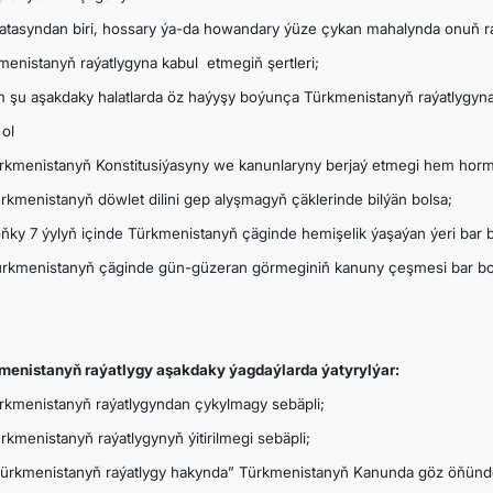
atasyndan biri, hossary ýa-da howandary ýüze çykan mahalynda onuň raý
menistanyň raýatlygyna kabul etmegiň şertleri;
 şu aşakdaky halatlarda öz haýyşy boýunça Türkmenistanyň raýatlygyna k
 ol
ürkmenistanyň Konstitusiýasyny we kanunlaryny berjaý etmegi hem hor
ürkmenistanyň döwlet dilini gep alyşmagyň çäklerinde bilýän bolsa;
oňky 7 ýylyň içinde Türkmenistanyň çäginde hemişelik ýaşaýan ýeri bar b
ürkmenistanyň çäginde gün-güzeran görmeginiň kanuny çeşmesi bar bo
menistanyň raýatlygy aşakdaky ýagdaýlarda ýatyrylýar:
ürkmenistanyň raýatlygyndan çykylmagy sebäpli;
ürkmenistanyň raýatlygynyň ýitirilmegi sebäpli;
Türkmenistanyň raýatlygy hakynda” Türkmenistanyň Kanunda göz öňünde 