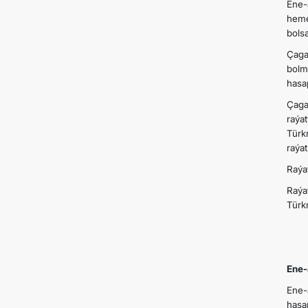
Ene-
heme
bols
Çaga
bolm
hasa
Çaga
raýa
Türk
raýa
Raýa
Raýa
Türk
Ene-
Ene-
hasa