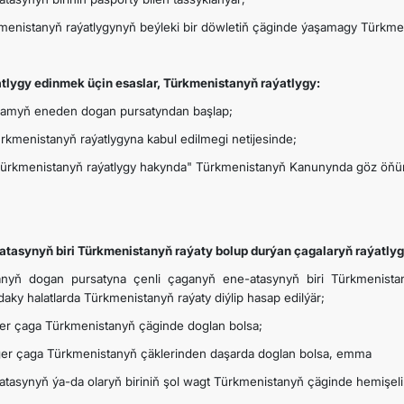
menistanyň raýatlygynyň beýleki bir döwletiň çäginde ýaşamagy Türkme
ARAGATNAŞYK
tlygy edinmek üçin esaslar, Türkmenistanyň raýatlygy:
damyň eneden dogan pursatyndan başlap;
ürkmenistanyň raýatlygyna kabul edilmegi netijesinde;
Türkmenistanyň raýatlygy hakynda" Türkmenistanyň Kanunynda göz öňün
atasynyň biri Türkmenistanyň raýaty bolup durýan çagalaryň raýatlyg
nyň dogan pursatyna çenli çaganyň ene-atasynyň biri Türkmenista
daky halatlarda Türkmenistanyň raýaty diýlip hasap edilýär;
ger çaga Türkmenistanyň çäginde doglan bolsa;
ger çaga Türkmenistanyň çäklerinden daşarda doglan bolsa, emma
atasynyň ýa-da olaryň biriniň şol wagt Türkmenistanyň çäginde hemişelik