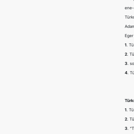
ene-
Türk
Adam
Eger
1
. T
2
. T
3
. s
4
. T
Türk
1
. T
2
. T
3
. “