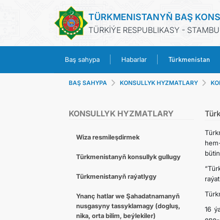
TÜRKMENISTANYŇ BAŞ KONS
TÜRKİÝE RESPUBLIKASY - STAMBU
Türkmenistan
Baş sahypa
Habarlar
BAŞ SAHYPA
KONSULLYK HYZMATLARY
KO
KONSULLYK HYZMATLARY
Tür
Türk
Wiza resmileşdirmek
hem-
bütin
Türkmenistanyň konsullyk gullugy
“Tür
Türkmenistanyň raýatlygy
raýat
Türk
Ynanç hatlar we Şahadatnamanyň
nusgasyny tassyklamagy (dogluş,
16 ý
nika, orta bilim, beýlekiler)
ene-a