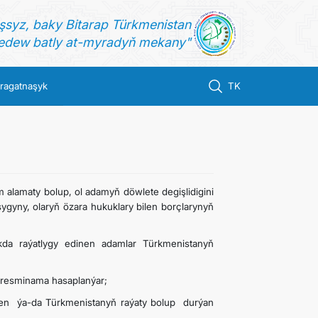
şsyz, baky Bitarap Türkmenistan
dew batly at-myradyň mekany"
ragatnaşyk
TK
alamaty bolup, ol adamyň döwlete degişlidigini
gyny, olaryň özara hukuklary bilen borçlarynyň
kda raýatlygy edinen adamlar Türkmenistanyň
 resminama hasaplanýar;
ilen ýa-da Türkmenistanyň raýaty bolup durýan