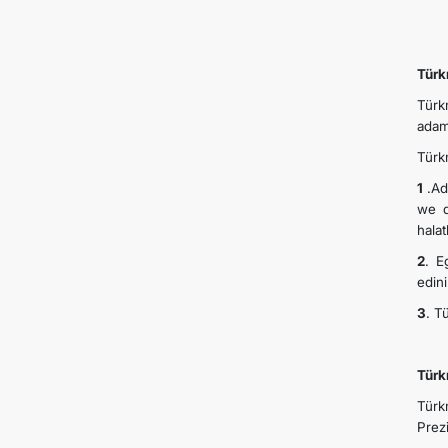
Türk
Türk
adam
Türkm
1
.Ad
we d
hala
2
. E
edini
3
. T
Türk
Türk
Prez