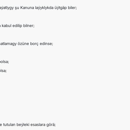
atlygy şu Kanuna laýyklykda üýtgäp biler;
abul edilip bilner;
matlamagy özüne borç edinse;
olsa;
lsa;
tutulan beýleki esaslara görä;