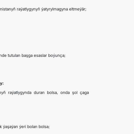
nistanyň raýatlygynyň ýatyrylmagyna eltmeýär;
de tutulan başga esaslar boýunça;
y:
nyň raýatlygynda duran bolsa, onda şol çaga
 ýaşaýan ýeri bolan bolsa;