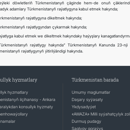
eýleki döwletleriň Türkmenistanyň çäginde hem-de onuň çäklerind
adyk adamlary Türkmenistanyň raýatlygyna kabul etmek hakynda;
ürkmenistanyň raýatlygyna dikeltmek hakynda;
ürkmenistanyň raýatlygyndan çykarmak hakynda;
aýatlyga kabul etmek we dikeltmek hakyndaky haýyşlary kanagatlandyrm
Türkmenistanyň raýatlygy hakynda” Türkmenistanyň Kanunda 23-nji 
menistanyň raýatlygynyň ýitirilýändigi hakynda.
ullyk hyzmatlary
Türkmenistan barada
llyk hyzmatlary
Umumy maglumatlar
enistanyň ilçihanasy - Ankara
Daşary syýasaty
aralykdan konsullyk hyzmaty
Ykdysadyýet
enhowaýollary
«AWAZA» Milli syýahatçylyk zo
namalar
Durmuş pudagy
Saglygy goraýyş