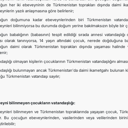
ğun her iki ebeveyninin de Türkmenistan toprakları dışında daimi ik
ynlerin yazılı anlaşmasına göre belirlenir;
ğun doğumuna kadar ebeveynlerinden biri Türkmenistan vatandaşı
eynleri bilinmiyorsa bu durumda doğum yerine bakılmaksızın böyle bir ç
ğun babalığının (babasının) tespit edildiği sırada annesi vatandaşlığı
sı olarak tanınıyorsa, 14 yaşın altındaki çocuk, nerede doğduğuna ba
ğun daimi olarak Türkmenistan toprakları dışında yaşaması halinde va
lenir;
daşlığı olmayan kişilerin çocuklarının Türkmenistan vatandaşlığını alması
ndaşlığı bulunmayan ancak Türkmenistan'da daimi ikametgahı bulunan ki
ğu Türkmenistan vatandaşı sayılır;
eyni bilinmeyen çocukların vatandaşlığı:
eynleri bilinmeyen ve Türkmenistan topraklarında yaşayan çocuk, Tür
lır. Bu çocuğun ebeveynlerinden, vasilerinden veya velilerinden biri
irilebilir;