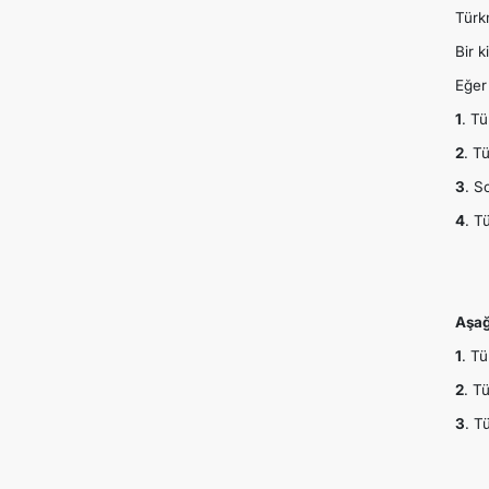
Türkm
Bir k
Eğer
1
. T
2
. T
3
. S
4
. T
Aşağ
1
. T
2
. T
3
. T