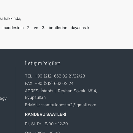
esi hakkında;
. maddesinin 2. ve 3. bentlerine dayanarak
İletişim bilgileri
TEL: +90 (212) 662 02 21/22/23
FAX: +90 (212) 662 02 24
ADRES: İstanbul, Reyhan Sokak. №14,
Eýüpsultan
lagy
E-MAIL: stambulconstm2@gmail.com
RANDEVU SAATLERİ
Pt, Sl, Pr : 9:00 - 12:30