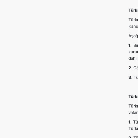
Türk
Türk
Kanu
Aşağ
1
. Bi
kuru
dahil
2
. G
3
. T
Türk
Türk
vatan
1
. Tü
Türk