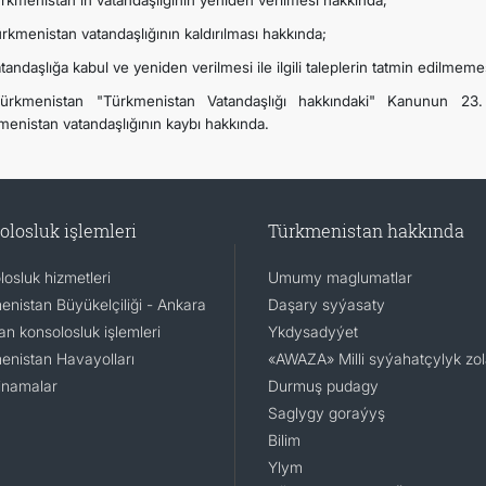
ürkmenistan'ın vatandaşlığının yeniden verilmesi hakkında;
ürkmenistan vatandaşlığının kaldırılması hakkında;
atandaşlığa kabul ve yeniden verilmesi ile ilgili taleplerin tatmin edilmem
ürkmenistan "Türkmenistan Vatandaşlığı hakkındaki" Kanunun 23
menistan vatandaşlığının kaybı hakkında.
olosluk işlemleri
Türkmenistan hakkında
osluk hizmetleri
Umumy maglumatlar
enistan Büyükelçiliği - Ankara
Daşary syýasaty
n konsolosluk işlemleri
Ykdysadyýet
enistan Havayolları
«AWAZA» Milli syýahatçylyk zo
namalar
Durmuş pudagy
Saglygy goraýyş
Bilim
Ylym