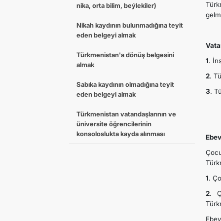
Türk
nika, orta bilim, beýlekiler)
gelm
Nikah kaydının bulunmadığına teyit
eden belgeyi almak
Vata
Türkmenistan'a dönüş belgesini
1
. İ
almak
2
. T
Sabıka kaydının olmadığına teyit
3
. T
eden belgeyi almak
Türkmenistan vatandaşlarının ve
üniversite öğrencilerinin
konsoloslukta kayda alınması
Ebev
Çocu
Türkm
1
. Ç
2
. Ç
Türk
Ebev