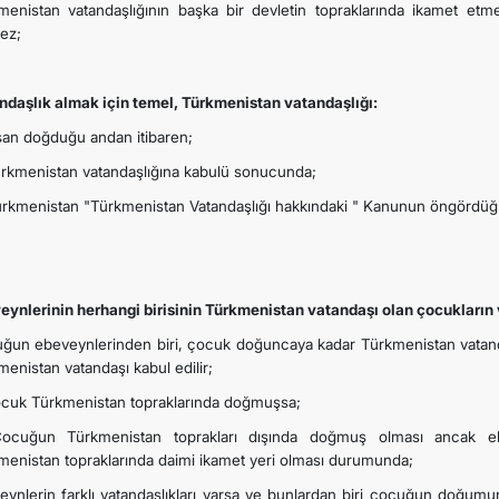
menistan vatandaşlığının başka bir devletin topraklarında ikamet etme
ez;
İLETIŞIM
ndaşlık almak için temel, Türkmenistan vatandaşlığı:
nsan doğduğu andan itibaren;
ürkmenistan vatandaşlığına kabulü sonucunda;
ürkmenistan "Türkmenistan Vatandaşlığı hakkındaki " Kanunun öngördüğü
eynlerinin herhangi birisinin Türkmenistan vatandaşı olan çocukların 
ğun ebeveynlerinden biri, çocuk doğuncaya kadar Türkmenistan vatand
enistan vatandaşı kabul edilir;
ocuk Türkmenistan topraklarında doğmuşsa;
ocuğun Türkmenistan toprakları dışında doğmuş olması ancak ebe
menistan topraklarında daimi ikamet yeri olması durumunda;
eynlerin farklı vatandaşlıkları varsa ve bunlardan biri çocuğun doğum