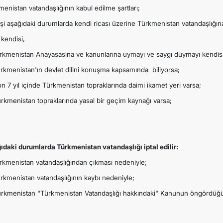
enistan vatandaşlığının kabul edilme şartları;
işi aşağıdaki durumlarda kendi ricası üzerine Türkmenistan vatandaşlığına 
 kendisi,
ürkmenistan Anayasasına ve kanunlarına uymayı ve saygı duymayı kendis
ürkmenistan'ın devlet dilini konuşma kapsamında biliyorsa;
on 7 yıl içinde Türkmenistan topraklarında daimi ikamet yeri varsa;
ürkmenistan topraklarında yasal bir geçim kaynağı varsa;
ıdaki durumlarda Türkmenistan vatandaşlığı iptal edilir:
ürkmenistan vatandaşlığından çıkması nedeniyle;
ürkmenistan vatandaşlığının kaybı nedeniyle;
ürkmenistan "Türkmenistan Vatandaşlığı hakkındaki" Kanunun öngördüğü