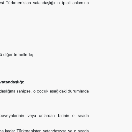
si Türkmenistan vatandaşlığının iptali anlamına
 diğer temellerle;
vatandaşlığı:
aşlığına sahipse, o çocuk aşağıdaki durumlarda
veynlerinin veya onlardan birinin o sırada
una kadar Türkmenistan vatandaşıysa ve o sırada