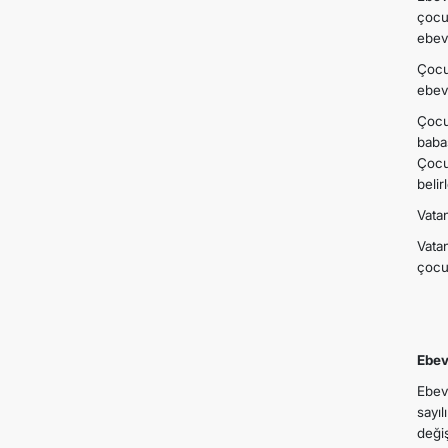
çocu
ebeve
Çocu
ebev
Çocu
baba
Çocu
belir
Vatan
Vata
çocu
Ebev
Ebev
sayı
değişt