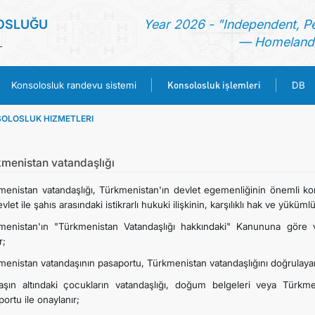
OSLUĞU
Year 2026 - "Independent, P
— Homeland 
L
Konsolosluk işlemleri
Konsolosluk randevu sistemi
DB
OLOSLUK HIZMETLERI
ANA SAYFA
HABERLER
kmenistan vatandaşlığı
menistan vatandaşlığı, Türkmenistan'ın devlet egemenliğinin önemli kon
TÜRKMENISTAN
vlet ile şahıs arasındaki istikrarlı hukuki ilişkinin, karşılıklı hak ve yüküm
menistan'ın "Türkmenistan Vatandaşlığı hakkındaki" Kanununa göre va
KONSOLOSLUK RANDEVU SISTEMI
r;
menistan vatandaşının pasaportu, Türkmenistan vatandaşlığını doğrulayan 
KONSOLOSLUK IŞLEMLERI
aşın altındaki çocukların vatandaşlığı, doğum belgeleri veya Türkme
ortu ile onaylanır;
DB