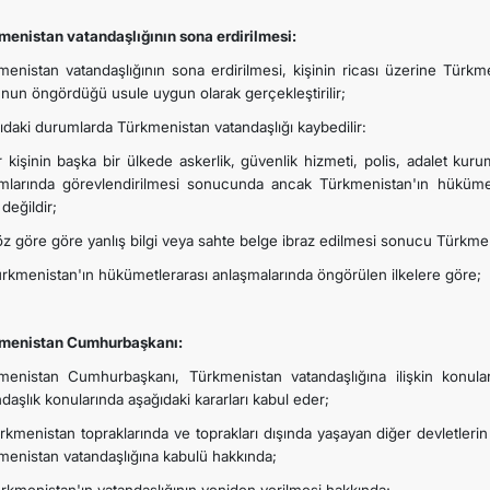
menistan vatandaşlığının sona erdirilmesi:
menistan vatandaşlığının sona erdirilmesi, kişinin ricası üzerine Türk
nun öngördüğü usule uygun olarak gerçekleştirilir;
ıdaki durumlarda Türkmenistan vatandaşlığı kaybedilir:
r kişinin başka bir ülkede askerlik, güvenlik hizmeti, polis, adalet kur
mlarında görevlendirilmesi sonucunda ancak Türkmenistan'ın hükümet
 değildir;
öz göre göre yanlış bilgi veya sahte belge ibraz edilmesi sonucu Türkmen
ürkmenistan'ın hükümetlerarası anlaşmalarında öngörülen ilkelere göre;
menistan Cumhurbaşkanı:
menistan Cumhurbaşkanı, Türkmenistan vatandaşlığına ilişkin konula
daşlık konularında aşağıdaki kararları kabul eder;
rkmenistan topraklarında ve toprakları dışında yaşayan diğer devletlerin 
menistan vatandaşlığına kabulü hakkında;