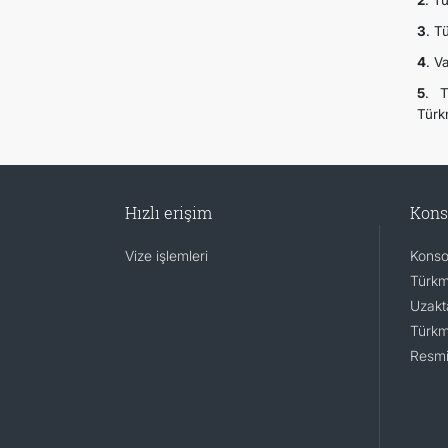
2
. T
3
. T
4
. V
5
. T
Türk
Hızlı erişim
Kons
Vize işlemleri
Konsol
Türkm
Uzakta
Türkm
Resmi