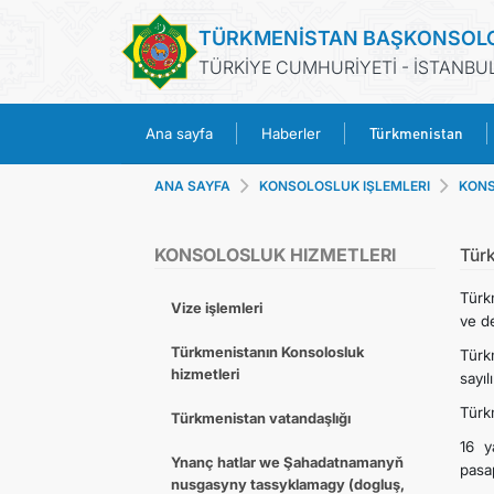
TÜRKMENİSTAN BAŞKONSOL
TÜRKİYE CUMHURİYETİ - İSTANBU
Türkmenistan
Ana sayfa
Haberler
ANA SAYFA
KONSOLOSLUK IŞLEMLERI
KONS
KONSOLOSLUK HIZMETLERI
Tür
Türk
Vize işlemleri
ve de
Türkmenistanın Konsolosluk
Türk
hizmetleri
sayılı
Türk
Türkmenistan vatandaşlığı
16 y
Ynanç hatlar we Şahadatnamanyň
pasap
nusgasyny tassyklamagy (dogluş,