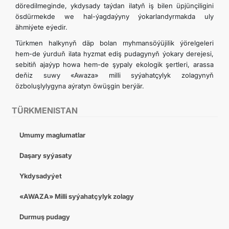
döredilmeginde, ykdysady taýdan ilatyň iş bilen üpjünçiligini
ösdürmekde we hal-ýagdaýyny ýokarlandyrmakda uly
ähmiýete eýedir.
Türkmen halkynyň däp bolan myhmansöýüjilik ýörelgeleri
hem-de ýurduň ilata hyzmat ediş pudagynyň ýokary derejesi,
sebitiň ajaýyp howa hem-de şypaly ekologik şertleri, arassa
deňiz suwy «Awaza» milli syýahatçylyk zolagynyň
özboluşlylygyna aýratyn öwüşgin berýär.
TÜRKMENISTAN
Umumy maglumatlar
Daşary syýasaty
Ykdysadyýet
«AWAZA» Milli syýahatçylyk zolagy
Durmuş pudagy