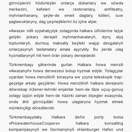
görnüşlerini hödürleýän onlarça dükanlary we söwda
merkezini, kafeleri we restoranlary, amfiteatry,
myhmanhanany, şeýle-de emeli daglary, kölleri, suw
şaglawuklaryny, dag çeşmejiklerini öz içine alýar.
«Awaza» milli syýahatçylyk zolagynda halkara ülňülerine laýyk
gelýän ýokary derejeli myhmanhanalaryň, dynç alyş
toplumlaryň, durmuş maksatly beýleki wajyp desgalaryň
onlarçasynyň taslamalary amala aşyryldy. Bu ýerde ulag
hyzmatlarynyň hili hem örän ýokary derejededir.
Türkmenbaşy şäherinde gurlan Halkara howa menzili
«Awazanyň» howa derwezesi bolup hyzmat edýär. Ýolagçylar
uçardan howa menziliniň binasyna we yzyna teleskopik trap-
geçelge arkaly geçýärler. Howa menziliniň halkara derejesini
döwrebap inžener-tehniki enjamlar hem-de täze uçuş-gonuş
zolagy üpjün edýär hem-de häzirki zaman ölçegler esasynda,
onda ähli görnüşdäki howa ulaglaryna hyzmat etmek
mümkinçiligi döredilendir.
Türkmenbaşydaky Halkara deňiz porty bolsa
«PricewaterhouseCoopers» halkara konsalting
kompaniýasynyň we Germaniýnyň «Hamburger Hafen und