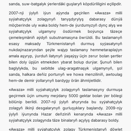
sanda, suw-batgalyk ýerlerdäki guşlaryň köpdürliligini eçilipdir.
İLETIŞIM
2007-nji ýylyň iýun aýynda geçirilen «Awaza» milli
syýahatçylyk zolagynyň tanyşdyrylyş dabarasy dünýä
möçberinde uly waka boldy hem-de ýurdumyzyň dynç alyş we
syýahatçylyk ulgamyny ösdürmek boýunça täzeçe
çemeleşmäniň aýdyň subutnamasyna öwrüldi. Bu taslamanyň
esasy maksady Türkmenistanyň durmuş syýasatynyň
nukdaýnazaryndan şeýle wajyp taslamany hemmetaraplaýyn
amala aşyryp, ýurduň ilatynyň ýaşaýşy üçin zerur bolan şertler
bilen doly üpjün etmekden ybarat bolup durýar. Şunuň bilen
baglylykda, bu sebitde ulag-aragatnaşyk ulgamynyň, şol
sanda, halkara deňiz portunyň we howa menziliniň, awtoulag
hem-de demir ýollarynyň bardygy örän ähmiýetlidir.
«Awaza» milli syýahatçylyk zolagynyň taslamasyny durmuşa
geçirmek üçin umumy meýdany 5000 gektar bolan ýer bölegi
bölünip berildi. 2007-nji ýylyň ahyrynda bu syýahatçylyk
zolagyň ilkinji desgalarynyň gurluşyklary başlandy. 2009-njy
ýylyň iýunynda Hazar deňziniň kenarynda «Awaza» milli
syýahatçylyk zolagynda täze binalaryň açylyş dabarasy boldy.
«Awaza» milli syýahatçylyk zolagy Türkmenistanyň döwlet