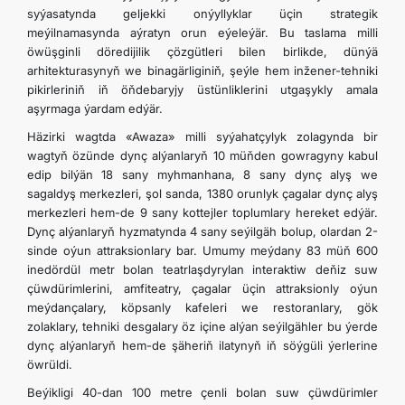
syýasatynda geljekki onýyllyklar üçin strategik
meýilnamasynda aýratyn orun eýeleýär. Bu taslama milli
öwüşginli döredijilik çözgütleri bilen birlikde, dünýä
arhitekturasynyň we binagärliginiň, şeýle hem inžener-tehniki
pikirleriniň iň öňdebaryjy üstünliklerini utgaşykly amala
aşyrmaga ýardam edýär.
Häzirki wagtda «Awaza» milli syýahatçylyk zolagynda bir
wagtyň özünde dynç alýanlaryň 10 müňden gowragyny kabul
edip bilýän 18 sany myhmanhana, 8 sany dynç alyş we
sagaldyş merkezleri, şol sanda, 1380 orunlyk çagalar dynç alyş
merkezleri hem-de 9 sany kottejler toplumlary hereket edýär.
Dynç alýanlaryň hyzmatynda 4 sany seýilgäh bolup, olardan 2-
sinde oýun attraksionlary bar. Umumy meýdany 83 müň 600
inedördül metr bolan teatrlaşdyrylan interaktiw deňiz suw
çüwdürimlerini, amfiteatry, çagalar üçin attraksionly oýun
meýdançalary, köpsanly kafeleri we restoranlary, gök
zolaklary, tehniki desgalary öz içine alýan seýilgähler bu ýerde
dynç alýanlaryň hem-de şäheriň ilatynyň iň söýgüli ýerlerine
öwrüldi.
Beýikligi 40-dan 100 metre çenli bolan suw çüwdürimler