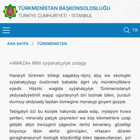
TÜRKMENİSTAN BAŞKONSOLOSLUĞU
TÜRKİYE CUMHURİYETİ - İSTANBUL
TR
ANA SAYFA
TÜRKMENISTAN
ANA SAYFA
HABERLER
«AWAZA» Milli syýahatçylyk zolagy
Hazaryň türkmen bölegi sagaldyş-dynç alyş we ekologiki
TÜRKMENISTAN
syýahatçylygy ösdürmek babatda ägirt uly mümkinçiliklere
eýedir. Häzirki wagtda syýahatçylyk Türkmenistanyň
ykdysadyýetiniň wajyp ugurlarynyň biri bolmak bilen, ýurduň
KONSOLOSLUK RANDEVU SISTEMI
durmuş-ykdysady taýdan ösmegine mynasyp goşant goşýar.
Tebigatyň özi bu künjek hakynda alada edip, mylaýym howa
KONSOLOSLUK IŞLEMLERI
şertleri, minerally palçyk çeşmeleri we köp kilometrlere uzap
gidýän altyn öwüşginli çägesöw deňiz kenarlary, gözelligi
DB
boýunça täsin deňiz görnüşleri, «Hazar» döwlet
goraghanasynyň biologik köpdürliligi bilen tapawutlanýan, şol