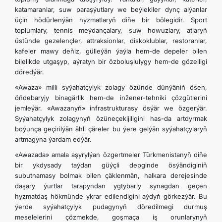
katamaranlar, suw paraşýutlary we beýlekiler dynç alýanlar
üçin hödürlenýän hyzmatlaryň diňe bir bölegidir. Sport
toplumlary, tennis meýdançalary, suw howuzlary, atlaryň
üstünde gezelençler, attraksionlar, diskoklublar, restoranlar,
kafeler mawy deňiz, gülleýän ýaýla hem-de depeler bilen
bilelikde utgaşyp, aýratyn bir özboluşlulygy hem-de gözelligi
döredýär.
«Awaza» milli syýahatçylyk zolagy özünde dünýäniň ösen,
öňdebaryjy binagärlik hem-de inžener-tehniki çözgütlerini
jemleýär. «Awazanyň» infrastrukturasy ösýär we özgerýär.
Syýahatçylyk zolagynyň özüneçekijiligini has-da artdyrmak
boýunça geçirilýän ähli çäreler bu ýere gelýän syýahatçylaryň
artmagyna ýardam edýär.
«Awazada» amala aşyrylýan özgertmeler Türkmenistanyň diňe
bir ykdysady taýdan güýçli depginde ösýändiginiň
subutnamasy bolmak bilen çäklenmän, halkara derejesinde
daşary ýurtlar tarapyndan ygtybarly synagdan geçen
hyzmatdaş hökmünde ykrar edilendigini aýdyň görkezýär. Bu
ýerde syýahatçylyk pudagynyň döredilmegi durmuş
meselelerini çözmekde, goşmaça iş orunlarynyň