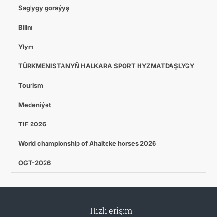
Saglygy goraýyş
Bilim
Ylym
TÜRKMENISTANYŇ HALKARA SPORT HYZMATDAŞLYGY
Tourism
Medeniýet
TIF 2026
World championship of Ahalteke horses 2026
OGT-2026
Hızlı erişim