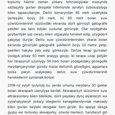
toplumy häzirki zaman ýokary tehnologiýalar esasynda
sazlaşykly gurlan desgalar hökmünde aýratyn özboluşlylygy
bilen tapawutlanýar. Deňiz kenaryndan 85 metr uzaklykda
ýerleşýän boýy 24 metr, ini 60 metr bolan suw
çüwdürimleriniň ýüzündäki ekranda dürli görnüşli galografik
şekiller we tans edýän sudurlar görünýär. Olar seýilgähde
goýberilýän saz owazy bilen utgaşykly hereket edip, yzygiderli
çalşylyp durýar. Deňiz suw çüwdürimlerinden ybarat bolan
ekranda görünýän galografik şekilleriň boýy 20 metre ýetip,
şekilleri hakyky ýaly edip görkezýär. Deňze tarap gurnalan
ýodajyk arkaly 50 metr aralygy geçip, iki tarapa uzap gidýän
her tarapynyň uzynlygy 34 metr bolan ýodajykdaky gözegçilik
meýdançasyndan gündiz Hazar deňziniň gözelligini, agşamara
bolsa ýakyn aralykdaky deňiz suw çüwdürimleriniň
hereketlerini synlamak bolýar.
2018-nji ýylyň iýulynda bu ýerde umumy meýdany 30 gektar
bolan akwapark ulanylyşa berildi. Akwaparkyň düzümine suw
attraksionlary bilen bilelikde, dürli ýaşdaky dynç alýanlaryň we
syýahatçylaryň ýokary isleglerini kanagatlandyrmak maksady
bilen gurlan beýleki desgalar hem girýär. Bu ajaýyp desga
gyşky we tomusky akwaparky, söwda merkezi, harytlaryň giň