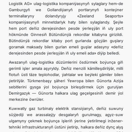
Logistik AG» ulag-logistika kompaniýasynyň sylaglary hem-de
Gamburgyň we Gollandiýanyň portlarynyň konteýner
terminallaryny dolandyryjy «Zeeland Seaports»
kompaniýasynyň minnetdarlyk haty bilen sylaglandy. Şeýle
hem port deňiz derejesinden pesde ýerleşýän iň uly port
hökmünde Ginnesiň Bütündünýä rekordlar kitabyna girizildi.
Bütindünýä rekordlar kitaby port gurlanda göçýän guşlary
goramak maksady bilen gurlan emeli guşlar adasyny «deňiz
derejesinden pesde ýerleşýän iň uly emeli ada» diýip belledi.
Awazanyň ulag-logistika düzümlerini ösdürmek boýunça giň
gerimli işler amala aşyryldy. Deňiz menzili kämilleşdirilýär, milli
flotuň üsti täze teplohodlar, ýahtalar we beýleki gämiler bilen
ýetirilýär. Türkmenbaşy şäheri Ýewropa bilen Günorta Aziýa
sebitlerini gysga ýol boýunça birleşdirmek üçin gurulýan
Demirgazyk — Günorta halkara ulag geçelgesiniň demir ýol
merkezine öwrüler.
Kuwwatly gaz turbinaly elektrik stansiýanyň, deňiz suwuny
süýjediji we arassalaýjy desgalaryň gurulmagy, agyz-suw
ulgamyny çekmek boýunça işleriň ýerine ýetirilmegi inžener-
tehniki infrastrukturanyň üstüni ýetirip, halkara deňiz dynç alyş