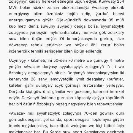
zolagynyň kadaly hereket etmegini üpjün edýär. Kuwwaty 254
MWt bolan häzirki zaman elektrostansiýa Awazany elektrik
energiýasy bilen üznüksiz üpjün edip, ýurduň bitewi
energoulgamyna girýär. Gije-gündiziň dowamynda 35 müň
kub metr deňiz suwuny süýjediji desga bolsa, syýahatçylyk
zolagynda ýerleşýän myhmanhanalary hem-de gök zolaklary
suw bilen üpjün edýär. Ol kenarýakasynda gurlup, täze
döwrebap tehniki enjamlar we beýleki ähli zerur bolan
inženerçilik tehniki serişdeler bilen üpjün edilendir.
Uzynlygy 7 kilometr, ini 50-den 70 metre we çuňlugy 4 metre
ýetýän «Awaza» derýasy syýahatçylyk zolagynyň iň iri we
özboluşly desgalarynyň biridir. Derýanyň abadanlaşdyrylan iki
kenarynda 28 sany jemgyýetçilik iýmit desgalary (bufetler,
kafeler, gämi duralgaly açyk görnüşli restoranlar) ýerleşýär.
Derýada kiçi göwrümli gämiler we gezelenç katerleri hereket
edýär. Derýanyň üstünde gurnalan köpsanly ajaýyp köprüleriň
her biri özüniň özboluşly bezeg nagyşlary bilen tapawutlanýar.
«Awaza» milli syýahatçylyk zolagynda 70-den gowrak dürli
görnüşli desgalar, şol sanda, sport desgalar toplumyna girýän
tennis meýdançalary, basketbol, woleýbol we kiçi futbol üçin
meýdançalar bar. Bu ýerde suw sport ýaryşlaryny geçirmek