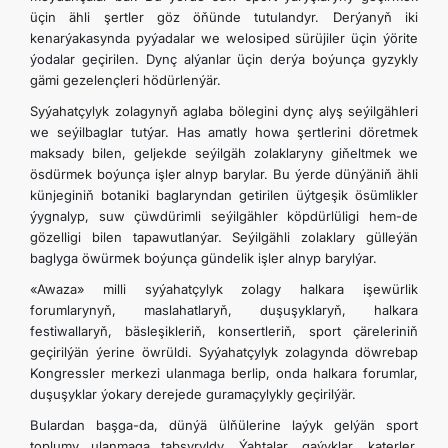
üçin ähli şertler göz öňünde tutulandyr. Derýanyň iki
kenarýakasynda pyýadalar we welosiped sürüjiler üçin ýörite
ýodalar geçirilen. Dynç alýanlar üçin derýa boýunça gyzykly
gämi gezelençleri hödürlenýär.
Syýahatçylyk zolagynyň aglaba bölegini dynç alyş seýilgähleri
we seýilbaglar tutýar. Has amatly howa şertlerini döretmek
maksady bilen, geljekde seýilgäh zolaklaryny giňeltmek we
ösdürmek boýunça işler alnyp barylar. Bu ýerde dünýäniň ähli
künjeginiň botaniki baglaryndan getirilen üýtgeşik ösümlikler
ýygnalyp, suw çüwdürimli seýilgähler köpdürlüligi hem-de
gözelligi bilen tapawutlanýar. Seýilgähli zolaklary gülleýän
baglyga öwürmek boýunça gündelik işler alnyp barylýar.
«Awaza» milli syýahatçylyk zolagy halkara işewürlik
forumlarynyň, maslahatlaryň, duşuşyklaryň, halkara
festiwallaryň, bäsleşikleriň, konsertleriň, sport çäreleriniň
geçirilýän ýerine öwrüldi. Syýahatçylyk zolagynda döwrebap
Kongressler merkezi ulanmaga berlip, onda halkara forumlar,
duşuşyklar ýokary derejede guramaçylykly geçirilýär.
Bulardan başga-da, dünýä ülňülerine laýyk gelýän sport
toplumy ulanmaga tabşyryldy. Ýahtalar, gaýyklar, katerler,