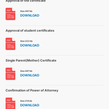
Approval of the certificate
İLETIŞIM
Size 447 kb
DOWNLOAD
Approval of student certificates
Size 223 kb
DOWNLOAD
Single Parent(Mother) Certificate
Size 447 kb
DOWNLOAD
Confirmation of Power of Attorney
Size 214 kb
DOWNLOAD