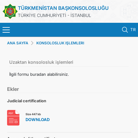
TÜRKMENİSTAN BAŞKONSOLOSLUĞU
TÜRKİYE CUMHURİYETİ - İSTANBUL
TR
ANA SAYFA
KONSOLOSLUK IŞLEMLERI
ANA SAYFA
HABERLER
Uzaktan konsolosluk işlemleri
İlgili formu buradan alabilirsiniz.
TÜRKMENISTAN
Ekler
KONSOLOSLUK RANDEVU SISTEMI
Judicial certification
KONSOLOSLUK IŞLEMLERI
Size 447 kb
DOWNLOAD
DB