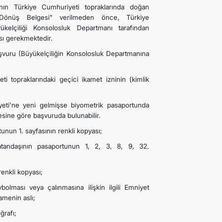
nın Türkiye Cumhuriyeti topraklarında doğan
a Dönüş Belgesi" verilmeden önce, Türkiye
kelçiliği Konsolosluk Departmanı tarafından
sı gerekmektedir.
şvuru (Büyükelçiliğin Konsolosluk Departmanına
 topraklarındaki geçici ikamet izninin (kimlik
ti'ne yeni gelmişse biyometrik pasaportunda
resine göre başvuruda bulunabilir.
nun 1. sayfasının renkli kopyası;
tandaşının pasaportunun 1, 2, 3, 8, 9, 32.
enkli kopyası;
lması veya çalınmasına ilişkin ilgili Emniyet
menin aslı;
ğrafı;