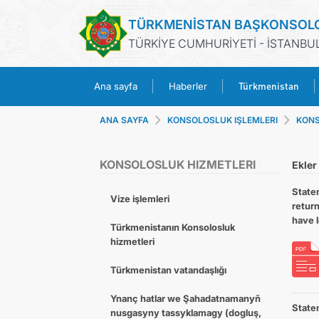
TÜRKMENİSTAN BAŞKONSOL
TÜRKİYE CUMHURİYETİ - İSTANBU
Türkmenistan
Ana sayfa
Haberler
ANA SAYFA
KONSOLOSLUK IŞLEMLERI
KONS
KONSOLOSLUK HIZMETLERI
Ekler
Statem
Vize işlemleri
retur
have l
Türkmenistanın Konsolosluk
hizmetleri
Türkmenistan vatandaşlığı
Ynanç hatlar we Şahadatnamanyň
Statem
nusgasyny tassyklamagy (dogluş,