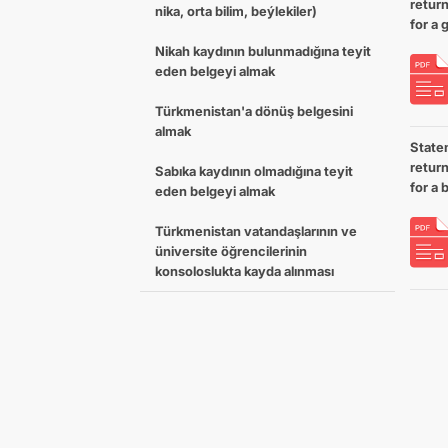
return
nika, orta bilim, beýlekiler)
for a g
Nikah kaydının bulunmadığına teyit
eden belgeyi almak
Türkmenistan'a dönüş belgesini
almak
Statem
return
Sabıka kaydının olmadığına teyit
for a 
eden belgeyi almak
Türkmenistan vatandaşlarının ve
üniversite öğrencilerinin
konsoloslukta kayda alınması