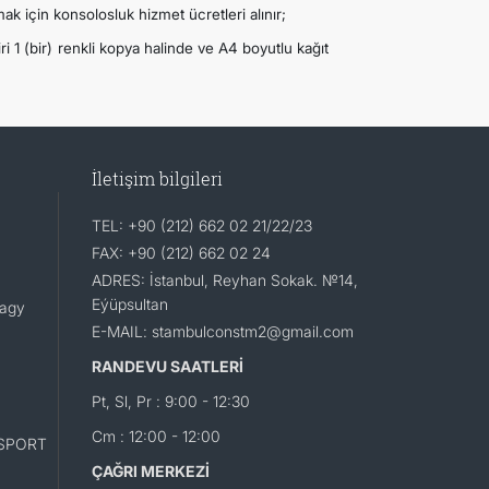
k için konsolosluk hizmet ücretleri alınır;
i 1 (bir) renkli kopya halinde ve A4 boyutlu kağıt
İletişim bilgileri
TEL: +90 (212) 662 02 21/22/23
FAX: +90 (212) 662 02 24
ADRES: İstanbul, Reyhan Sokak. №14,
Eýüpsultan
lagy
E-MAIL: stambulconstm2@gmail.com
RANDEVU SAATLERİ
Pt, Sl, Pr : 9:00 - 12:30
Cm : 12:00 - 12:00
SPORT
ÇAĞRI MERKEZİ