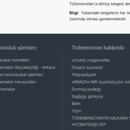
Türkmenistan'a dönüş belgesi alma
Bilgi:
Yukarıdaki belgelerin her bir
üzerinde olması gerekmektedir.
olosluk işlemleri
Türkmenistan hakkında
osluk hizmetleri
Umumy maglumatlar
enistan Büyükelçiliği - Ankara
Daşary syýasaty
n konsolosluk işlemleri
Ykdysadyýet
enistan Havayolları
«AWAZA» Milli syýahatçylyk zo
namalar
Durmuş pudagy
Saglygy goraýyş
Bilim
Ylym
TÜRKMENISTANYŇ HALKARA 
HYZMATDAŞLYGY