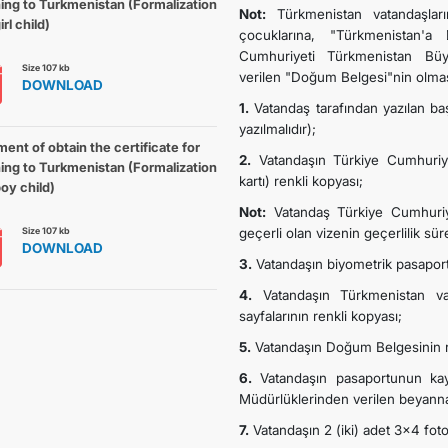
ing to Turkmenistan (Formalization
Not:
Türkmenistan vatandaşları
irl child)
çocuklarına, "Türkmenistan'
İLETIŞIM
Cumhuriyeti Türkmenistan Büyü
Size 107 kb
verilen "Doğum Belgesi"nin olma
DOWNLOAD
1.
Vatandaş tarafından yazılan ba
yazılmalıdır);
ent of obtain the certificate for
2.
Vatandaşın Türkiye Cumhuriyeti
ing to Turkmenistan (Formalization
kartı) renkli kopyası;
boy child)
Not:
Vatandaş Türkiye Cumhuriye
Size 107 kb
geçerli olan vizenin geçerlilik sü
DOWNLOAD
3.
Vatandaşın biyometrik pasaportu
4.
Vatandaşın Türkmenistan va
sayfalarının renkli kopyası;
5.
Vatandaşın Doğum Belgesinin r
6.
Vatandaşın pasaportunun kaybo
Müdürlüklerinden verilen beyanna
7.
Vatandaşın 2 (iki) adet 3x4 foto