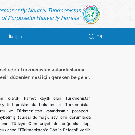
ermanently Neutral Turkmenistan
of Purposeful Heavenly Horses"
İletişim
TR
met eden Türkmenistan vatandaşlarına
si" düzenlenmesi için gereken belgeler:
imi olarak ikamet kayıtlı olan Türkmenistan
riyeti topraklarında bulunan bir Türkmenistan
ortu ve Türkmenistan vatandaşının pasaportu
 kaybetmiş (süresi dolmuş), zayi olm durumlarda
rının Türkiye Cumhuriyetinde doğumlu olup,
uklarına "Türkmenistan'a Dönüş Belgesi" verilir