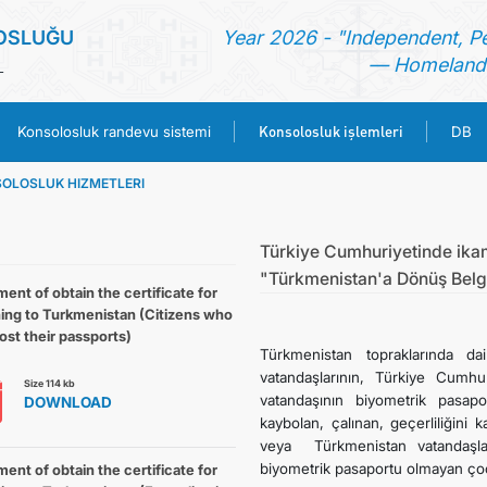
OSLUĞU
Year 2026 - "Independent, P
— Homeland 
L
Konsolosluk işlemleri
Konsolosluk randevu sistemi
DB
OLOSLUK HIZMETLERI
ANA SAYFA
HABERLER
Türkiye Cumhuriyetinde ika
"Türkmenistan'a Dönüş Belge
ent of obtain the certificate for
TÜRKMENISTAN
ning to Turkmenistan (Citizens who
ost their passports)
Türkmenistan topraklarında da
KONSOLOSLUK RANDEVU SISTEMI
vatandaşlarının, Türkiye Cumhu
Size 114 kb
vatandaşının biyometrik pasap
DOWNLOAD
kaybolan, çalınan, geçerliliğini
KONSOLOSLUK IŞLEMLERI
veya Türkmenistan vatandaşla
biyometrik pasaportu olmayan çoc
ent of obtain the certificate for
DB