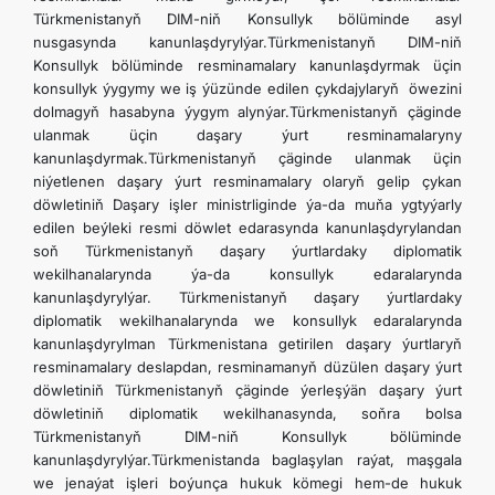
Türkmenistanyň DIM-niň Konsullyk bölüminde asyl
nusgasynda kanunlaşdyrylýar.Türkmenistanyň DIM-niň
Konsullyk bölüminde resminamalary kanunlaşdyrmak üçin
konsullyk ýygymy we iş ýüzünde edilen çykdajylaryň öwezini
dolmagyň hasabyna ýygym alynýar.Türkmenistanyň çäginde
ulanmak üçin daşary ýurt resminamalaryny
kanunlaşdyrmak.Türkmenistanyň çäginde ulanmak üçin
niýetlenen daşary ýurt resminamalary olaryň gelip çykan
döwletiniň Daşary işler ministrliginde ýa-da muňa ygtyýarly
edilen beýleki resmi döwlet edarasynda kanunlaşdyrylandan
soň Türkmenistanyň daşary ýurtlardaky diplomatik
wekilhanalarynda ýa-da konsullyk edaralarynda
kanunlaşdyrylýar. Türkmenistanyň daşary ýurtlardaky
diplomatik wekilhanalarynda we konsullyk edaralarynda
kanunlaşdyrylman Türkmenistana getirilen daşary ýurtlaryň
resminamalary deslapdan, resminamanyň düzülen daşary ýurt
döwletiniň Türkmenistanyň çäginde ýerleşýän daşary ýurt
döwletiniň diplomatik wekilhanasynda, soňra bolsa
Türkmenistanyň DIM-niň Konsullyk bölüminde
kanunlaşdyrylýar.Türkmenistanda baglaşylan raýat, maşgala
we jenaýat işleri boýunça hukuk kömegi hem-de hukuk