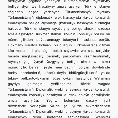
okrugynyň çäginde ýerleşýän Türkmenistanyň raýatlaryny
bellige alýar we hasabyny amala aşyrýar. Türkmenistanyň
çäginden daşda ýerleşýän Türkmenistanyň raýatlary
Türkmenistanyň diplomatik wekilhanasynda ýa-da konsullyk
edarasynda bellige alynmaga (konsullyk hasabyna durmaga)
haklydyr. Türkmenistanyň raýatlaryny bellige almak muzdsuz
amala aşyrylýar. Türkmenistanyň DIM-niň Konsullyk bölümi bu
mümkinçilikden peýdalanmagy tutanýerli maslahat berýär.
Hökmany suratda bolman, bu düzgün Türkmenistana gitmän
köp meseleleri çözmäge (boljak saýlawlar we sala salşyklar
barada maglumatlary bermek, pasportlary resmileşdirmek,
raýatlyk ýagdaýynyň ýazgysyny bellige almak we ş.m.)
mümkinçilik berýär, şeýle hem özüniň bolýan döwletinde
harby hereketleriň, köpçülikleýin bidüzgünçilikleriň ýa-da
tebigy betbagtçylyklaryň ýüze çykan halatynda Watanyna
gaýdyp gelmegini ýeňilleşdirer. Häzirki wagtda
Türkmenistanyň Diplomatik wekilhanasynda ýa-da konsullyk
edarasynda konsullyk hasabyna durmak onlaýn görnüşinde
amala aşyrylýar. Ýagny, bolunýan daşary ýurt
döwletinde ýerleşýän ýa-da şol ýurda akkreditirlenen
Türkmenistanyň Diplomatik wekilhanasynyň ýa-da konsullyk
edarasynyň resmi ineternet sahypasynda (website)