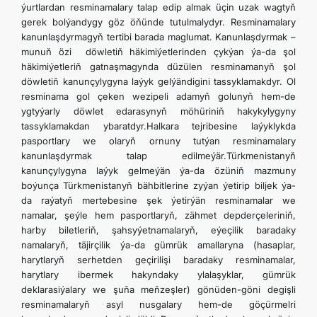
ýurtlardan resminamalary talap edip almak üçin uzak wagtyň
gerek bolýandygy göz öňünde tutulmalydyr. Resminamalary
kanunlaşdyrmagyň tertibi barada maglumat. Kanunlaşdyrmak –
munuň özi döwletiň häkimiýetlerinden çykýan ýa-da şol
häkimiýetleriň gatnaşmagynda düzülen resminamanyň şol
döwletiň kanunçylygyna laýyk gelýändigini tassyklamakdyr. Ol
resminama gol çeken wezipeli adamyň golunyň hem-de
ygtyýarly döwlet edarasynyň möhüriniň hakykylygyny
tassyklamakdan ybaratdyr.Halkara tejribesine laýyklykda
pasportlary we olaryň ornuny tutýan resminamalary
kanunlaşdyrmak talap edilmeýär.Türkmenistanyň
kanunçylygyna laýyk gelmeýän ýa-da özüniň mazmuny
boýunça Türkmenistanyň bähbitlerine zyýan ýetirip biljek ýa-
da raýatyň mertebesine şek ýetirýän resminamalar we
namalar, şeýle hem pasportlaryň, zähmet depderçeleriniň,
harby biletleriň, şahsyýetnamalaryň, eýeçilik baradaky
namalaryň, täjirçilik ýa-da gümrük amallaryna (hasaplar,
harytlaryň serhetden geçirilişi baradaky resminamalar,
harytlary ibermek hakyndaky ylalaşyklar, gümrük
deklarasiýalary we şuňa meňzeşler) gönüden-göni degişli
resminamalaryň asyl nusgalary hem-de göçürmelri