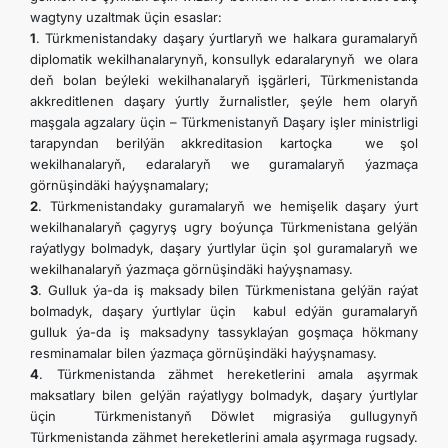
wagtyny uzaltmak üçin esaslar:
1
. Türkmenistandaky daşary ýurtlaryň we halkara guramalaryň
diplomatik wekilhanalarynyň, konsullyk edaralarynyň we olara
deň bolan beýleki wekilhanalaryň işgärleri, Türkmenistanda
akkreditlenen daşary ýurtly žurnalistler, şeýle hem olaryň
maşgala agzalary üçin – Türkmenistanyň Daşary işler ministrligi
tarapyndan berilýän akkreditasion kartoçka we şol
wekilhanalaryň, edaralaryň we guramalaryň ýazmaça
görnüşindäki haýyşnamalary;
2
. Türkmenistandaky guramalaryň we hemişelik daşary ýurt
wekilhanalaryň çagyryş ugry boýunça Türkmenistana gelýän
raýatlygy bolmadyk, daşary ýurtlylar üçin şol guramalaryň we
wekilhanalaryň ýazmaça görnüşindäki haýyşnamasy.
3
. Gulluk ýa-da iş maksady bilen Türkmenistana gelýän raýat
bolmadyk, daşary ýurtlylar üçin kabul edýän guramalaryň
gulluk ýa-da iş maksadyny tassyklaýan goşmaça hökmany
resminamalar bilen ýazmaça görnüşindäki haýyşnamasy.
4
. Türkmenistanda zähmet hereketlerini amala aşyrmak
maksatlary bilen gelýän raýatlygy bolmadyk, daşary ýurtlylar
üçin Türkmenistanyň Döwlet migrasiýa gullugynyň
Türkmenistanda zähmet hereketlerini amala aşyrmaga rugsady.