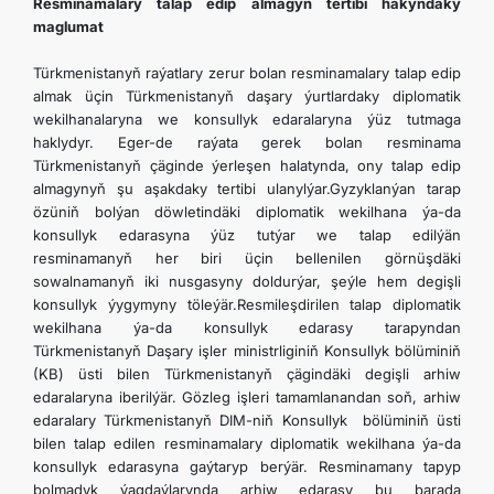
Resminamalary talap edip almagyň tertibi hakyndaky
maglumat
Türkmenistanyň raýatlary zerur bolan resminamalary talap edip
almak üçin Türkmenistanyň daşary ýurtlardaky diplomatik
wekilhanalaryna we konsullyk edaralaryna ýüz tutmaga
haklydyr. Eger-de raýata gerek bolan resminama
Türkmenistanyň çäginde ýerleşen halatynda, ony talap edip
almagynyň şu aşakdaky tertibi ulanylýar.Gyzyklanýan tarap
özüniň bolýan döwletindäki diplomatik wekilhana ýa-da
konsullyk edarasyna ýüz tutýar we talap edilýän
resminamanyň her biri üçin bellenilen görnüşdäki
sowalnamanyň iki nusgasyny doldurýar, şeýle hem degişli
konsullyk ýygymyny töleýär.Resmileşdirilen talap diplomatik
wekilhana ýa-da konsullyk edarasy tarapyndan
Türkmenistanyň Daşary işler ministrliginiň Konsullyk bölüminiň
(KB) üsti bilen Türkmenistanyň çägindäki degişli arhiw
edaralaryna iberilýär. Gözleg işleri tamamlanandan soň, arhiw
edaralary Türkmenistanyň DIM-niň Konsullyk bölüminiň üsti
bilen talap edilen resminamalary diplomatik wekilhana ýa-da
konsullyk edarasyna gaýtaryp berýär. Resminamany tapyp
bolmadyk ýagdaýlarynda arhiw edarasy bu barada