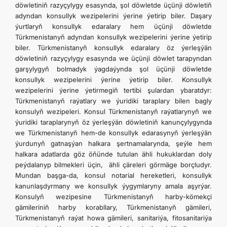
döwletiniň razyçylygy esasynda, şol döwletde üçünji döwletiň
adyndan konsullyk wezipelerini ýerine ýetirip biler. Daşary
ýurtlaryň konsullyk edaralary hem üçünji döwletde
Türkmenistanyň adyndan konsullyk wezipelerini ýerine ýetirip
biler. Türkmenistanyň konsullyk edaralary öz ýerleşýän
döwletiniň razyçylygy esasynda we üçünji döwlet tarapyndan
garşylygyň bolmadyk ýagdaýynda şol üçünji döwletde
konsullyk wezipelerini ýerine ýetirip biler. Konsullyk
wezipelerini ýerine ýetirmegiň tertibi şulardan ybaratdyr:
Türkmenistanyň raýatlary we ýuridiki taraplary bilen bagly
konsulyň wezipeleri. Konsul Türkmenistanyň raýatlarynyň we
ýuridiki taraplarynyň öz ýerleşýän döwletiniň kanunçylygynda
we Türkmenistanyň hem-de konsullyk edarasynyň ýerleşýän
ýurdunyň gatnaşýan halkara şertnamalarynda, şeýle hem
halkara adatlarda göz öňünde tutulan ähli hukuklardan doly
peýdalanyp bilmekleri üçin, ähli çäreleri görmäge borçludyr.
Mundan başga-da, konsul notarial hereketleri, konsullyk
kanunlaşdyrmany we konsullyk ýygymlaryny amala aşyrýar.
Konsulyň wezipesine Türkmenistanyň harby-kömekçi
gämileriniň harby korabllary, Türkmenistanyň gämileri,
Türkmenistanyň raýat howa gämileri, sanitariýa, fitosanitariýa