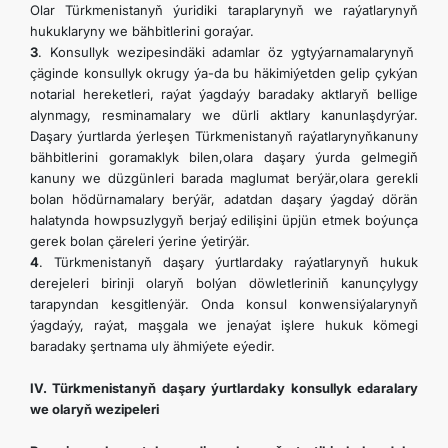
Olar Türkmenistanyň ýuridiki taraplarynyň we raýatlarynyň
hukuklaryny we bähbitlerini goraýar.
3
. Konsullyk wezipesindäki adamlar öz ygtyýarnamalarynyň
çäginde konsullyk okrugy ýa-da bu häkimiýetden gelip çykýan
notarial hereketleri, raýat ýagdaýy baradaky aktlaryň bellige
alynmagy, resminamalary we dürli aktlary kanunlaşdyrýar.
Daşary ýurtlarda ýerleşen Türkmenistanyň raýatlarynyňkanuny
bähbitlerini goramaklyk bilen,olara daşary ýurda gelmegiň
kanuny we düzgünleri barada maglumat berýär,olara gerekli
bolan hödürnamalary berýär, adatdan daşary ýagdaý dörän
halatynda howpsuzlygyň berjaý edilişini üpjün etmek boýunça
gerek bolan çäreleri ýerine ýetirýär.
4
. Türkmenistanyň daşary ýurtlardaky raýatlarynyň hukuk
derejeleri birinji olaryň bolýan döwletleriniň kanunçylygy
tarapyndan kesgitlenýär. Onda konsul konwensiýalarynyň
ýagdaýy, raýat, maşgala we jenaýat işlere hukuk kömegi
baradaky şertnama uly ähmiýete eýedir.
IV. Türkmenistanyň daşary ýurtlardaky konsullyk edaralary
we olaryň wezipeleri