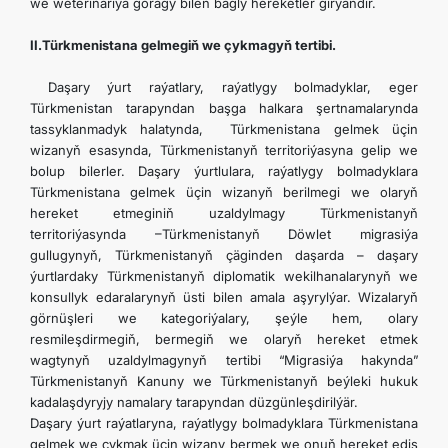
we weterinariýa goragy bilen bagly hereketler girýändir.
II.Türkmenistana gelmegiň we çykmagyň tertibi.
Daşary ýurt raýatlary, raýatlygy bolmadyklar, eger
Türkmenistan tarapyndan başga halkara şertnamalarynda
tassyklanmadyk halatynda, Türkmenistana gelmek üçin
wizanyň esasynda, Türkmenistanyň territoriýasyna gelip we
bolup bilerler. Daşary ýurtlulara, raýatlygy bolmadyklara
Türkmenistana gelmek üçin wizanyň berilmegi we olaryň
hereket etmeginiň uzaldylmagy Türkmenistanyň
territoriýasynda –Türkmenistanyň Döwlet migrasiýa
gullugynyň, Türkmenistanyň çäginden daşarda – daşary
ýurtlardaky Türkmenistanyň diplomatik wekilhanalarynyň we
konsullyk edaralarynyň üsti bilen amala aşyrylýar. Wizalaryň
görnüşleri we kategoriýalary, şeýle hem, olary
resmileşdirmegiň, bermegiň we olaryň hereket etmek
wagtynyň uzaldylmagynyň tertibi “Migrasiýa hakynda”
Türkmenistanyň Kanuny we Türkmenistanyň beýleki hukuk
kadalaşdyryjy namalary tarapyndan düzgünleşdirilýär.
Daşary ýurt raýatlaryna, raýatlygy bolmadyklara Türkmenistana
gelmek we çykmak üçin wizany bermek we onuň hereket ediş