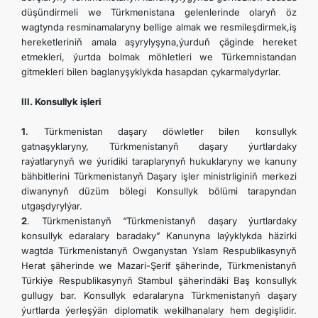
düşündirmeli we Türkmenistana gelenlerinde olaryň öz
wagtynda resminamalaryny bellige almak we resmileşdirmek,iş
hereketleriniň amala aşyrylyşyna,ýurduň çäginde hereket
etmekleri, ýurtda bolmak möhletleri we Türkemnistandan
gitmekleri bilen baglanyşyklykda hasapdan çykarmalydyrlar.
III. Konsullyk işleri
1
. Türkmenistan daşary döwletler bilen konsullyk
gatnaşyklaryny, Türkmenistanyň daşary ýurtlardaky
raýatlarynyň we ýuridiki taraplarynyň hukuklaryny we kanuny
bähbitlerini Türkmenistanyň Daşary işler ministrliginiň merkezi
diwanynyň düzüm bölegi Konsullyk bölümi tarapyndan
utgaşdyrylýar.
2
. Türkmenistanyň “Türkmenistanyň daşary ýurtlardaky
konsullyk edaralary baradaky” Kanunyna laýyklykda häzirki
wagtda Türkmenistanyň Owganystan Yslam Respublikasynyň
Herat şäherinde we Mazari-Şerif şäherinde, Türkmenistanyň
Türkiýe Respublikasynyň Stambul şäherindäki Baş konsullyk
gullugy bar. Konsullyk edaralaryna Türkmenistanyň daşary
ýurtlarda ýerleşýän diplomatik wekilhanalary hem degişlidir.