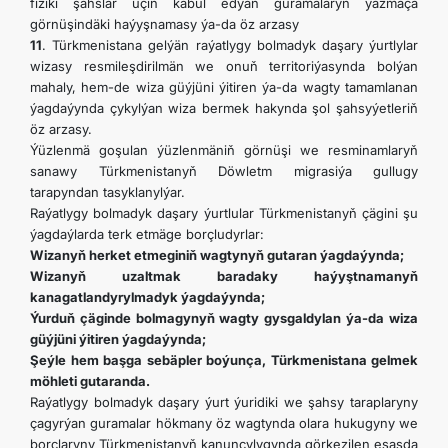
fiziki şahslar üçin kabul edýän guramalaryň ýazmaça
görnüşindäki haýyşnamasy ýa-da öz arzasy
11
. Türkmenistana gelýän raýatlygy bolmadyk daşary ýurtlylar
wizasy resmileşdirilmän we onuň territoriýasynda bolýan
mahaly, hem-de wiza güýjüni ýitiren ýa-da wagty tamamlanan
ýagdaýynda çykylýan wiza bermek hakynda şol şahsyýetleriň
öz arzasy.
Ýüzlenmä goşulan ýüzlenmäniň görnüşi we resminamlaryň
sanawy Türkmenistanyň Döwletm migrasiýa gullugy
tarapyndan tasyklanylýar.
Raýatlygy bolmadyk daşary ýurtlular Türkmenistanyň çägini şu
ýagdaýlarda terk etmäge borçludyrlar:
Wizanyň herket etmeginiň wagtynyň gutaran ýagdaýynda;
Wizanyň uzaltmak baradaky haýyştnamanyň
kanagatlandyrylmadyk ýagdaýynda;
Ýurduň çäginde bolmagynyň wagty gysgaldylan ýa-da wiza
güýjüni ýitiren ýagdaýynda;
Şeýle hem başga sebäpler boýunça, Türkmenistana gelmek
möhleti gutaranda.
Raýatlygy bolmadyk daşary ýurt ýuridiki we şahsy taraplaryny
çagyrýan guramalar hökmany öz wagtynda olara hukugyny we
borçlaryny Türkmenistanyň kanunçylygynda görkezilen esasda