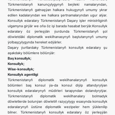
Türkmenistanyň kanunçylygynyň beýleki namalaryndan,
Türkmenistanyň gatnaşýan halkara hukugynyň umumy ykrar
edilen kadalaryndan we halkara şertnamalaryndan ugur alýar.
Konsullyk edaralary Türkmenistanyň Daşary işler ministrliginiň
ulgamyna girýär we oňa öz işi barada hasabat berýär.Konsullyk
edaralary öz ýerleşýän ýurdunda Türkmenistanyň şol
döwletdäki diplomatik wekilhanasynyň baştutanynyň umumy
ýolbaşçylygynda hereket edýärler.
Daşary ýurtlardaky Türkmenistanyň konsullyk edaralary şu
aşakdaky bölümlere bölünýär:
Baş konsullyk;
Konsullyk;
Wise-konsullyk;
Konsullyk agentligi
Türkmenistanyň diplomatik wekilhanalarynyň konsullyk
bölümleri baş konsul ýa-da konsul diýip atlandyrylýan
konsullyk edaralarynyň müdirleri tarapyndan dolandyrylýar.
Türkmenistanyň diplomatik wekilhanalary bolmadyk
döwletlerde bolunýan döwletiň razyçylygy esasynda konsullyk
edaralarynyň üstüne diplomatik wezipeler hem ýüklenilip
bilner. Türkmenistanyň konsullyk edaralary öz ýerleşýän