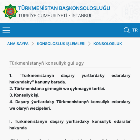
TÜRKMENİSTAN BAŞKONSOLOSLUĞU
TÜRKİYE CUMHURİYETİ - İSTANBUL
TR
ANA SAYFA
KONSOLOSLUK IŞLEMLERI
KONSOLOSLUK
ANA SAYFA
HIZMETLERI
HABERLER
Türkmenistanyň konsullyk gullugy
1. “Türkmenistanyň daşary ýurtlardaky edaralary
TÜRKMENISTAN
hakyndaky” kanuny barada.
2. Türkmenistana girmegiň we çykmagyň tertibi.
3. Konsullyk işi.
KONSOLOSLUK RANDEVU SISTEMI
4. Daşary ýurtlardaky Türkmenistanyň konsullyk edaralary
we olaryň wezipeleri.
KONSOLOSLUK IŞLEMLERI
I. Türkmenistanyň daşary ýurtlardaky konsullyk edaralar
hakynda
DB