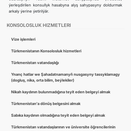
ýerleşdirilen konsullyk hasabyna alyş sahypasyny doldurmak
arkaly ýerine ýetirilýär.
KONSOLOSLUK HIZMETLERI
Vize işlemleri
Türkmenistanın Konsolosluk hizmetleri
Türkmenistan vatandaşlığı
Ynanç hatlar we Şahadatnamanyň nusgasyny tassyklamagy
(dogluş, nika, orta bilim, beýlekiler)
Nikah kaydının bulunmadığına teyit eden belgeyi almak
Türkmenistan'a dönüş belgesini almak
Sabıka kaydının olmadığına teyit eden belgeyi almak
Türkmenistan vatandaşlarının ve üniversite öğrencilerinin