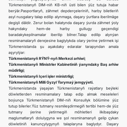
Türkmenistanyň DIM-niň KB-niň üsti bilen ýüz tutuja habar
berýär.Pasportlaryň, zähmet depderçeleriniň, harby biletleriň
asyl nusgalary talap edilip alynmaga, daşary ýurtlara iberilmäge
degişli däldir. Zerur bolan halatynda daşary ýurda zähmet ýoly
hakyndaky hem-de harby gullugy geçendigi
baradakykepilnamalar iberilip bilner.Talap edilip alynýan
resminamalaryň derejesine baglylykda olary ýerine ýetirmek işi
Türkmenistanda şu aşakdaky edaralar tarapyndan amala
aşyrylýar:
Türkmenistanyň RÝNÝ-nyň Merkezi arhiwi;
Türkmenistanyň Ministrler Kabinetiniň ýanyndaky Baş arhiw
müdirligi;
Türkmenistanyň Içeri işler ministrligi;
Türkmenistanyň Milli Gyzyl Ýarymaý jemgyýeti.
Türkmenistanda ýaşaýan Türkmenistanyň raýatlary beýleki
döwletlerden resminamalary talap edip almak meseleleri
boýunça Türkmenistanyň DIM-niň Konsullyk bölümine ýüz
tutup bilerler.Ýüz tutmany resmileşdirmegiň tertibi hem-de ýüz
tutmany ýerine ýetirmegiň möhletleri ilkibaşdaky
maglumatlaryň dolulygyna we şol resminamanyň gelip çykan
döwletiniň kanunçylygynyň talaplaryna baglydyr. Daşary