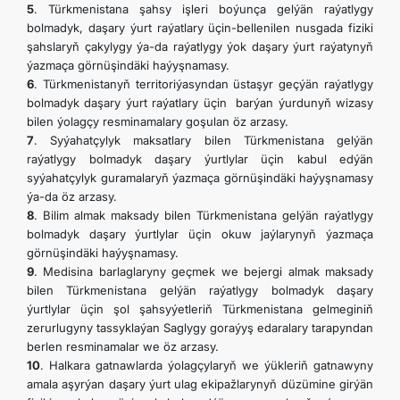
5
. Türkmenistana şahsy işleri boýunça gelýän raýatlygy
bolmadyk, daşary ýurt raýatlary üçin-bellenilen nusgada fiziki
şahslaryň çakylygy ýa-da raýatlygy ýok daşary ýurt raýatynyň
ýazmaça görnüşindäki haýyşnamasy.
6
. Türkmenistanyň territoriýasyndan üstaşyr geçýän raýatlygy
bolmadyk daşary ýurt raýatlary üçin barýan ýurdunyň wizasy
bilen ýolagçy resminamalary goşulan öz arzasy.
7
. Syýahatçylyk maksatlary bilen Türkmenistana gelýän
raýatlygy bolmadyk daşary ýurtlylar üçin kabul edýän
syýahatçylyk guramalaryň ýazmaça görnüşindäki haýyşnamasy
ýa-da öz arzasy.
8
. Bilim almak maksady bilen Türkmenistana gelýän raýatlygy
bolmadyk daşary ýurtlylar üçin okuw jaýlarynyň ýazmaça
görnüşindäki haýyşnamasy.
9
. Medisina barlaglaryny geçmek we bejergi almak maksady
bilen Türkmenistana gelýän raýatlygy bolmadyk daşary
ýurtlylar üçin şol şahsyýetleriň Türkmenistana gelmeginiň
zerurlugyny tassyklaýan Saglygy goraýyş edaralary tarapyndan
berlen resminamalar we öz arzasy.
10
. Halkara gatnawlarda ýolagçylaryň we ýükleriň gatnawyny
amala aşyrýan daşary ýurt ulag ekipažlarynyň düzümine girýän