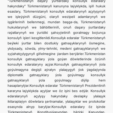
“Türkmenistanyň daşary ýurtlardaky konsullyk edaralary
İLETIŞIM
hakyndaky” Türkmenistanyň kanunyna laýyklykda, işiň hukuk
esaslary, Türkmenistanyň konsullyk edaralarynyň açylyşynyň
we işleýşiniň düzgüni, olaryň wezipeli adamlarynyň we
işgärleriniň bellenmegi, mundan başga-da, Türkmenistanyň
hukuklarynyň we bähbitleriniň, onuň daşary ýurtlardaky
raýatlarynyň we ýuridiki şahsyýetiniň goralmagy boýunça
konsulyň işleri kesgitlenildi.Konsullyk edaralar Türkmenistanyň
beýleki ýurtlar bilen dostlukly gatnaşyklarynyň ösmegine,
ykdysady, söwda, ylmy-tehniki, medeni gatnaşyklarynyň we
syýahatçylygynyň giňelmegine ýardam berýärler.Türkmenistan
konsullyk gatnaşyklary ýola goýan döwletlerinde özüniň
konsullyk edaralaryny açýar.Konsullyk gatnaşyklarynyň ýola
goýulmagyna degişli aýratyn ylalaşygyň ýok ýagdaýynda
diplomatik gatnaşyklary ýola goýulmagy konsullyk
gatnaşyklaryň ýola goýulmagy diýlip hem
hasaplanylýar.Konsullyk edaralar Türkmenistanyň Prezidentiniň
kararyna laýyklykda açylýar we öz işini bes edýär. Konsullyk
edaralarynyň açylyşy hakyndaky deslapky ylalaşyk
ikitaraplaýyn döwletara şertnamalar, ylalaşyklar we protokollar
esasynda alnyp barylýar.Konsullyk edaralary öz işinde
Türkmenistanyň Konstitusiýasyndan, häzirki Kanundan,