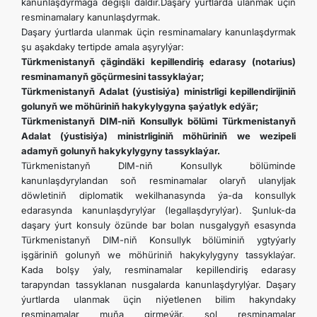
kanunlaşdyrmaga degişli däldir.Daşary ýurtlarda ulanmak üçin
resminamalary kanunlaşdyrmak.
Daşary ýurtlarda ulanmak üçin resminamalary kanunlaşdyrmak
şu aşakdaky tertipde amala aşyrylýar:
Türkmenistanyň çägindäki kepillendiriş edarasy (notarius)
resminamanyň göçürmesini tassyklaýar;
Türkmenistanyň Adalat (ýustisiýa) ministrligi kepillendirijiniň
golunyň we möhüriniň hakykylygyna şaýatlyk edýär;
Türkmenistanyň DIM-niň Konsullyk bölümi Türkmenistanyň
Adalat (ýustisiýa) ministrliginiň möhüriniň we wezipeli
adamyň golunyň hakykylygyny tassyklaýar.
Türkmenistanyň DIM-niň Konsullyk bölüminde
kanunlaşdyrylandan soň resminamalar olaryň ulanyljak
döwletiniň diplomatik wekilhanasynda ýa-da konsullyk
edarasynda kanunlaşdyrylýar (legallaşdyrylýar). Şunluk-da
daşary ýurt konsuly özünde bar bolan nusgalygyň esasynda
Türkmenistanyň DIM-niň Konsullyk bölüminiň ygtyýarly
işgäriniň golunyň we möhüriniň hakykylygyny tassyklaýar.
Kada bolşy ýaly, resminamalar kepillendiriş edarasy
tarapyndan tassyklanan nusgalarda kanunlaşdyrylýar. Daşary
ýurtlarda ulanmak üçin niýetlenen bilim hakyndaky
resminamalar muňa girmeýär, şol resminamalar