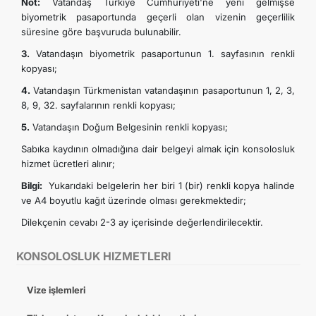
Not:
Vatandaş Türkiye Cumhuriyeti'ne yeni gelmişse
İLETIŞIM
biyometrik pasaportunda geçerli olan vizenin geçerlilik
süresine göre başvuruda bulunabilir.
3.
Vatandaşın biyometrik pasaportunun 1. sayfasının renkli
kopyası;
4.
Vatandaşın Türkmenistan vatandaşının pasaportunun 1, 2, 3,
8, 9, 32. sayfalarının renkli kopyası;
5.
Vatandaşın Doğum Belgesinin renkli kopyası;
Sabıka kaydının olmadığına dair belgeyi almak için konsolosluk
hizmet ücretleri alınır;
Bilgi:
Yukarıdaki belgelerin her biri 1 (bir) renkli kopya halinde
ve A4 boyutlu kağıt üzerinde olması gerekmektedir;
Dilekçenin cevabı 2-3 ay içerisinde değerlendirilecektir.
KONSOLOSLUK HIZMETLERI
Vize işlemleri