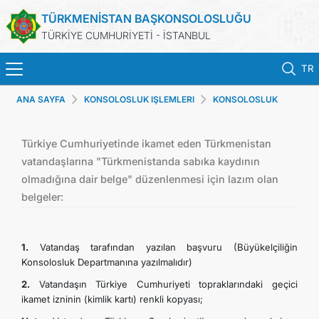
TÜRKMENİSTAN BAŞKONSOLOSLUĞU
TÜRKİYE CUMHURİYETİ - İSTANBUL
TR
ANA SAYFA
KONSOLOSLUK IŞLEMLERI
KONSOLOSLUK
ANA SAYFA
HIZMETLERI
HABERLER
Türkiye Cumhuriyetinde ikamet eden Türkmenistan
vatandaşlarına "Türkmenistanda sabıka kaydının
olmadığına dair belge" düzenlenmesi için lazım olan
TÜRKMENISTAN
belgeler:
KONSOLOSLUK RANDEVU SISTEMI
1.
Vatandaş tarafından yazılan başvuru (Büyükelçiliğin
KONSOLOSLUK IŞLEMLERI
Konsolosluk Departmanına yazılmalıdır)
2.
Vatandaşın Türkiye Cumhuriyeti topraklarındaki geçici
DB
ikamet izninin (kimlik kartı) renkli kopyası;