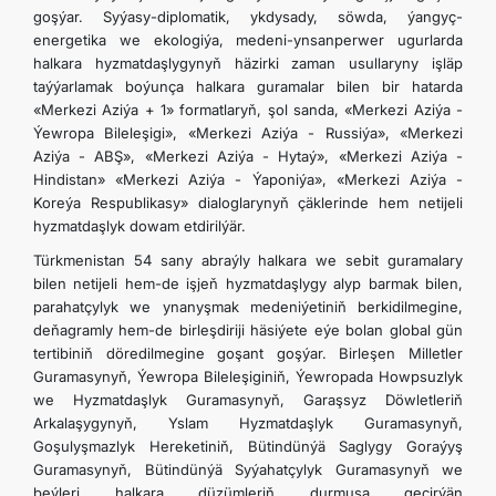
goşýar. Syýasy-diplomatik, ykdysady, söwda, ýangyç-
energetika we ekologiýa, medeni-ynsanperwer ugurlarda
halkara hyzmatdaşlygynyň häzirki zaman usullaryny işläp
taýýarlamak boýunça halkara guramalar bilen bir hatarda
«Merkezi Aziýa + 1» formatlaryň, şol sanda, «Merkezi Aziýa -
Ýewropa Bileleşigi», «Merkezi Aziýa - Russiýa», «Merkezi
Aziýa - ABŞ», «Merkezi Aziýa - Hytaý», «Merkezi Aziýa -
Hindistan» «Merkezi Aziýa - Ýaponiýa», «Merkezi Aziýa -
Koreýa Respublikasy» dialoglarynyň çäklerinde hem netijeli
hyzmatdaşlyk dowam etdirilýär.
Türkmenistan 54 sany abraýly halkara we sebit guramalary
bilen netijeli hem-de işjeň hyzmatdaşlygy alyp barmak bilen,
parahatçylyk we ynanyşmak medeniýetiniň berkidilmegine,
deňagramly hem-de birleşdiriji häsiýete eýe bolan global gün
tertibiniň döredilmegine goşant goşýar. Birleşen Milletler
Guramasynyň, Ýewropa Bileleşiginiň, Ýewropada Howpsuzlyk
we Hyzmatdaşlyk Guramasynyň, Garaşsyz Döwletleriň
Arkalaşygynyň, Yslam Hyzmatdaşlyk Guramasynyň,
Goşulyşmazlyk Hereketiniň, Bütindünýä Saglygy Goraýyş
Guramasynyň, Bütindünýä Syýahatçylyk Guramasynyň we
beýleri halkara düzümleriň durmuşa geçirýän