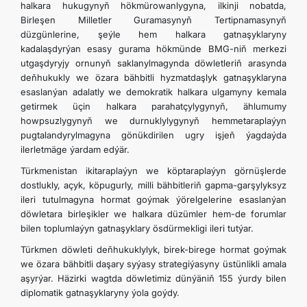
halkara hukugynyň hökmürowanlygyna, ilkinji nobatda,
Birleşen Milletler Guramasynyň Tertipnamasynyň
düzgünlerine, şeýle hem halkara gatnaşyklaryny
kadalaşdyrýan esasy gurama hökmünde BMG-niň merkezi
utgaşdyryjy ornunyň saklanylmagynda döwletleriň arasynda
deňhukukly we özara bähbitli hyzmatdaşlyk gatnaşyklaryna
esaslanýan adalatly we demokratik halkara ulgamyny kemala
getirmek üçin halkara parahatçylygynyň, ählumumy
howpsuzlygynyň we durnuklylygynyň hemmetaraplaýyn
pugtalandyrylmagyna gönükdirilen ugry işjeň ýagdaýda
ilerletmäge ýardam edýär.
Türkmenistan ikitaraplaýyn we köptaraplaýyn görnüşlerde
dostlukly, açyk, köpugurly, milli bähbitleriň gapma-garşylyksyz
ileri tutulmagyna hormat goýmak ýörelgelerine esaslanýan
döwletara birleşikler we halkara düzümler hem-de forumlar
bilen toplumlaýyn gatnaşyklary ösdürmekligi ileri tutýar.
Türkmen döwleti deňhukuklylyk, birek-birege hormat goýmak
we özara bähbitli daşary syýasy strategiýasyny üstünlikli amala
aşyrýar. Häzirki wagtda döwletimiz dünýäniň 155 ýurdy bilen
diplomatik gatnaşyklaryny ýola goýdy.