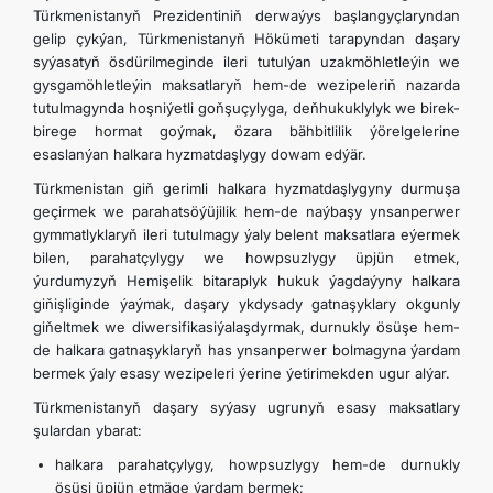
Türkmenistanyň Prezidentiniň derwaýys başlangyçlaryndan
İLETIŞIM
gelip çykýan, Türkmenistanyň Hökümeti tarapyndan daşary
syýasatyň ösdürilmeginde ileri tutulýan uzakmöhletleýin we
gysgamöhletleýin maksatlaryň hem-de wezipeleriň nazarda
tutulmagynda hoşniýetli goňşuçylyga, deňhukuklylyk we birek-
birege hormat goýmak, özara bähbitlilik ýörelgelerine
esaslanýan halkara hyzmatdaşlygy dowam edýär.
Türkmenistan giň gerimli halkara hyzmatdaşlygyny durmuşa
geçirmek we parahatsöýüjilik hem-de naýbaşy ynsanperwer
gymmatlyklaryň ileri tutulmagy ýaly belent maksatlara eýermek
bilen, parahatçylygy we howpsuzlygy üpjün etmek,
ýurdumyzyň Hemişelik bitaraplyk hukuk ýagdaýyny halkara
giňişliginde ýaýmak, daşary ykdysady gatnaşyklary okgunly
giňeltmek we diwersifikasiýalaşdyrmak, durnukly ösüşe hem-
de halkara gatnaşyklaryň has ynsanperwer bolmagyna ýardam
bermek ýaly esasy wezipeleri ýerine ýetirimekden ugur alýar.
Türkmenistanyň daşary syýasy ugrunyň esasy maksatlary
şulardan ybarat:
halkara parahatçylygy, howpsuzlygy hem-de durnukly
ösüşi üpjün etmäge ýardam bermek;