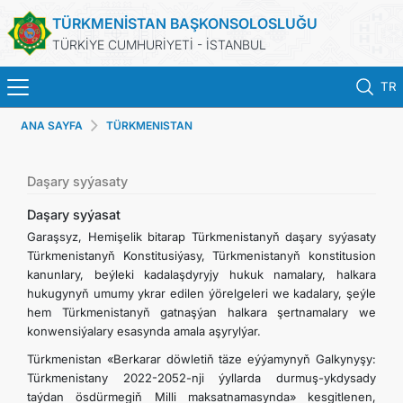
TÜRKMENİSTAN BAŞKONSOLOSLUĞU
TÜRKİYE CUMHURİYETİ - İSTANBUL
TR
ANA SAYFA
TÜRKMENISTAN
ANA SAYFA
HABERLER
Daşary syýasaty
Daşary syýasat
TÜRKMENISTAN
Garaşsyz, Hemişelik bitarap Türkmenistanyň daşary syýasaty
Türkmenistanyň Konstitusiýasy, Türkmenistanyň konstitusion
kanunlary, beýleki kadalaşdyryjy hukuk namalary, halkara
KONSOLOSLUK RANDEVU SISTEMI
hukugynyň umumy ykrar edilen ýörelgeleri we kadalary, şeýle
hem Türkmenistanyň gatnaşýan halkara şertnamalary we
KONSOLOSLUK IŞLEMLERI
konwensiýalary esasynda amala aşyrylýar.
Türkmenistan «Berkarar döwletiň täze eýýamynyň Galkynyşy:
DB
Türkmenistany 2022-2052-nji ýyllarda durmuş-ykdysady
taýdan ösdürmegiň Milli maksatnamasynda» kesgitlenen,