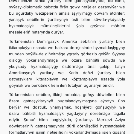
Döwletimiziň Afrika ýurtlary bilen gatnaşyklarynda, ilki bilen,
syýasy-diplomatik babatda örän gowy netijeler gazanylýar we
bu ugurdaky wezipeleriň amala aşyrylmagy dowam etdiriler;
ýanaşyk sebitleriň ýurtlarynyň üsti bilen söwda-ykdysady
hyzmatdaşlyk mümkinçliklerini ýola goýmak möhüm
meseleleriň hatarynda durýar.
Türkmenistan Demirgazyk Amerika sebitiniň ýurtlary
bilen
ikitaraplaýyn esasda we halkara derejesinde hyzmatdaşlygyny
mundan beýläk-de giňeltmäge ygrarly görkezip gelýär. Syýasy
dialogy ýokarlandyrmaga we özara bähbitli söwda we
ykdysady hyzmatdaşlygy ösdürmäge ünsi çekip, Latyn
Amerikasynyň ýurtlary we Karib deňzi ýurtlary bilen
gatnaşyklary ikitaraplaýyn we köptaraplaýyn esasda ýola
goýmak we berkitmek hem ileri tutulýan ugurlaryň biridir.
Türkmenistan sebitde, ilkinji nobatda, goňşy döwletler bilen
özara gatnaşyklarynyň pugtalandyrylmagyna aýratyn üns
berýär we dostluk, ynanyşmak, hoşniýetli goňşuçylyk we
özara bähbitli hyzmatdaşlyk ýagdaýyny döretmäge tagalla
edýär. Şunuň bilen baglylykda, ýurdumyz Merkezi Aziýa
döwletleriniň gatnaşmagynda dürli görnüşdäki hyzmatdaşlyk
formatlarynyň işiniň netijeliligini ýokarlandyrmaga işjeň goşant