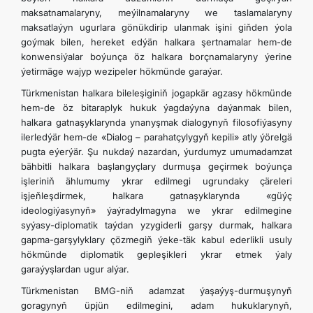
maksatnamalaryny, meýilnamalaryny we taslamalaryny
maksatlaýyn ugurlara gönükdirip ulanmak işini giňden ýola
goýmak bilen, hereket edýän halkara şertnamalar hem-de
konwensiýalar boýunça öz halkara borçnamalaryny ýerine
ýetirmäge wajyp wezipeler hökmünde garaýar.
Türkmenistan halkara bileleşiginiň jogapkär agzasy hökmünde
hem-de öz bitaraplyk hukuk ýagdaýyna daýanmak bilen,
halkara gatnaşyklarynda ynanyşmak dialogynyň filosofiýasyny
ilerledýär hem-de «Dialog – parahatçylygyň kepili» atly ýörelgä
pugta eýerýär. Şu nukdaý nazardan, ýurdumyz umumadamzat
bähbitli halkara başlangyçlary durmuşa geçirmek boýunça
işleriniň ählumumy ykrar edilmegi ugrundaky çäreleri
işjeňleşdirmek, halkara gatnaşyklarynda «güýç
ideologiýasynyň» ýaýradylmagyna we ykrar edilmegine
syýasy-diplomatik taýdan yzygiderli garşy durmak, halkara
gapma-garşylyklary çözmegiň ýeke-täk kabul ederlikli usuly
hökmünde diplomatik gepleşikleri ykrar etmek ýaly
garaýyşlardan ugur alýar.
Türkmenistan BMG-niň adamzat ýaşaýyş-durmuşynyň
goragynyň üpjün edilmegini, adam hukuklarynyň,