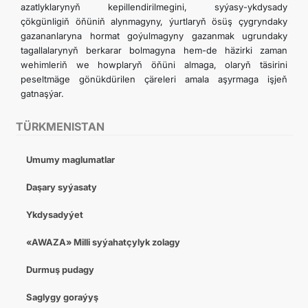
azatlyklarynyň kepillendirilmegini, syýasy-ykdysady
çökgünligiň öňüniň alynmagyny, ýurtlaryň ösüş çygryndaky
gazananlaryna hormat goýulmagyny gazanmak ugrundaky
tagallalarynyň berkarar bolmagyna hem-de häzirki zaman
wehimleriň we howplaryň öňüni almaga, olaryň täsirini
peseltmäge gönükdürilen çäreleri amala aşyrmaga işjeň
gatnaşýar.
TÜRKMENISTAN
Umumy maglumatlar
Daşary syýasaty
Ykdysadyýet
«AWAZA» Milli syýahatçylyk zolagy
Durmuş pudagy
Saglygy goraýyş