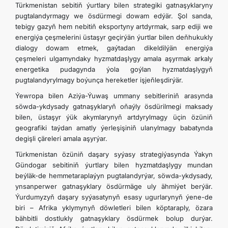
Türkmenistan sebitiň ýurtlary bilen strategiki gatnaşyklaryny
pugtalandyrmagy we ösdürmegi dowam edýär. Şol sanda,
tebigy gazyň hem nebitiň eksportyny artdyrmak, sarp ediji we
energiýa çeşmelerini üstaşyr geçirýän ýurtlar bilen deňhukukly
dialogy dowam etmek, gaýtadan dikeldilýän energiýa
çeşmeleri ulgamyndaky hyzmatdaşlygy amala aşyrmak arkaly
energetika pudagynda ýola goýlan hyzmatdaşlygyň
pugtalandyrylmagy boýunça hereketler işjeňleşdirýär.
Ýewropa bilen Aziýa-Ýuwaş ummany sebitleriniň arasynda
söwda-ykdysady gatnaşyklaryň oňaýly ösdürilmegi maksady
bilen, üstaşyr ýük akymlarynyň artdyrylmagy üçin özüniň
geografiki taýdan amatly ýerleşişiniň ulanylmagy babatynda
degişli çäreleri amala aşyrýar.
Türkmenistan özüniň daşary syýasy strategiýasynda Ýakyn
Gündogar sebitiniň ýurtlary bilen hyzmatdaşlygy mundan
beýläk-de hemmetaraplaýyn pugtalandyrýar, söwda-ykdysady,
ynsanperwer gatnaşyklary ösdürmäge uly ähmiýet berýär.
Ýurdumyzyň daşary syýasatynyň esasy ugurlarynyň ýene-de
biri – Afrika yklymynyň döwletleri bilen köptaraply, özara
bähbitli dostlukly gatnaşyklary ösdürmek bolup durýar.