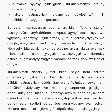
dünýäniň syýasy giňişliginde Türkmenistanyň ornuny
güýçlendirmek;
halkara gatnaşyklary ulgamynda döwletimiziň milli
bähbitlerini yzygiderli goramak.
Şu belent maksatlardan ugur almak bilen, Türkmenistanyň
daşary syýasatynyň öňünde howpsuzlygynyň toplumlaýyn we
ygtybarly ulgamyny üpjün etmek, ýurduň garaşsyzlygyny we
özygtyýarlylygyny berkitmek, şeýle-de Türkmenistanyň
Hemişelik bitaraplyk hukuk derejesine gyşarnyksyz eýermek
bilen, halkara parahatçylygyň, howpsuzlygyň we durnukly
ösüşiň pugtalandyrylmagyna ýardam bermek ýaly wezipeler
durýar.
Türkmenistan daşary ýurtlar bilen, şeýle hem halkara
guramalaryň çäklerinde dostlukly, deňhukukly we özara
bähbitli gatnaşyklary ösdürmäge we giňeltmäge, şeýle hem
dünýäniň ykdysady we medeni-ynsanperwer giňişligine
deňhukukly goşulmaga, bu gatnaşyklaryň mundan beýläk hem
ösdürilmegine we diwersifikasiýalaşdyrylmagyna ýardam
berjek zerur şertleri döretmäge ygrarlylygyny aýan edýär.
Halkara meseleleri çözmegiň köpçülikleýin başlangyçlaryna,