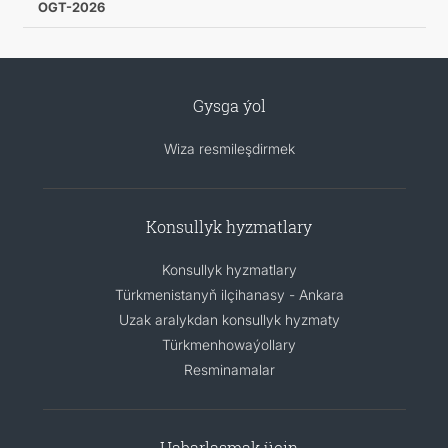
OGT-2026
Gysga ýol
Wiza resmileşdirmek
Konsullyk hyzmatlary
Konsullyk hyzmatlary
Türkmenistanyň ilçihanasy - Ankara
Uzak aralykdan konsullyk hyzmaty
Türkmenhowaýollary
Resminamalar
Habarlaşmak üçin