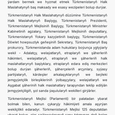
ýardam bermek we hyzmat etmek Türkmenistanyň Halk
Maslahatynyň baş maksady we esasy wezipeleri bolup durýar.
Türkmenistanyň Halk Maslahatynyň düzümine Türkmenistanyň
Halk Maslahatynyň Başlygy, Türkmenistanyň Prezidenti,
Türkmenistanyň Mejlisiniň Başlygy, Türkmenistanyň Ministrler
Kabinetiniň agzalary, Türkmenistanyň Mejlisiniň deputatlary,
Türkmenistanyň Ýokary kazyýetiniň başlygy, Türkmenistanyň
Döwlet howpsuzlyk geňeşiniň Sekretary, Türkmenistanyň Baş
prokurory, Türkmenistanda adam hukuklary boýunça ygtyýarly
wekil - Adalatçy, welaýatlaryň, etraplaryň we şäherleriň
häkimleri, welaýatlaryň, etraplaryň we şäherleriň halk
maslahatlarynyň başlyklary, etraplaryň edara ediş merkezleri
bolup durýan şäherleriň, şäherçeleriň arçynlary, syýasy
partiýalaryň, kärdeşler arkalaşyklarynyň we beýleki
jemgyýetçilik birleşikleriniň ýolbaşçylary, welaýatlaryň we
Aşgabat şäheriniň halk maslahatlary tarapyndan teklip edilýän
jemgyýetçiligiň, şol sanda ýaşulularyň wekilleri girýärler.
Türkmenistanyň Mejlisi (Parlamenti) bir palatadan ybarat
bolmak bilen, kanun çykaryjy häkimiýeti amala aşyrýan
wekilçilikli edaradyr. Türkmenistanyň Mejlisi 125 deputatdan
ybarat bolup, olar saýlawçylarynyň sany takmynan deň bolan