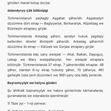
girizilen manat bolup durýar.
dolandyryş-çäk
bölünişigi
Türkmenistanyň paýtagty Aşgabat şäheridir. Aşgabadyň
düzümine dört etrap — Bagtyýarlyk, Berkararlyk, Köpetdag we
Büzmeýin etraplary girýär.
Türkmenistanda Arkadag şäheri, aýratyn hukuk ýagdaýy
bellenilen döwlet ähmiýetli şäherdir. Arkadag şäheriniň
düzümine iki etrap — Kärizek we Gorjaw etraplary girýär.
Türkmenistanda bäş sany welaýat — Ahal, Balkan, Daşoguz,
Lebap we Mary welaýatlarydyr. Her welaýat etraplara
bölünýär. Türkmenistanda 37 etrap, 7 şäherlerdäki etraplar, 48
şäher, olardan 6-sy etrap hukukly şäher, 70 şäherçe, 461
geňeşlik (oba ýerli düzümler) we 1691 sany oba ilatly ýerlerdir.
B
aýramçylyk we
hatyra
günleri
Şu ählihalk baýramçylyk we hatyra günlerinde kärhanalarda,
guramalarda we edaralarda işlenilmeýär:
1) Täze ýyl – 1-nji ýanwar;