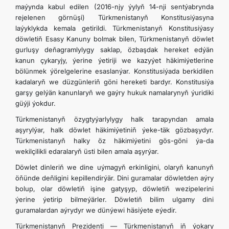
maýynda kabul edilen (2016-njy ýylyň 14-nji sentýabrynda
ARAGATNAŞYK
rejelenen görnüşi) Türkmenistanyň Konstitusiýasyna
laýyklykda kemala getirildi. Türkmenistanyň Konstitusiýasy
döwletiň Esasy Kanuny bolmak bilen, Türkmenistanyň döwlet
gurluşy deňagramlylygy saklap, özbaşdak hereket edýän
kanun çykaryjy, ýerine ýetiriji we kazyýet häkimiýetlerine
bölünmek ýörelgelerine esaslanýar. Konstitusiýada berkidilen
kadalaryň we düzgünleriň göni hereketi bardyr. Konstitusiýa
garşy gelýän kanunlaryň we gaýry hukuk namalarynyň ýuridiki
güýji ýokdur.
Türkmenistanyň özygtyýarlylygy halk tarapyndan amala
aşyrylýar, halk döwlet häkimiýetiniň ýeke-täk gözbaşydyr.
Türkmenistanyň halky öz häkimiýetini gös-göni ýa-da
wekilçilikli edaralaryň üsti bilen amala aşyrýar.
Döwlet dinleriň we dine uýmagyň erkinligini, olaryň kanunyň
öňünde deňligini kepillendirýär. Dini guramalar döwletden aýry
bolup, olar döwletiň işine gatyşyp, döwletiň wezipelerini
ýerine ýetirip bilmeýärler. Döwletiň bilim ulgamy dini
guramalardan aýrydyr we dünýewi häsiýete eýedir.
Türkmenistanyň Prezidenti — Türkmenistanyň iň ýokary