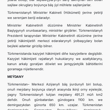
saýlaw okruglary boýunça bäş ýyl möhlete saýlanýarlar.
Türkmenistanyň Ministrler Kabineti (Hökümeti) ýerine ýetiriji
we serenjam beriji edaradyr.
Ministrler Kabinetiniň düzümine Ministrler Kabinetiniň
Başlygynyň orunbasarlary, ministrler girýärler. Türkmenistanyň
Prezidenti tarapyndan Ministrler Kabinetiniň düzümine ýerine
ýetiriji häkimiýetiň merkezi edaralarynyň ýolbaşçylary bolan
beýleki adamlar girizilip bilner.
Türkmenistanda kazyýet häkimiýeti diňe kazyýetlere degişlidir.
Kazyýet häkimiýeti raýatlaryň hukuklaryny we azatlyklaryny,
kanun arkaly goralýan döwlet we jemgyýetçilik bähbitlerini
goramaga niýetlenendir.
MEÝDANY
Türkmenistan– Merkezi Aziýanyň bäş ýurdunyň biri bolup,
onuň meýdany boýunça olaryň arasynda ikinji orny eýeleýär,
ýagny Türkmenistanyň tutýan meýdany 491,21 müň km2
deňdir. Onuň günbatardan gündogara 1100 km. we
demirgazykdan günorta 650 km. uzaýar. Türkmenistan