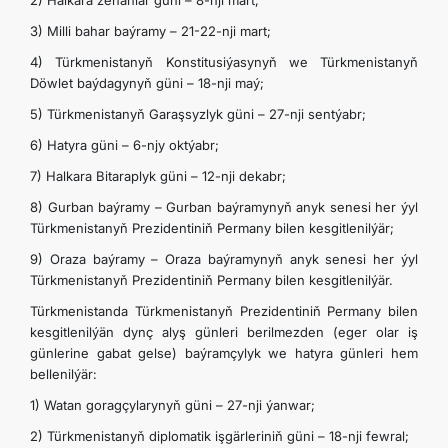
2) Halkara zenanlar güni – 8-nji mart;
3) Milli bahar baýramy – 21-22-nji mart;
4) Türkmenistanyň Konstitusiýasynyň we Türkmenistanyň
Döwlet baýdagynyň güni – 18-nji maý;
5) Türkmenistanyň Garaşsyzlyk güni – 27-nji sentýabr;
6) Hatyra güni – 6-njy oktýabr;
7) Halkara Bitaraplyk güni – 12-nji dekabr;
8) Gurban baýramy – Gurban baýramynyň anyk senesi her ýyl
Türkmenistanyň Prezidentiniň Permany bilen kesgitlenilýär;
9) Oraza baýramy – Oraza baýramynyň anyk senesi her ýyl
Türkmenistanyň Prezidentiniň Permany bilen kesgitlenilýär.
Türkmenistanda Türkmenistanyň Prezidentiniň Permany bilen
kesgitlenilýän dynç alyş günleri berilmezden (eger olar iş
günlerine gabat gelse) baýramçylyk we hatyra günleri hem
bellenilýär:
1) Watan goragçylarynyň güni – 27-nji ýanwar;
2) Türkmenistanyň diplomatik işgärleriniň güni – 18-nji fewral;