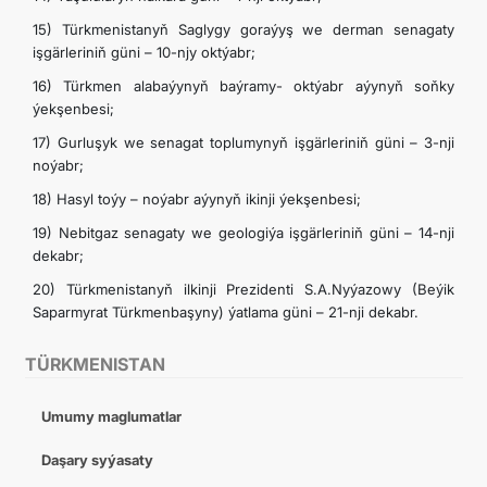
15) Türkmenistanyň Saglygy goraýyş we derman senagaty
işgärleriniň güni – 10-njy oktýabr;
16) Türkmen alabaýynyň baýramy- oktýabr aýynyň soňky
ýekşenbesi;
17) Gurluşyk we senagat toplumynyň işgärleriniň güni – 3-nji
noýabr;
18) Hasyl toýy – noýabr aýynyň ikinji ýekşenbesi;
19) Nebitgaz senagaty we geologiýa işgärleriniň güni – 14-nji
dekabr;
20) Türkmenistanyň ilkinji Prezidenti S.A.Nyýazowy (Beýik
Saparmyrat Türkmenbaşyny) ýatlama güni – 21-nji dekabr.
TÜRKMENISTAN
Umumy maglumatlar
Daşary syýasaty