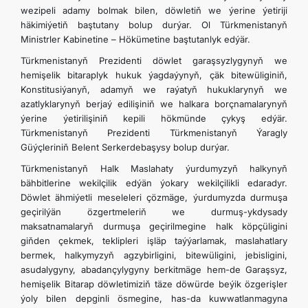
wezipeli adamy bolmak bilen, döwletiň we ýerine ýetiriji
häkimiýetiň baştutany bolup durýar. Ol Türkmenistanyň
Ministrler Kabinetine – Hökümetine baştutanlyk edýär.
Türkmenistanyň Prezidenti döwlet garaşsyzlygynyň we
hemişelik bitaraplyk hukuk ýagdaýynyň, çäk bitewüliginiň,
Konstitusiýanyň, adamyň we raýatyň hukuklarynyň we
azatlyklarynyň berjaý edilişiniň we halkara borçnamalarynyň
ýerine ýetirilişiniň kepili hökmünde çykyş edýär.
Türkmenistanyň Prezidenti Türkmenistanyň Ýaragly
Güýçleriniň Belent Serkerdebaşysy bolup durýar.
Türkmenistanyň Halk Maslahaty ýurdumyzyň halkynyň
bähbitlerine wekilçilik edýän ýokary wekilçilikli edaradyr.
Döwlet ähmiýetli meseleleri çözmäge, ýurdumyzda durmuşa
geçirilýän özgertmeleriň we durmuş-ykdysady
maksatnamalaryň durmuşa geçirilmegine halk köpçüligini
giňden çekmek, teklipleri işläp taýýarlamak, maslahatlary
bermek, halkymyzyň agzybirligini, bitewüligini, jebisligini,
asudalygyny, abadançylygyny berkitmäge hem-de Garaşsyz,
hemişelik Bitarap döwletimiziň täze döwürde beýik özgerişler
ýoly bilen depginli ösmegine, has-da kuwwatlanmagyna