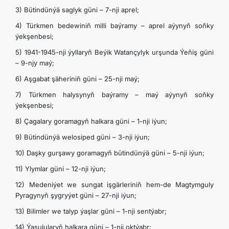
3) Bütindünýä saglyk güni – 7-nji aprel;
4) Türkmen bedewiniň milli baýramy – aprel aýynyň soňky
ýekşenbesi;
5) 1941-1945-nji ýyllaryň Beýik Watançylyk urşunda Ýeňiş güni
– 9-njy maý;
6) Aşgabat şäheriniň güni – 25-nji maý;
7) Türkmen halysynyň baýramy – maý aýynyň soňky
ýekşenbesi;
8) Çagalary goramagyň halkara güni – 1-nji iýun;
9) Bütindünýä welosiped güni – 3-nji iýun;
10) Daşky gurşawy goramagyň bütindünýä güni – 5-nji iýun;
11) Ylymlar güni – 12-nji iýun;
12) Medeniýet we sungat işgärleriniň hem-de Magtymguly
Pyragynyň şygryýet güni – 27-nji iýun;
13) Bilimler we talyp ýaşlar güni – 1-nji sentýabr;
14) Ýaşulularyň halkara güni – 1-nji oktýabr;