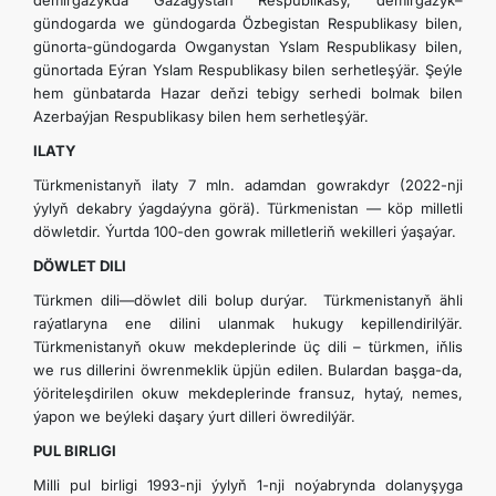
demirgazykda Gazagystan Respublikasy, demirgazyk–
gündogarda we gündogarda Özbegistan Respublikasy bilen,
günorta-gündogarda Owganystan Yslam Respublikasy bilen,
günortada Eýran Yslam Respublikasy bilen serhetleşýär. Şeýle
hem günbatarda Hazar deňzi tebigy serhedi bolmak bilen
Azerbaýjan Respublikasy bilen hem serhetleşýär.
ILATY
Türkmenistanyň ilaty 7 mln. adamdan gowrakdyr (2022-nji
ýylyň dekabry ýagdaýyna görä). Türkmenistan — köp milletli
döwletdir. Ýurtda 100-den gowrak milletleriň wekilleri ýaşaýar.
DÖWLET DILI
Türkmen dili—döwlet dili bolup durýar. Türkmenistanyň ähli
raýatlaryna ene dilini ulanmak hukugy kepillendirilýär.
Türkmenistanyň okuw mekdeplerinde üç dili – türkmen, iňlis
we rus dillerini öwrenmeklik üpjün edilen. Bulardan başga-da,
ýöriteleşdirilen okuw mekdeplerinde fransuz, hytaý, nemes,
ýapon we beýleki daşary ýurt dilleri öwredilýär.
PUL BIRLIGI
Milli pul birligi 1993-nji ýylyň 1-nji noýabrynda dolanyşyga