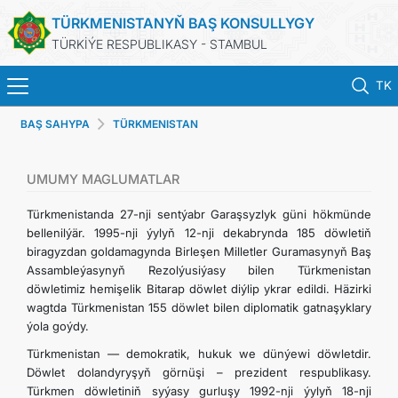
TÜRKMENISTANYŇ BAŞ KONSULLYGY
TÜRKİÝE RESPUBLIKASY - STAMBUL
TK
BAŞ SAHYPA
TÜRKMENISTAN
BAŞ SAHYPA
HABARLAR
UMUMY MAGLUMATLAR
Türkmenistanda 27-nji sentýabr Garaşsyzlyk güni hökmünde
TÜRKMENISTAN
bellenilýär. 1995-nji ýylyň 12-nji dekabrynda 185 döwletiň
biragyzdan goldamagynda Birleşen Milletler Guramasynyň Baş
Assambleýasynyň Rezolýusiýasy bilen Türkmenistan
KONSULLYK ÜÇIN NOBAT
döwletimiz hemişelik Bitarap döwlet diýlip ykrar edildi. Häzirki
wagtda Türkmenistan 155 döwlet bilen diplomatik gatnaşyklary
KONSULLYK HYZMATLARY
ýola goýdy.
Türkmenistan — demokratik, hukuk we dünýewi döwletdir.
DIM
Döwlet dolandyryşyň görnüşi – prezident respublikasy.
Türkmen döwletiniň syýasy gurluşy 1992-nji ýylyň 18-nji