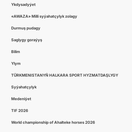
Ykdysadyýet
«AWAZA» Milli syýahatçylyk zolagy
Durmuş pudagy
Saglygy goraýyş
Bilim
Ylym
TÜRKMENISTANYŇ HALKARA SPORT HYZMATDAŞLYGY
Syýahatçylyk
Medeniýet
TIF 2026
World championship of Ahalteke horses 2026