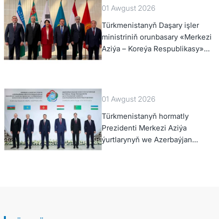
01 Awgust 2026
Türkmenistanyň Daşary işler
ministriniň orunbasary «Merkezi
Aziýa – Koreýa Respublikasy»
hyzmatdaşlyk forumynyň ýokary
derejeli wezipeli adamlarynyň
mejlisine gatnaşdy
01 Awgust 2026
Türkmenistanyň hormatly
Prezidenti Merkezi Aziýa
ýurtlarynyň we Azerbaýjan
Respublikasynyň döwlet
Baştutanlarynyň resmi däl
konsultatiw duşuşygyna
gatnaşdy