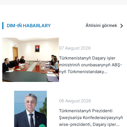
DIM-IŇ HABARLARY
Ählisini görmek
07 Awgust 2026
Türkmenistanyň Daşary işler
ministriniň orunbasarynyň ABŞ-
nyň Türkmenistandaky
wagtlaýyn işler ynanylan wekili
bilen duşuşygy geçirildi
06 Awgust 2026
Türkmenistanyň Prezidenti
Şweýsariýa Konfederasiýasynyň
wise-prezidenti, Daşary işler