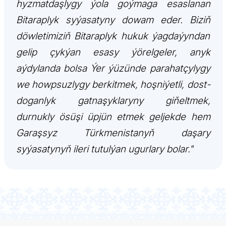
hyzmatdaşlygy ýola goýmaga esaslanan
ARAGATNAŞYK
Bitaraplyk syýasatyny dowam eder. Biziň
döwletimiziň Bitaraplyk hukuk ýagdaýyndan
gelip çykýan esasy ýörelgeler, anyk
aýdylanda bolsa Ýer ýüzünde parahatçylygy
we howpsuzlygy berkitmek, hoşniýetli, dost-
doganlyk gatnaşyklaryny giňeltmek,
durnukly ösüşi üpjün etmek geljekde hem
Garaşsyz Türkmenistanyň daşary
syýasatynyň ileri tutulýan ugurlary bolar."