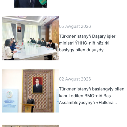
federal departamentiniň
başlygyny kabul etdi
05 Awgust 2026
Türkmenistanyň Daşary işler
ministri ÝHHG-niň häzirki
başlygy bilen duşuşdy
02 Awgust 2026
Türkmenistanyň başlangyjy bilen
kabul edilen BMG-niň Baş
Assambleýasynyň «Halkara
hukugynyň ýyly, 2028-nji ýyl»
atly Kararnamasyny durmuşa
geçirmegiň ýolunda