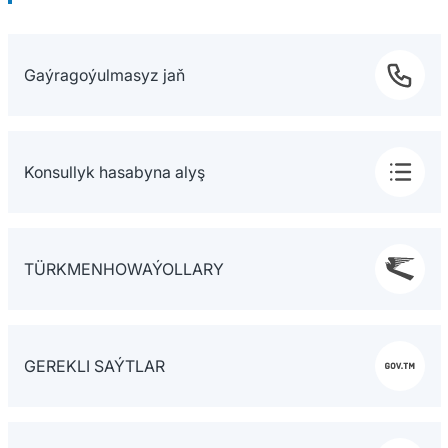
Gaýragoýulmasyz jaň
Konsullyk hasabyna alyş
TÜRKMENHOWAÝOLLARY
GEREKLI SAÝTLAR