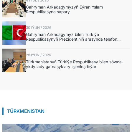
4 IÝUL / 2026
Gahryman Arkadagymyzyň Eýran Yslam
Respublikasyna sapary
30 IÝUN / 2026
Gahryman Arkadagymyz bilen Türkiýe
Respublikasynyň Prezidentiniň arasynda telefon
arkaly söhbetdeşlik
28 IÝUN / 2026
Türkmenistanyň Türkiýe Respublikasy bilen söwda-
ykdysady gatnaşyklary işjeňleşdirýär
TÜRKMENISTAN