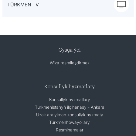
TÜRKMEN TV
Gysga ýol
Wiza resmileşdirmek
Konsullyk hyzmatlary
Konsullyk hyzmatlary
Türkmenistanyň ilçihanasy - Ankara
Uzak aralykdan konsullyk hyzmaty
Türkmenhowaýollary
Resminamalar