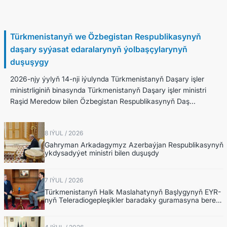
14 Iýul / 2026
Türkmenistanyň we Özbegistan Respublikasynyň
daşary syýasat edaralarynyň ýolbaşçylarynyň
duşuşygy
2026-njy ýylyň 14-nji iýulynda Türkmenistanyň Daşary işler
ministrliginiň binasynda Türkmenistanyň Daşary işler ministri
Raşid Meredow bilen Özbegistan Respublikasynyň Daş...
8 IÝUL / 2026
Gahryman Arkadagymyz Azerbaýjan Respublikasynyň
ykdysadyýet ministri bilen duşuşdy
7 IÝUL / 2026
Türkmenistanyň Halk Maslahatynyň Başlygynyň EYR-
nyň Teleradiogepleşikler baradaky guramasyna beren
interwýusy