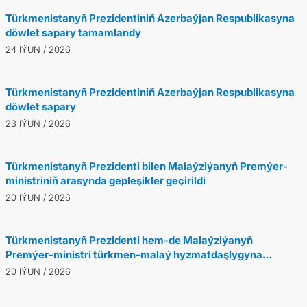
Türkmenistanyň Prezidentiniň Azerbaýjan Respublikasyna
döwlet sapary tamamlandy
24 IÝUN / 2026
Türkmenistanyň Prezidentiniň Azerbaýjan Respublikasyna
döwlet sapary
23 IÝUN / 2026
Türkmenistanyň Prezidenti bilen Malaýziýanyň Premýer-
ministriniň arasynda gepleşikler geçirildi
20 IÝUN / 2026
Türkmenistanyň Prezidenti hem-de Malaýziýanyň
Premýer-ministri türkmen-malaý hyzmatdaşlygyna
bagyşlanan halkara ylmy-amaly maslahatа gatnaşdylar
20 IÝUN / 2026