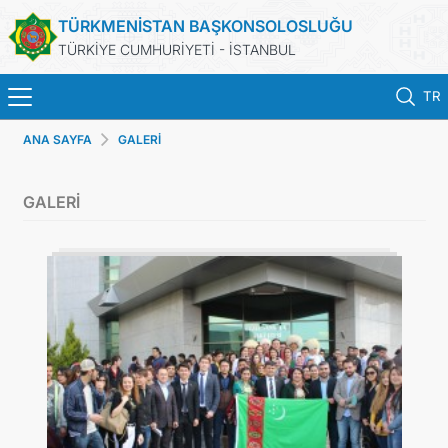
TÜRKMENİSTAN BAŞKONSOLOSLUĞU
TÜRKİYE CUMHURİYETİ - İSTANBUL
TR
ANA SAYFA
GALERİ
ANA SAYFA
GALERİ
HABERLER
TÜRKMENISTAN
KONSOLOSLUK RANDEVU SISTEMI
KONSOLOSLUK IŞLEMLERI
DB