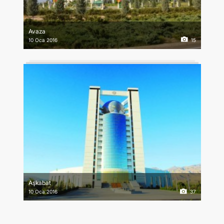
Avaza
10 Oca 2016
15
Aşkabat
10 Oca 2016
37