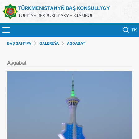
TÜRKMENISTANYŇ BAŞ KONSULLYGY
TÜRKİÝE RESPUBLIKASY - STAMBUL
TK
BAŞ SAHYPA
GALEREÝA
AŞGABAT
BAŞ SAHYPA
Aşgabat
HABARLAR
TÜRKMENISTAN
KONSULLYK ÜÇIN NOBAT
KONSULLYK HYZMATLARY
DIM