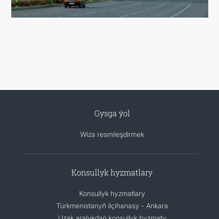
Gysga ýol
Wiza resmileşdirmek
Konsullyk hyzmatlary
Konsullyk hyzmatlary
Türkmenistanyň ilçihanasy - Ankara
Uzak aralykdan konsullyk hyzmaty