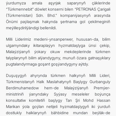
ýurdumyza amala aşyrjak saparynyň çäklerinde
“Türkmennebit” döwlet konserni bilen “PETRONAS Çarigali
(Türkmenistan) Sdn. Bhd.” kompaniýasynyň arasynda
Önümi paýlaşmak hakynda şertnama gol çekilmeginiň
meýilleşdirilýändigi bellenildi.
Milli Liderimiz medeni-ynsanperwer, hususan-da, bilim
ulgamyndaky ikitaraplaýyn hyzmatdaşlyga ünsi çekip,
Malaýziýanyň ýokary okuw mekdeplerinde türkmen
talyplarynyň bilim alýandygyny, munuň özara gatnaşyklary
pugtalandyrmaga goşant goşýandygyny aýtdy.
Duşuşygyň ahyrynda türkmen halkynyň Milli Lideri,
Türkmenistanyň Halk Maslahatynyň Başlygy Gurbanguly
Berdimuhamedow hem-de Malaýziýanyň Premýer-
ministriniň ýanyndaky Syýasy meseleler boýunça
konsultatiw komitetiň başlygy Tan Şri Mohd Hassan
Marikan ýola goýlan netijeli hyzmatdaşlygyň iki ýurduň
dostlukly halklarynyň bähbidine mundan beýläk-de