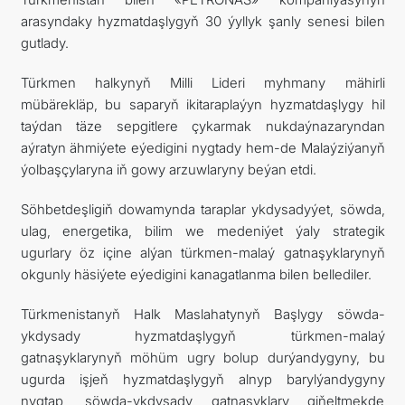
arasyndaky hyzmatdaşlygyň 30 ýyllyk şanly senesi bilen
gutlady.
Türkmen halkynyň Milli Lideri myhmany mähirli
mübärekläp, bu saparyň ikitaraplaýyn hyzmatdaşlygy hil
taýdan täze sepgitlere çykarmak nukdaýnazaryndan
aýratyn ähmiýete eýedigini nygtady hem-de Malaýziýanyň
ýolbaşçylaryna iň gowy arzuwlaryny beýan etdi.
Söhbetdeşligiň dowamynda taraplar ykdysadyýet, söwda,
ulag, energetika, bilim we medeniýet ýaly strategik
ugurlary öz içine alýan türkmen-malaý gatnaşyklarynyň
okgunly häsiýete eýedigini kanagatlanma bilen bellediler.
Türkmenistanyň Halk Maslahatynyň Başlygy söwda-
ykdysady hyzmatdaşlygyň türkmen-malaý
gatnaşyklarynyň möhüm ugry bolup durýandygyny, bu
ugurda işjeň hyzmatdaşlygyň alnyp barylýandygyny
nygtap, söwda-ykdysady gatnaşyklary giňeltmekde