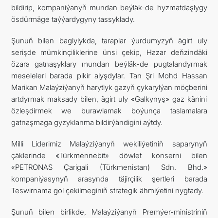
bildirip, kompaniýanyň mundan beýläk-de hyzmatdaşlygy
ösdürmäge taýýardygyny tassyklady.
Şunuň bilen baglylykda, taraplar ýurdumyzyň ägirt uly
serişde mümkinçiliklerine ünsi çekip, Hazar deňzindäki
özara gatnaşyklary mundan beýläk-de pugtalandyrmak
meseleleri barada pikir alyşdylar. Tan Şri Mohd Hassan
Marikan Malaýziýanyň harytlyk gazyň çykarylýan möçberini
artdyrmak maksady bilen, ägirt uly «Galkynyş» gaz känini
özleşdirmek we burawlamak boýunça taslamalara
gatnaşmaga gyzyklanma bildirýändigini aýtdy.
Milli Liderimiz Malaýziýanyň wekiliýetiniň saparynyň
çäklerinde «Türkmennebit» döwlet konserni bilen
«PETRONAS Çarigali (Türkmenistan) Sdn. Bhd.»
kompaniýasynyň arasynda täjirçilik şertleri barada
Teswirnama gol çekilmeginiň strategik ähmiýetini nygtady.
Şunuň bilen birlikde, Malaýziýanyň Premýer-ministriniň