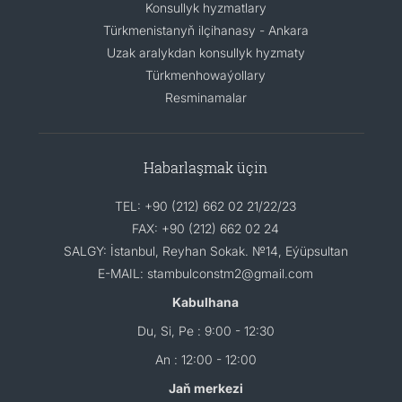
Konsullyk hyzmatlary
Türkmenistanyň ilçihanasy - Ankara
Uzak aralykdan konsullyk hyzmaty
Türkmenhowaýollary
Resminamalar
Habarlaşmak üçin
TEL: +90 (212) 662 02 21/22/23
FAX: +90 (212) 662 02 24
SALGY: İstanbul, Reyhan Sokak. №14, Eýüpsultan
E-MAIL: stambulconstm2@gmail.com
Kabulhana
Du, Si, Pe : 9:00 - 12:30
An : 12:00 - 12:00
Jaň merkezi