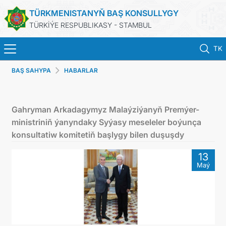
TÜRKMENISTANYŇ BAŞ KONSULLYGY
TÜRKİÝE RESPUBLIKASY - STAMBUL
TK
BAŞ SAHYPA
HABARLAR
BAŞ SAHYPA
HABARLAR
Gahryman Arkadagymyz Malaýziýanyň Premýer-
ministriniň ýanyndaky Syýasy meseleler boýunça
TÜRKMENISTAN
konsultatiw komitetiň başlygy bilen duşuşdy
13
KONSULLYK ÜÇIN NOBAT
Maý
KONSULLYK HYZMATLARY
DIM