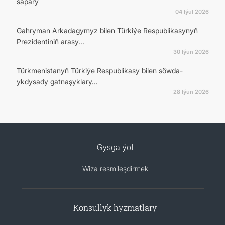
sapary
04 Iýul 2026
Gahryman Arkadagymyz bilen Türkiýe Respublikasynyň
Prezidentiniň arasy...
30 Iýun 2026
Türkmenistanyň Türkiýe Respublikasy bilen söwda-
ykdysady gatnaşyklary...
28 Iýun 2026
Gysga ýol
Wiza resmileşdirmek
Konsullyk hyzmatlary