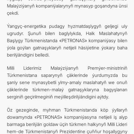
Malaýziýanyň kompaniýalarynyň mynasyp goşandyna ünsi
çekdi.
Ýangyç-energetika pudagy hyzmatdaşlygyň geljegi uly
ugrudyr. Şunuň bilen baglylykda, Halk Maslahatynyň
Başlygy Türkmenistanda «PETRONAS» kompaniýasy bilen
ýola goýlan gatnaşyklaryň netijeli häsiýetine ýokary baha
berilýändigini belledi.
Milli Liderimiz Malaýziýanyň Premýer-ministriniň
Türkmenistana saparynyň çäklerinde ýurdumyzda bu
şanly sene mynasybetli ylmy-amaly maslahatyň we onuň
çäklerinde türkmen-malaý gatnaşyklaryna bagyşlanan
serginiň geçirilmeginiň meýilleşdirilýändigini aýtdy.
Öz gezeginde, myhman Türkmenistanda köp ýyllaryň
dowamynda «PETRONAS» kompaniýasyna netijeli iş alyp
barmaga berilýän goldaw üçin türkmen halkynyň Milli Lideri
hem-de Türkmenistanyň Prezidentine çuňňur hoşallygyny