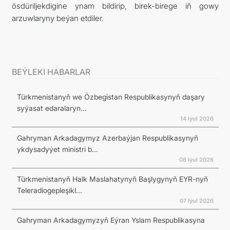
ösdüriljekdigine ynam bildirip, birek-birege iň gowy
arzuwlaryny beýan etdiler.
BEÝLEKI HABARLAR
Türkmenistanyň we Özbegistan Respublikasynyň daşary
syýasat edaralaryn...
14 Iýul 2026
Gahryman Arkadagymyz Azerbaýjan Respublikasynyň
ykdysadyýet ministri b...
08 Iýul 2026
Türkmenistanyň Halk Maslahatynyň Başlygynyň EYR-nyň
Teleradiogepleşikl...
07 Iýul 2026
Gahryman Arkadagymyzyň Eýran Yslam Respublikasyna