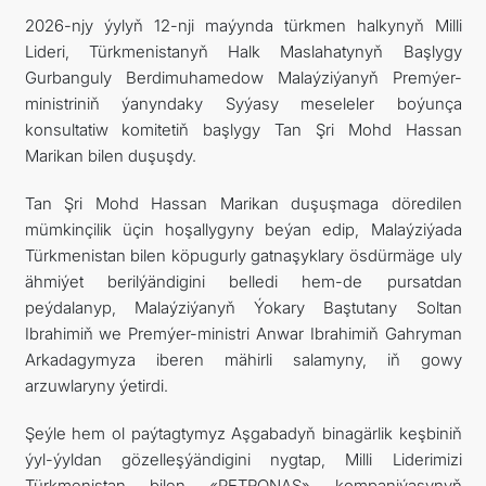
2026-njy ýylyň 12-nji maýynda türkmen halkynyň Milli
ARAGATNAŞYK
Lideri, Türkmenistanyň Halk Maslahatynyň Başlygy
Gurbanguly Berdimuhamedow Malaýziýanyň Premýer-
ministriniň ýanyndaky Syýasy meseleler boýunça
konsultatiw komitetiň başlygy Tan Şri Mohd Hassan
Marikan bilen duşuşdy.
Tan Şri Mohd Hassan Marikan duşuşmaga döredilen
mümkinçilik üçin hoşallygyny beýan edip, Malaýziýada
Türkmenistan bilen köpugurly gatnaşyklary ösdürmäge uly
ähmiýet berilýändigini belledi hem-de pursatdan
peýdalanyp, Malaýziýanyň Ýokary Baştutany Soltan
Ibrahimiň we Premýer-ministri Anwar Ibrahimiň Gahryman
Arkadagymyza iberen mähirli salamyny, iň gowy
arzuwlaryny ýetirdi.
Şeýle hem ol paýtagtymyz Aşgabadyň binagärlik keşbiniň
ýyl-ýyldan gözelleşýändigini nygtap, Milli Liderimizi
Türkmenistan bilen «PETRONAS» kompaniýasynyň