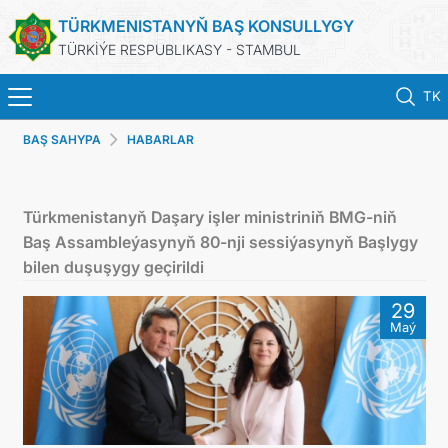
TÜRKMENISTANYŇ BAŞ KONSULLYGY
TÜRKİÝE RESPUBLIKASY - STAMBUL
TK
BAŞ SAHYPA
HABARLAR
BAŞ SAHYPA
HABARLAR
Türkmenistanyň Daşary işler ministriniň BMG-niň
Baş Assambleýasynyň 80-nji sessiýasynyň Başlygy
TÜRKMENISTAN
bilen duşuşygy geçirildi
29
KONSULLYK ÜÇIN NOBAT
Maý
KONSULLYK HYZMATLARY
DIM