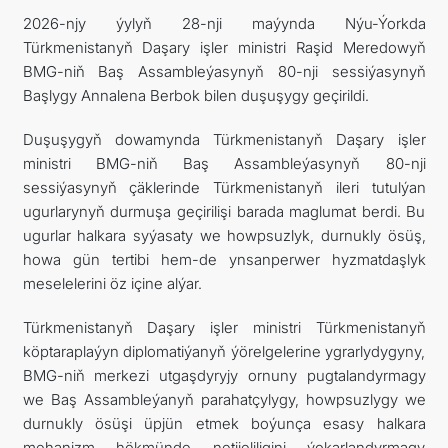
2026-njy ýylyň 28-nji maýynda Nýu-Ýorkda
ARAGATNAŞYK
Türkmenistanyň Daşary işler ministri Raşid Meredowyň
BMG-niň Baş Assambleýasynyň 80-nji sessiýasynyň
Başlygy Annalena Berbok bilen duşuşygy geçirildi.
Duşuşygyň dowamynda Türkmenistanyň Daşary işler
ministri BMG-niň Baş Assambleýasynyň 80-nji
sessiýasynyň çäklerinde Türkmenistanyň ileri tutulýan
ugurlarynyň durmuşa geçirilişi barada maglumat berdi. Bu
ugurlar halkara syýasaty we howpsuzlyk, durnukly ösüş,
howa gün tertibi hem-de ynsanperwer hyzmatdaşlyk
meselelerini öz içine alýar.
Türkmenistanyň Daşary işler ministri Türkmenistanyň
köptaraplaýyn diplomatiýanyň ýörelgelerine ygrarlydygyny,
BMG-niň merkezi utgaşdyryjy ornuny pugtalandyrmagy
we Baş Assambleýanyň parahatçylygy, howpsuzlygy we
durnukly ösüşi üpjün etmek boýunça esasy halkara
mehanizm hökmünde netijeliligini ýokarlandyrmagy