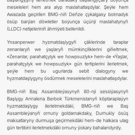
meseleleri hem ara alyp maslahatlaşdylar. Şeýle hem
Awazada geçirilen BMG-niň Deňze çykalgasy bolmadyk
ösüp barýan döwletler boýunça üçünji maslahatynyň
(LLDC) netijeleriniň ähmiýeti bellenildi.
Ynsanperwer hyzmatdaşlygyň çäklerinde taraplar
zenanlaryň we ýaşlaryň mümkinçiliklerini giňeltmek,
«Zenanlar, parahatçylyk we howpsuzlyk» hem-de «Ýaşlar,
parahatçylyk we howpsuzlyk» gün tertiplerini ilerletmek,
şeýle hem bu ugurlarda sebit dialogyny we
hyzmatdaşlygyny ösdürmek meselelerini maslahatlaşdylar.
BMG-niň Baş Assambleýasynyň 80-nji sessiýasynyň
Başlygy Annalena Berbok Türkmenistanyň köptaraplaýyn
hyzmatdaşlygy ilerletmekdäki, BMG-niň we Baş
Assambleýanyň ornuny goldamakdaky, Durnukly ösüş
maksatlaryny durmuşa geçirmekdäki hem-de halkara ulag
gün tertibini ilerletmekdäki ornuny ýokary bahalandyrdy.