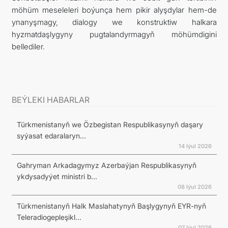
möhüm meseleleri boýunça hem pikir alyşdylar hem-de
ynanyşmagy, dialogy we konstruktiw halkara
hyzmatdaşlygyny pugtalandyrmagyň möhümdigini
bellediler.
BEÝLEKI HABARLAR
Türkmenistanyň we Özbegistan Respublikasynyň daşary
syýasat edaralaryn...
14 Iýul 2026
Gahryman Arkadagymyz Azerbaýjan Respublikasynyň
ykdysadyýet ministri b...
08 Iýul 2026
Türkmenistanyň Halk Maslahatynyň Başlygynyň EYR-nyň
Teleradiogepleşikl...
07 Iýul 2026