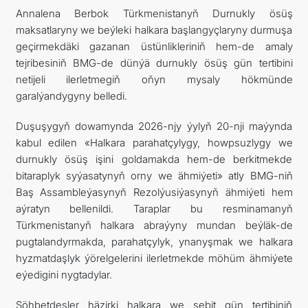
Annalena Berbok Türkmenistanyň Durnukly ösüş
maksatlaryny we beýleki halkara başlangyçlaryny durmuşa
geçirmekdäki gazanan üstünlikleriniň hem-de amaly
tejribesiniň BMG-de dünýä durnukly ösüş gün tertibini
netijeli ilerletmegiň oňyn mysaly hökmünde
garalýandygyny belledi.
Duşuşygyň dowamynda 2026-njy ýylyň 20-nji maýynda
kabul edilen «Halkara parahatçylygy, howpsuzlygy we
durnukly ösüş işini goldamakda hem-de berkitmekde
bitaraplyk syýasatynyň orny we ähmiýeti» atly BMG-niň
Baş Assambleýasynyň Rezolýusiýasynyň ähmiýeti hem
aýratyn bellenildi. Taraplar bu resminamanyň
Türkmenistanyň halkara abraýyny mundan beýläk-de
pugtalandyrmakda, parahatçylyk, ynanyşmak we halkara
hyzmatdaşlyk ýörelgelerini ilerletmekde möhüm ähmiýete
eýedigini nygtadylar.
Söhbetdeşler häzirki halkara we sebit gün tertibiniň