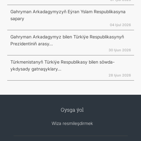
Gahryman Arkadagymyzyň Eýran Yslam Respublikasyna
sapary
04 Iýul 2026
Gahryman Arkadagymyz bilen Türkiýe Respublikasynyň
Prezidentiniň arasy...
30 Iýun 2026
Türkmenistanyň Türkiýe Respublikasy bilen söwda-
ykdysady gatnaşyklary...
28 Iýun 2026
Gysga ýol
Wiza resmileşdirmek