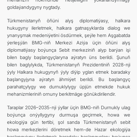
goldaýandygyny nygtady.
Türkmenistanyň öňüni alyş diplomatiýasy, halkara
hukugyny ilerletmek, halkara gatnaşyklarda dialog we
ynanyşmak medeniýetini ösdürmek, şeýle hem Aşgabatda
ýerleşýän BMG-niň Merkezi Aziýa üçin öňüni alyş
diplomatiýasy boýunça Sebit merkeziniň alyp barýan işi
bilen bagly başlangyçlaryna aýratyn üns berildi. Şunuň
bilen baglylykda, Türkmenistanyň Prezidentiniň 2028-nji
ýyly Halkara hukugynyň ýyly diýip yglan etmek baradaky
başlangyjyna aýratyn ähmiýet berildi. Bu başlangyç
parahatçylygy we durnuklylygy üpjün etmekde hukuk
mehanizmleriniň ornuny berkitmäge gönükdirilendir.
Taraplar 2026–2035-nji ýyllar üçin BMG-niň Durnukly ulag
boýunça onýyllygyny durmuşa geçirmek, howa we
ekologiýa gün tertibi, şol sanda Türkmenistanyň sebit
howa merkezlerini döretmek hem-de Hazar ekologiýa
başlangyjyny ilerletmek baradaky başlangyçlary boýunça