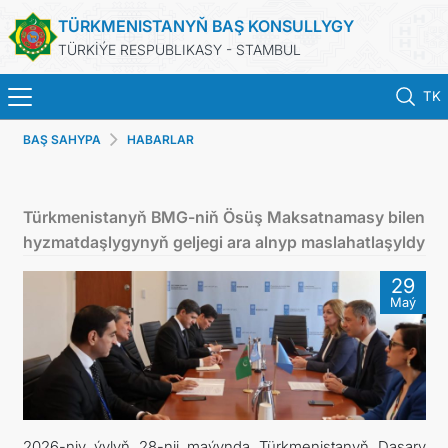
TÜRKMENISTANYŇ BAŞ KONSULLYGY
TÜRKİÝE RESPUBLIKASY - STAMBUL
TK
BAŞ SAHYPA
HABARLAR
BAŞ SAHYPA
HABARLAR
Türkmenistanyň BMG-niň Ösüş Maksatnamasy bilen
hyzmatdaşlygynyň geljegi ara alnyp maslahatlaşyldy
TÜRKMENISTAN
29
Maý
KONSULLYK ÜÇIN NOBAT
KONSULLYK HYZMATLARY
DIM
2026-njy ýylyň 28-nji maýynda Türkmenistanyň Daşary