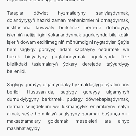
Taraplar döwlet hyzmatlaryny sanlylaşdyrmak,
dolandyryşyň häzirki zaman mehanizmlerini ornaşdyrmak,
institusional kuwwaty berkitmek hem-de dolandyryş
işleriniň netijeliligini ýokarlandyrmak ugurlarynda bilelikdäki
işleriň dowam etdirilmeginiň möhümdigini nygtadylar. Şeýle
hem saglygy goraýyş, adam kapitalyny ösdürmek we
hukuk binýadyny pugtalandyrmak ugurlarynda täze
bilelikdäki taslamalaryň ýokary derejede taýýardygy
bellenildi.
Saglygy goraýyş ulgamyndaky hyzmatdaşlyga aýratyn üns
berildi. Hususan-da, saglygy goraýyş ulgamynyň
durnuklylygyny berkitmek, pudagy döwrebaplaşdyrmak,
derman serişdelerini we lukmançylyk enjamlaryny satyn
almak, şeýle hem ilatyň saglygyny goramak boýunça milli
maksatnamalary goldamak meseleleri ara alnyp
maslahatlaşyldy.