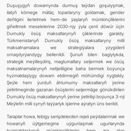
Duşuşygyň dowamynda durmuş taýdan goşulyşmak,
ilatyň kömege mätäç toparlaryny goldamak, gender
deňligini ilerletmek hem-de ýaşlaryň mümkinçiliklerini
giňeltmek meselelerine 2030-njy ýyla çenli döwür üçin
Durnukly ösüş maksatlarynyň çäklerinde garaldy.
Türkmenistanyň Durnukly ösüş maksatlaryny milli
maksatnamalara we strategiýalara yzygiderli
ornaşdyrýandygy bellenildi. Şunuň bilen baglylykda,
strategik meýilleşdiriş, maglumatlary seljermek we ösüş
maksatnamalarynyň netijeliligine baha bermek boýunça
hyzmatdaşlygy dowam etdirmegiň möhümdigi nygtaldy.
Şeýle hem ýurduň ählumumy maksatlaryň ýerine
ýetirilmeginde gazanan ösüşlerini seljermäge gönükdirilen
Durnukly ösüş maksatlarynyň ýerine ýetirilişi boýunça 3-nji
Meýletin milli synyň taýýarlyk işlerine aýratyn üns berildi.
Taraplar howa, tebigy serişdelerden rejeli peýdalanmak we
howanyň üýtgemegine uýgunlaşmak ugurlarynda
hyzmatdaşlygyň mümkinçiliklerini hem ara alyp