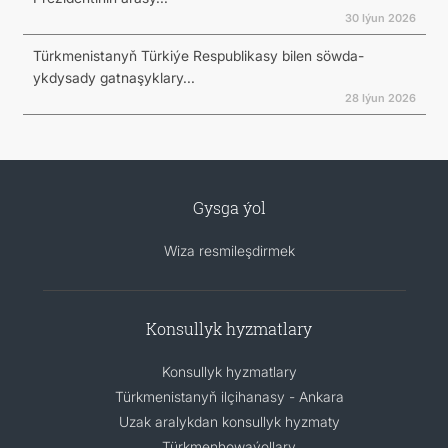
30 Iýun 2026
Türkmenistanyň Türkiýe Respublikasy bilen söwda-
ykdysady gatnaşyklary...
28 Iýun 2026
Gysga ýol
Wiza resmileşdirmek
Konsullyk hyzmatlary
Konsullyk hyzmatlary
Türkmenistanyň ilçihanasy - Ankara
Uzak aralykdan konsullyk hyzmaty
Türkmenhowaýollary