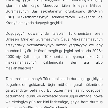
işler ministri Raşid Meredow bilen Birleşen Milletler
ARAGATNAŞYK
Guramasynyň Baş sekretarynyň orunbasary, BMG-niň
Ösüş Maksatnamasynyň administratory Aleksandr de
Kronyň arasynda duşuşyk geçirildi.
Duşuşygyň dowamynda taraplar Türkmenistan bilen
Birleşen Milletler Guramasynyň Ösüş Maksatnamasynyň
arasyndaky hyzmatdaşlygyň häzirki ýagdaýyny we ony
mundan beýläk-de ösdürmegiň geljegini, şol sanda 2026–
2030-njy ýyllar üçin Türkmenistan boýunça täze ýurt
maksatnamasynyň çäklerindäki işleri ara alyp
maslahatlaşdylar.
Täze maksatnamanyň Türkmenistanda durmuşa geçirilýän
özgertmeleri goldamak üçin möhüm gural hökmünde
garalýandygy bellenildi. Bu özgertmeler sanly çözgütleri
ösdürmäge, durnukly ykdysady ösüşi üpjün etmäge, howa
we ekologiýa gün tertibini ilerletmäge, şeýle hem durmuş
ulgamyny ösdürmäge gönükdirilendir.