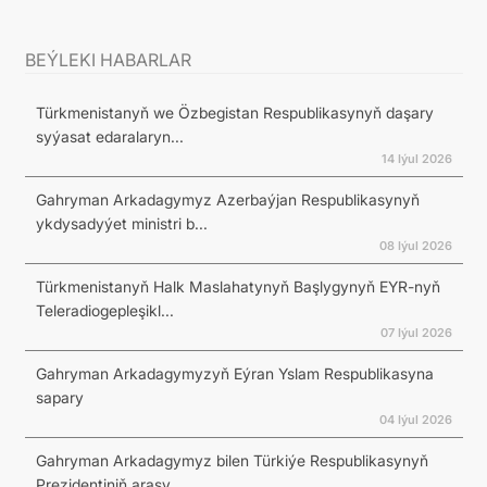
BEÝLEKI HABARLAR
Türkmenistanyň we Özbegistan Respublikasynyň daşary
syýasat edaralaryn...
14 Iýul 2026
Gahryman Arkadagymyz Azerbaýjan Respublikasynyň
ykdysadyýet ministri b...
08 Iýul 2026
Türkmenistanyň Halk Maslahatynyň Başlygynyň EYR-nyň
Teleradiogepleşikl...
07 Iýul 2026
Gahryman Arkadagymyzyň Eýran Yslam Respublikasyna
sapary
04 Iýul 2026
Gahryman Arkadagymyz bilen Türkiýe Respublikasynyň
Prezidentiniň arasy...