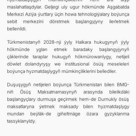
maslahatlaşdylar. Geljegi uly ugur hökmünde Aşgabatda
Merkezi Aziýa ýurtlary üçin howa tehnologiýalary boýunça
sebit merkezini döretmek başlangyjyny ilerletmek
bellenildi.
Türkmenistanyň 2028-nji ýyly Halkara hukugynyň ýyly
hökmünde yglan etmek baradaky başlangyjynyň
çäklerinde taraplar hukugyň hökmürowanlygy, netijeli
döwlet dolandyryşy we institusional ösüş meseleleri
boýunça hyzmatdaşlygyň mümkinçiliklerini bellediler.
Duşuşygyň netijeleri boýunça Türkmenistan bilen BMG-
niň Ösüş Maksatnamasynyň arasynda bilelikdäki
başlangyçlary durmuşa geçirmek hem-de Durnukly ösüş
maksatlaryna ýetmek maksady bilen hyzmatdaşlygy
mundan beýläk-de giňeltmäge özara gyzyklanma
tassyklanyldy.