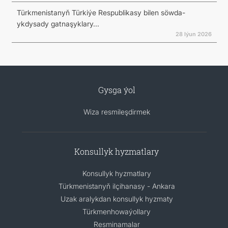
Türkmenistanyň Türkiýe Respublikasy bilen söwda-
ykdysady gatnaşyklary...
28 Iýun 2026
Gysga ýol
Wiza resmileşdirmek
Konsullyk hyzmatlary
Konsullyk hyzmatlary
Türkmenistanyň ilçihanasy - Ankara
Uzak aralykdan konsullyk hyzmaty
Türkmenhowaýollary
Resminamalar