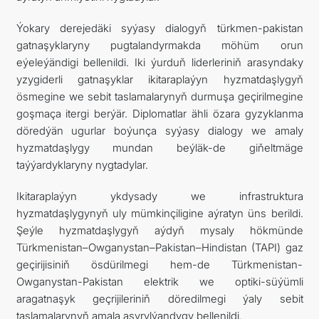
Ýokary derejedäki syýasy dialogyň türkmen-pakistan
gatnaşyklaryny pugtalandyrmakda möhüm orun
eýeleýändigi bellenildi. Iki ýurduň liderleriniň arasyndaky
yzygiderli gatnaşyklar ikitaraplaýyn hyzmatdaşlygyň
ösmegine we sebit taslamalarynyň durmuşa geçirilmegine
goşmaça itergi berýär. Diplomatlar ähli özara gyzyklanma
döredýän ugurlar boýunça syýasy dialogy we amaly
hyzmatdaşlygy mundan beýläk-de giňeltmäge
taýýardyklaryny nygtadylar.
Ikitaraplaýyn ykdysady we infrastruktura
hyzmatdaşlygynyň uly mümkinçiligine aýratyn üns berildi.
Şeýle hyzmatdaşlygyň aýdyň mysaly hökmünde
Türkmenistan–Owganystan–Pakistan–Hindistan (TAPI) gaz
geçirijisiniň ösdürilmegi hem-de Türkmenistan-
Owganystan-Pakistan elektrik we optiki-süýümli
aragatnaşyk geçrijileriniň döredilmegi ýaly sebit
taslamalarynyň amala aşyrylýandygy bellenildi.