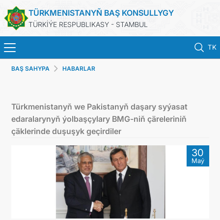
TÜRKMENISTANYŇ BAŞ KONSULLYGY
TÜRKİÝE RESPUBLIKASY - STAMBUL
TK
BAŞ SAHYPA
HABARLAR
BAŞ SAHYPA
HABARLAR
Türkmenistanyň we Pakistanyň daşary syýasat
edaralarynyň ýolbaşçylary BMG-niň çäreleriniň
TÜRKMENISTAN
çäklerinde duşuşyk geçirdiler
30
KONSULLYK ÜÇIN NOBAT
Maý
KONSULLYK HYZMATLARY
DIM