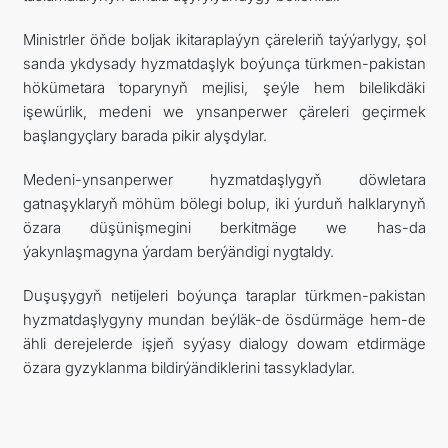
Ministrler öňde boljak ikitaraplaýyn çäreleriň taýýarlygy, şol
sanda ykdysady hyzmatdaşlyk boýunça türkmen-pakistan
hökümetara toparynyň mejlisi, şeýle hem bilelikdäki
işewürlik, medeni we ynsanperwer çäreleri geçirmek
başlangyçlary barada pikir alyşdylar.
Medeni-ynsanperwer hyzmatdaşlygyň döwletara
gatnaşyklaryň möhüm bölegi bolup, iki ýurduň halklarynyň
özara düşünişmegini berkitmäge we has-da
ýakynlaşmagyna ýardam berýändigi nygtaldy.
Duşuşygyň netijeleri boýunça taraplar türkmen-pakistan
hyzmatdaşlygyny mundan beýläk-de ösdürmäge hem-de
ähli derejelerde işjeň syýasy dialogy dowam etdirmäge
özara gyzyklanma bildirýändiklerini tassykladylar.