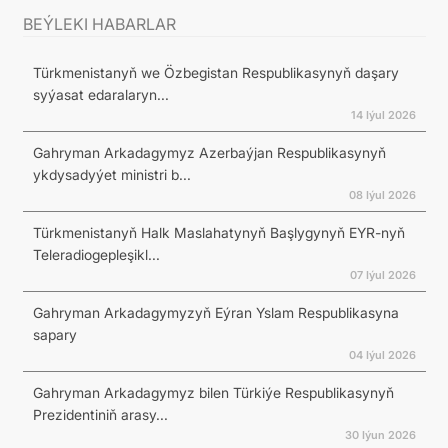
BEÝLEKI HABARLAR
Türkmenistanyň we Özbegistan Respublikasynyň daşary
syýasat edaralaryn...
14 Iýul 2026
Gahryman Arkadagymyz Azerbaýjan Respublikasynyň
ykdysadyýet ministri b...
08 Iýul 2026
Türkmenistanyň Halk Maslahatynyň Başlygynyň EYR-nyň
Teleradiogepleşikl...
07 Iýul 2026
Gahryman Arkadagymyzyň Eýran Yslam Respublikasyna
sapary
04 Iýul 2026
Gahryman Arkadagymyz bilen Türkiýe Respublikasynyň
Prezidentiniň arasy...
30 Iýun 2026