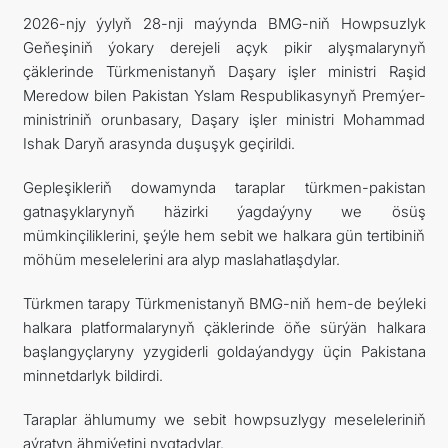
2026-njy ýylyň 28-nji maýynda BMG-niň Howpsuzlyk
ARAGATNAŞYK
Geňeşiniň ýokary derejeli açyk pikir alyşmalarynyň
çäklerinde Türkmenistanyň Daşary işler ministri Raşid
Meredow bilen Pakistan Yslam Respublikasynyň Premýer-
ministriniň orunbasary, Daşary işler ministri Mohammad
Ishak Daryň arasynda duşuşyk geçirildi.
Gepleşikleriň dowamynda taraplar türkmen-pakistan
gatnaşyklarynyň häzirki ýagdaýyny we ösüş
mümkinçiliklerini, şeýle hem sebit we halkara gün tertibiniň
möhüm meselelerini ara alyp maslahatlaşdylar.
Türkmen tarapy Türkmenistanyň BMG-niň hem-de beýleki
halkara platformalarynyň çäklerinde öňe sürýän halkara
başlangyçlaryny yzygiderli goldaýandygy üçin Pakistana
minnetdarlyk bildirdi.
Taraplar ählumumy we sebit howpsuzlygy meseleleriniň
aýratyn ähmiýetini nygtadylar.