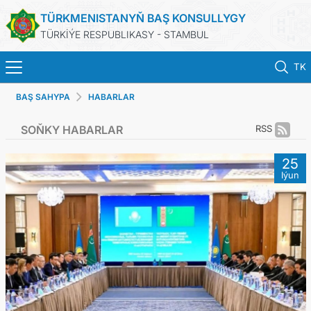
TÜRKMENISTANYŇ BAŞ KONSULLYGY
TÜRKİÝE RESPUBLIKASY - STAMBUL
TK
BAŞ SAHYPA
HABARLAR
BAŞ SAHYPA
SOŇKY HABARLAR
RSS
HABARLAR
25
Iýun
TÜRKMENISTAN
KONSULLYK ÜÇIN NOBAT
KONSULLYK HYZMATLARY
DIM