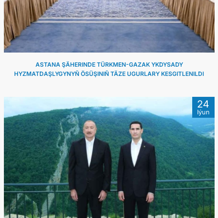
ARAGATNAŞYK
ASTANA ŞÄHERINDE TÜRKMEN-GAZAK YKDYSADY
HYZMATDAŞLYGYNYŇ ÖSÜŞINIŇ TÄZE UGURLARY KESGITLENILDI
24
Iýun