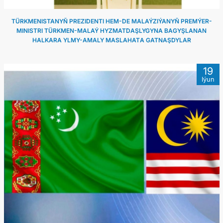
TÜRKMENISTANYŇ PREZIDENTI HEM-DE MALAÝZIÝANYŇ PREMÝER-
MINISTRI TÜRKMEN-MALAÝ HYZMATDAŞLYGYNA BAGYŞLANAN
HALKARA YLMY-AMALY MASLAHATА GATNAŞDYLAR
19
Iýun