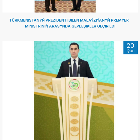
TÜRKMENISTANYŇ PREZIDENTI BILEN MALAÝZIÝANYŇ PREMÝER-
MINISTRINIŇ ARASYNDA GEPLEŞIKLER GEÇIRILDI
20
Iýun