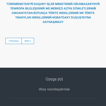
TÜRKMENISTANYŇ DAŞARY IŞLER MINISTRINIŇ ORUNBASARYNYŇ
ÝEWROPA BILELEŞIGINIŇ WE MERKEZI AZIÝA DÖWLETLERINIŇ
OWGANYSTAN BOÝUNÇA ÝÖRITE WEKILLERINIŇ WE ÝÖRITE
YNANYLAN WEKILLERINIŇ NOBATDAKY DUŞUŞYGYNA
GATNAŞMAGY
« Previous
Next »
Gysga ýol
Wiza resmileşdirmek