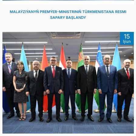
MALAÝZIÝANYŇ PREMÝER-MINISTRINIŇ TÜRKMENISTANA RESMI
SAPARY BAŞLANDY
15
Iýun