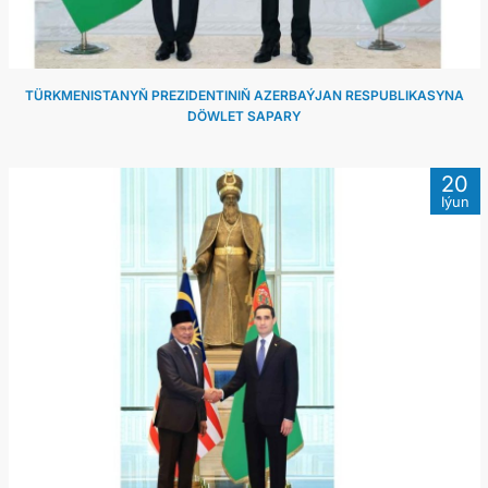
TÜRKMENISTANYŇ PREZIDENTINIŇ AZERBAÝJAN RESPUBLIKASYNA
DÖWLET SAPARY
20
Iýun