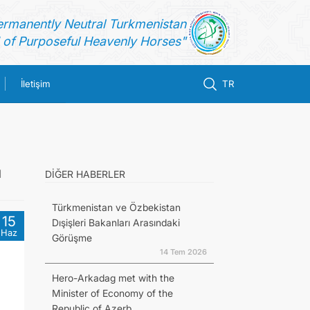
ermanently Neutral Turkmenistan
of Purposeful Heavenly Horses"
İletişim
TR
l
DİĞER HABERLER
Türkmenistan ve Özbekistan
15
Dışişleri Bakanları Arasındaki
Haz
Görüşme
14 Tem 2026
Hero-Arkadag met with the
Minister of Economy of the
Republic of Azerb...