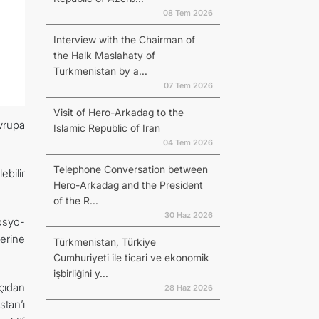
08 Tem 2026
Interview with the Chairman of
the Halk Maslahaty of
Turkmenistan by a...
07 Tem 2026
Visit of Hero-Arkadag to the
Avrupa
Islamic Republic of Iran
04 Tem 2026
Telephone Conversation between
ebilir
Hero-Arkadag and the President
of the R...
30 Haz 2026
osyo-
erine
Türkmenistan, Türkiye
Cumhuriyeti ile ticari ve ekonomik
işbirliğini y...
açıdan
28 Haz 2026
stan’ı