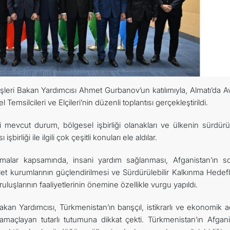
İLETIŞIM
şleri Bakan Yardımcısı Ahmet Gurbanov’un katılımıyla, Almatı’da 
 Temsilcileri ve Elçileri’nin düzenli toplantısı gerçekleştirildi.
ki mevcut durum, bölgesel işbirliği olanakları ve ülkenin sürdürül
irliği ile ilgili çok çeşitli konuları ele aldılar.
rtışmalar kapsamında, insani yardım sağlanması, Afganistan’ın s
t kurumlarının güçlendirilmesi ve Sürdürülebilir Kalkınma Hedefl
luşlarının faaliyetlerinin önemine özellikle vurgu yapıldı.
kan Yardımcısı, Türkmenistan’ın barışçıl, istikrarlı ve ekonomik 
 amaçlayan tutarlı tutumuna dikkat çekti. Türkmenistan’ın Afgani