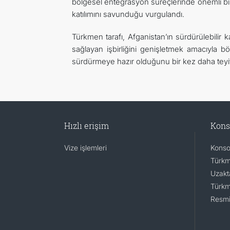
bölgesel entegrasyon süreçlerinde önemli bir 
katılımını savunduğu vurgulandı.
Türkmen tarafı, Afganistan’ın sürdürülebilir k
sağlayan işbirliğini genişletmek amacıyla bölg
sürdürmeye hazır olduğunu bir kez daha teyit 
Hızlı erişim
Kons
Vize işlemleri
Konsol
Türkm
Uzakta
Türkm
Resmi