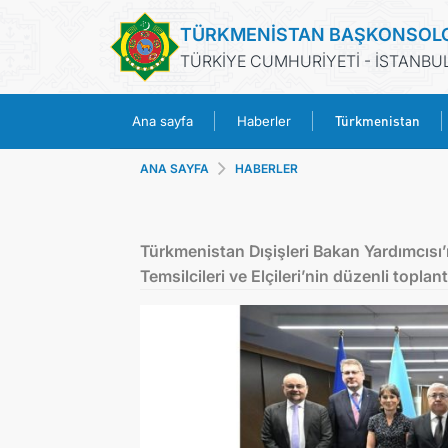
TÜRKMENİSTAN BAŞKONSOL
TÜRKİYE CUMHURİYETİ - İSTANBU
Türkmenistan
Ana sayfa
Haberler
ANA SAYFA
HABERLER
Türkmenistan Dışişleri Bakan Yardımcısı’n
Temsilcileri ve Elçileri’nin düzenli toplant