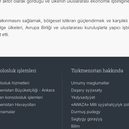
aktör olarak gördüğü ve ülkenin uluslararası ekonomik işbirliğine
alkınmasını sağlamak, bölgesel istikrarı güçlendirmek ve karşılıklı
e ülkeleri, Avrupa Birliği ve uluslararası kuruluşlarla yapıcı işbir
etti.
olosluk işlemleri
Türkmenistan hakkında
osluk hizmetleri
Umumy maglumatlar
enistan Büyükelçiliği - Ankara
Daşary syýasaty
n konsolosluk işlemleri
Ykdysadyýet
enistan Havayolları
«AWAZA» Milli syýahatçylyk zo
namalar
Durmuş pudagy
Saglygy goraýyş
Bilim