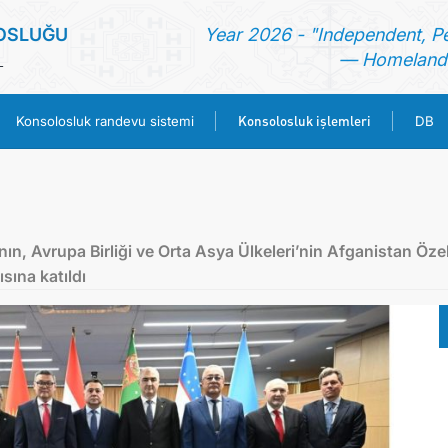
OSLUĞU
Year 2026 - "Independent, P
— Homeland 
L
Konsolosluk işlemleri
Konsolosluk randevu sistemi
DB
ANA SAYFA
HABERLER
ın, Avrupa Birliği ve Orta Asya Ülkeleri’nin Afganistan Öze
ısına katıldı
TÜRKMENISTAN
KONSOLOSLUK RANDEVU SISTEMI
KONSOLOSLUK IŞLEMLERI
DB