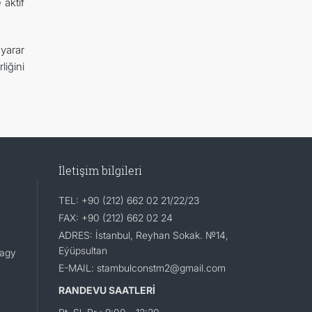
 aktif
 yarar
liğini
İletişim bilgileri
TEL: +90 (212) 662 02 21/22/23
FAX: +90 (212) 662 02 24
ADRES: İstanbul, Reyhan Sokak. №14,
Eýüpsultan
lagy
E-MAIL: stambulconstm2@gmail.com
RANDEVU SAATLERİ