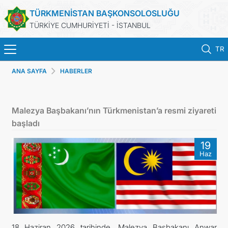
TÜRKMENİSTAN BAŞKONSOLOSLUĞU
TÜRKİYE CUMHURİYETİ - İSTANBUL
TR
ANA SAYFA
HABERLER
ANA SAYFA
HABERLER
Malezya Başbakanı’nın Türkmenistan’a resmi ziyareti
başladı
TÜRKMENISTAN
19
Haz
KONSOLOSLUK RANDEVU SISTEMI
KONSOLOSLUK IŞLEMLERI
DB
18 Haziran 2026 tarihinde, Malezya Başbakanı Anwar