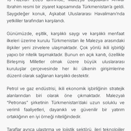
Ibrahim resmi bir ziyaret kapsamında Türkmenistan’a geldi.
İLETIŞIM
Saygıdeğer konuk, Aşkabat Uluslararası Havalimanı’nda
yetkililer tarafından karşılandı.
Günümüzde, eşitlik, karşılıklı saygı ve karşılıklı menfaat
ilkeleri üzerine kurulu Türkmenistan ile Malezya arasındaki
ilişkiler yeni zirvelere ulaşmaktadır. Çok yönlü ikili işbirliği
yapıcı bir nitelik taşımaktadır. Bunun en açık kanıtı, özellikle
Birleşmiş Milletler olmak üzere büyük uluslararası
kuruluşlar çerçevesinde her iki ülkenin girişimlerine
düzenli olarak sağlanan karşılıklı destektir.
Petrol ve gaz endüstrisi, ikili ekonomik işbirliğinin stratejik
alanlarından biri olarak öne çıkmaktadır. Malezyalı
“Petronas” şirketinin Türkmenistan’daki uzun soluklu ve
verimli faaliyetleri, dayanıklı ve güvenilir bir yatırım
ortaklığının en iyi örneği niteliğindedir.
Taraflar ayrıca ulaştırma ve lojistik sektörü, ileri teknolojiler