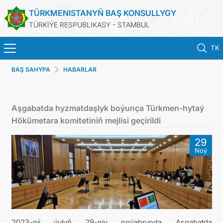
TÜRKMENISTANYŇ BAŞ KONSULLYGY
TÜRKİÝE RESPUBLIKASY - STAMBUL
TK
BAŞ SAHYPA
HABARLAR
BAŞ SAHYPA
HABARLAR
Aşgabatda hyzmatdaşlyk boýunça Türkmen-hytaý
Hökümetara komitetiniň mejlisi geçirildi
TÜRKMENISTAN
29
Noý
KONSULLYK ÜÇIN NOBAT
KONSULLYK HYZMATLARY
DIM
2023-nji ýylyň 29-njy noýabrynda Aşgabatda