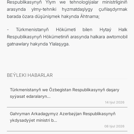
Respublikasynyň Ylym we tehnologiýalar ministrliginiň
arasynda ylmy-tehniki hyzmatdaşlygy çuňlaşdyrmak
barada özara düşünişmek hakynda Ähtnama;
- Türkmenistanyň Hökümeti bilen Hytaý Halk
Respublikasynyň Hökümetiniň arasynda halkara awtomobil
gatnawlary hakynda Ylalaşyga.
BEÝLEKI HABARLAR
Türkmenistanyň we Özbegistan Respublikasynyň daşary
syýasat edaralaryn...
14 Iýul 2026
Gahryman Arkadagymyz Azerbaýjan Respublikasynyň
ykdysadyýet ministri b...
08 Iýul 2026