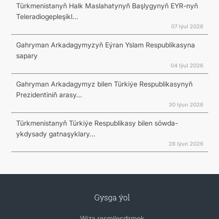
Türkmenistanyň Halk Maslahatynyň Başlygynyň EYR-nyň
Teleradiogepleşikl...
07 Iýul 2026
Gahryman Arkadagymyzyň Eýran Yslam Respublikasyna
sapary
04 Iýul 2026
Gahryman Arkadagymyz bilen Türkiýe Respublikasynyň
Prezidentiniň arasy...
30 Iýun 2026
Türkmenistanyň Türkiýe Respublikasy bilen söwda-
ykdysady gatnaşyklary...
28 Iýun 2026
Gysga ýol
Wiza resmileşdirmek