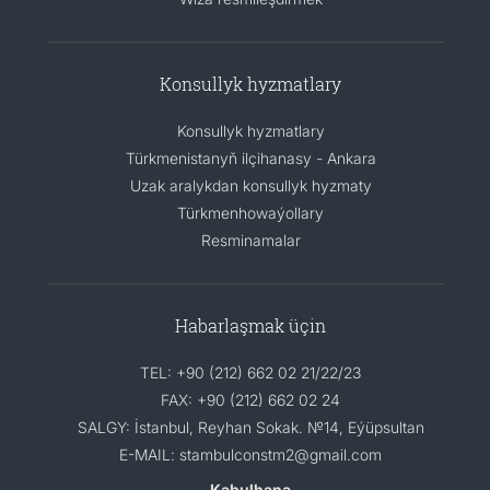
Konsullyk hyzmatlary
Konsullyk hyzmatlary
Türkmenistanyň ilçihanasy - Ankara
Uzak aralykdan konsullyk hyzmaty
Türkmenhowaýollary
Resminamalar
Habarlaşmak üçin
TEL: +90 (212) 662 02 21/22/23
FAX: +90 (212) 662 02 24
SALGY: İstanbul, Reyhan Sokak. №14, Eýüpsultan
E-MAIL: stambulconstm2@gmail.com
Kabulhana