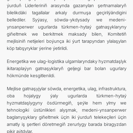
ýurduň Liderleriniň arasynda gazanylan şertnamalaryň
bilelikdäki tagallalar arkaly durmuşa geçirilýändigini
bellediler. Syýasy, söwda-ykdysady we medeni-
ynsanperwer ugurlarda türkmen-hytaý gatnaşyklaryny
giňeltmek we berkitmek maksady bilen, Komitetiň
mejlisiniň netijeleri boýunça iki ýurt tarapyndan ylalaşylan
köp tabşyryklar ýerine ýetirildi.
Energetika we ulag-logistika ulgamlaryndaky hyzmatdaşlyk
ikitaraplaýyn gatnaşyklaryň geljegi bar bolan ugurlary
hökmünde kesgitlenildi.
Mejlise gatnaşyjylar söwda, energetika, ulag, infrastruktura,
oba hojalygy ýaly ugurlarda türkmen-hytaý
hyzmatdaşlygyny ösdürmegiň, şeýle hem ylmy we
tehnologiki üstünlikleri alyşmak, medeni-ynsanperwer
baglanyşyklary giňeltmek üçin iki ýurduň telekeçileri üçin
amatly iş şertleri döretmegiň zerurlygy barada biragyzdan
pikir aýtdylar.