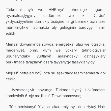
Türkmenistanyň we HHR-nyň tehnologiki ugurda
hyzmatdaşlygyny ösdürmek we iki ýurduň
ykdysadyýetiniň durnukly ösüşine itergi bermek üçin täze
mümkinçilikler tapmakda uly geljeginiň bardygy mälim
edildi.
Mejlisiň dowamynda söwda, energetika, ulag we logistika,
medeniýet, bilim, ylym we ýokary tehnologiýalar
ugurlaryndaky ýurtlaryň arasyndaky gatnaşyklary
berkitmäge taraplaryň özara taýýarlygy tassyklanyldy.
Mejlisiň netijeleri boýunça şu aşakdaky resminamalara gol
çekildi:
- Hyzmatdaşlyk boýunça Türkmen-hytaý Hökümetara
komitetiniň 6-njy mejlisiniň Teswirnamasyna;
- Türkmenistanyň Ylymlar akademiýasy bilen Hytaý Halk