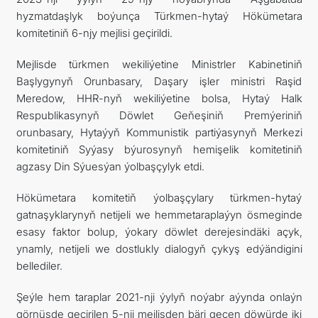
hyzmatdaşlyk boýunça Türkmen-hytaý Hökümetara
ARAGATNAŞYK
komitetiniň 6-njy mejlisi geçirildi.
Mejlisde türkmen wekiliýetine Ministrler Kabinetiniň
Başlygynyň Orunbasary, Daşary işler ministri Raşid
Meredow, HHR-nyň wekiliýetine bolsa, Hytaý Halk
Respublikasynyň Döwlet Geňeşiniň Premýeriniň
orunbasary, Hytaýyň Kommunistik partiýasynyň Merkezi
komitetiniň Syýasy býurosynyň hemişelik komitetiniň
agzasy Din Sýuesýan ýolbaşçylyk etdi.
Hökümetara komitetiň ýolbaşçylary türkmen-hytaý
gatnaşyklarynyň netijeli we hemmetaraplaýyn ösmeginde
esasy faktor bolup, ýokary döwlet derejesindäki açyk,
ynamly, netijeli we dostlukly dialogyň çykyş edýändigini
bellediler.
Şeýle hem taraplar 2021-nji ýylyň noýabr aýynda onlaýn
görnüşde geçirilen 5-nji mejlisden bäri geçen döwürde iki