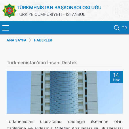
TÜRKMENİSTAN BAŞKONSOLOSLUĞU
TÜRKİYE CUMHURİYETİ - İSTANBUL
TR
ANA SAYFA
HABERLER
ANA SAYFA
HABERLER
Türkmenistan’dan İnsani Destek
TÜRKMENISTAN
14
Haz
KONSOLOSLUK RANDEVU SISTEMI
KONSOLOSLUK IŞLEMLERI
DB
Türkmenistan, uluslararası desteğin ilkelerine olan
bağlılığına ve Birleşmiş Milletler Anayasası ile uluslararası