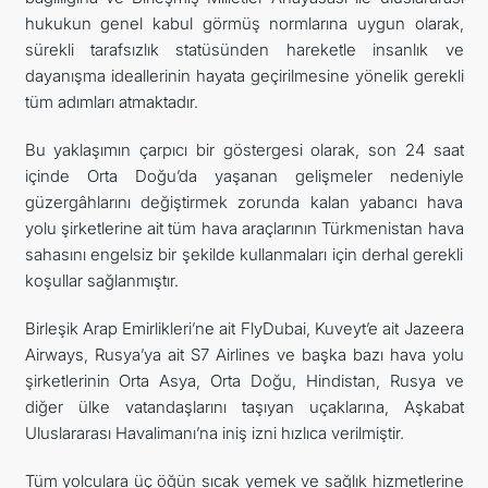
hukukun genel kabul görmüş normlarına uygun olarak,
İLETIŞIM
sürekli tarafsızlık statüsünden hareketle insanlık ve
dayanışma ideallerinin hayata geçirilmesine yönelik gerekli
tüm adımları atmaktadır.
Bu yaklaşımın çarpıcı bir göstergesi olarak, son 24 saat
içinde Orta Doğu’da yaşanan gelişmeler nedeniyle
güzergâhlarını değiştirmek zorunda kalan yabancı hava
yolu şirketlerine ait tüm hava araçlarının Türkmenistan hava
sahasını engelsiz bir şekilde kullanmaları için derhal gerekli
koşullar sağlanmıştır.
Birleşik Arap Emirlikleri’ne ait FlyDubai, Kuveyt’e ait Jazeera
Airways, Rusya’ya ait S7 Airlines ve başka bazı hava yolu
şirketlerinin Orta Asya, Orta Doğu, Hindistan, Rusya ve
diğer ülke vatandaşlarını taşıyan uçaklarına, Aşkabat
Uluslararası Havalimanı’na iniş izni hızlıca verilmiştir.
Tüm yolculara üç öğün sıcak yemek ve sağlık hizmetlerine