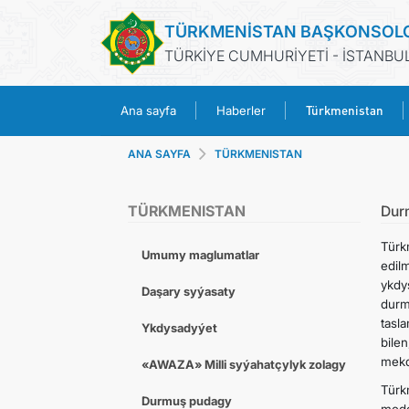
TÜRKMENİSTAN BAŞKONSOL
TÜRKİYE CUMHURİYETİ - İSTANBU
Türkmenistan
Ana sayfa
Haberler
ANA SAYFA
TÜRKMENISTAN
TÜRKMENISTAN
Dur
Türk
Umumy maglumatlar
edil
ykdy
Daşary syýasaty
durm
tasl
Ykdysadyýet
bile
mekd
«AWAZA» Milli syýahatçylyk zolagy
Türk
Durmuş pudagy