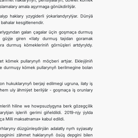
 zähmet haklarynyň, pensiýalaryň, döwlet kömek
aslamalary amala aşyrmaga gönükdirilýär.
alyp haklary yzygiderli ýokarlandyrylýar. Dünýä
bahalar kesgitlenendir.
ndarlygyndan galan çagalar üçin goşmaça durmuş
dan güýje giren «Ilaty durmuş taýdan goramak
a durmuş kömekleriniň görnüşleri artdyryldy.
t kömek pullarynyň möçberi artýar. Ekleýjiniň
de durmuşy kömek pullarynyň berilmegine bolan
on hukuklarynyň berjaý edilmegi ugruna, ilaty iş
hem uly ähmiýet berilýär - goşmaça iş orunlary
mleriň hiline we howpsuzlygyna berk gözegçilik
lýan işleriň gerimi giňeldildi. 2019-njy ýylda
a Milli maksatnama» kabul edildi.
hlaryny düzgünleşdirýän adalatly nyrh syýasaty
ş depginini zähmet haklarynyň ösüş depgini bilen