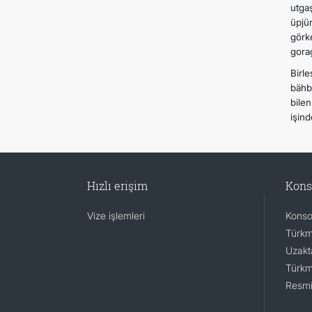
utga
üpjü
görk
gora
Birl
bähbi
bile
işind
Hızlı erişim
Kons
Vize işlemleri
Konsol
Türkm
Uzakta
Türkm
Resmi