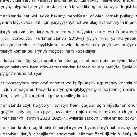
niýet ulgamlaryny, ýaşaýyş jaý, jemagat hojalygyny maliýeleşdirmäge,
arynyň, talyp haklarynyň möçberleriniň köpeldilmegine, bu ugra degişli t
İLETIŞIM
menistanda her ýyl aýlyk haklary, pensiýalar, döwlet kömek pullary, t
glerine laýyklykda, ilat üçin ýaşaýyş-hyzmat we ulag hyzmatlaryna iň pes 
tlaryň aýratyn toparlary, weteranlar we maýyplar, ata-enesiniň howa
illikleri döredilýär. Türkmenistanyň 2013-nji ýylyň 1-nji ýanwaryn
ndaky» kodeksine laýyklykda, döwlet kömek pullarynyň we maýyplar
plaryň kömek pullarynyň möçberi hem köpeldilýär.
 dogulanda, üç ýaşa çenli oňa gözegçilik etmek üçin berilýän döwle
adyk halatynda hem döwlet tarapyndan kömek pullary berilýär. Şeýle-
gy göz öňüne tutulýar.
et syýasatynda raýatlaryň zähmet we iş üpjünçilik ugrundaky konstitusi
n üpjün etmäge bu babatda olaryň goraglylygyna gönükdirilen çärelere 
ilip, ilatyň iş üpjünçiligi ulgamy kämilleşdirilýär.
menistanda azyk harytlaryň, aýratyn hem, çagalar üçin niýetlenen önü
 goýlan. Ilaty arassa agyz suwy bilen üpjün etmek boýunça alnyp bary
kmenistanyň ilatynyň 2020-2025-nji ýyllarda sagdyn iýmitlenmegi boýunç
menistanda durmuş ähmiýetli harytlaryň we hyzmatlaryň bahalaryny, nyr
p barylýar. Ilatyň girdejilerini artdyrmak, zähmet öndürijiliginiň ösü