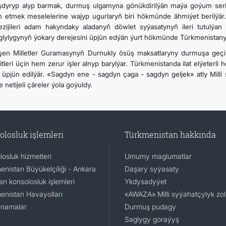
şdyryp alyp barmak, durmuş ulgamyna gönükdirilýän maýa goýum seri
n etmek meselelerine wajyp ugurlaryň biri hökmünde ähmiýet berilýä
ezijileri adam hakyndaky aladanyň döwlet syýasatynyň ileri tutulýa
glylygynyň ýokary derejesini üpjün edýän ýurt hökmünde Türkmenistanyň
eşen Milletler Guramasynyň Durnukly ösüş maksatlaryny durmuşa geçirm
tleri üçin hem zerur işler alnyp barylýar. Türkmenistanda ilat elýeterli
n üpjün edilýär. «Sagdyn ene - sagdyn çaga - sagdyn geljek» atly Mill
e netijeli çäreler ýola goýuldy.
olosluk işlemleri
Türkmenistan hakkında
osluk hizmetleri
Umumy maglumatlar
enistan Büyükelçiliği - Ankara
Daşary syýasaty
n konsolosluk işlemleri
Ykdysadyýet
enistan Havayolları
«AWAZA» Milli syýahatçylyk zo
namalar
Durmuş pudagy
Saglygy goraýyş