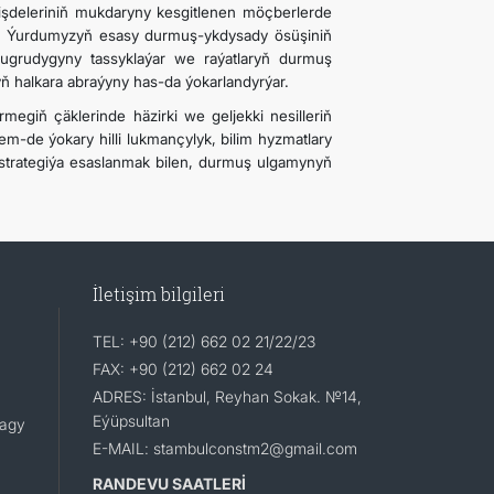
şdeleriniň mukdaryny kesgitlenen möçberlerde
r. Ýurdumyzyň esasy durmuş-ykdysady ösüşiniň
n ugrudygyny tassyklaýar we raýatlaryň durmuş
 halkara abraýyny has-da ýokarlandyrýar.
egiň çäklerinde häzirki we geljekki nesilleriň
 hem-de ýokary hilli lukmançylyk, bilim hyzmatlary
i strategiýa esaslanmak bilen, durmuş ulgamynyň
İletişim bilgileri
TEL: +90 (212) 662 02 21/22/23
FAX: +90 (212) 662 02 24
ADRES: İstanbul, Reyhan Sokak. №14,
Eýüpsultan
lagy
E-MAIL: stambulconstm2@gmail.com
RANDEVU SAATLERİ