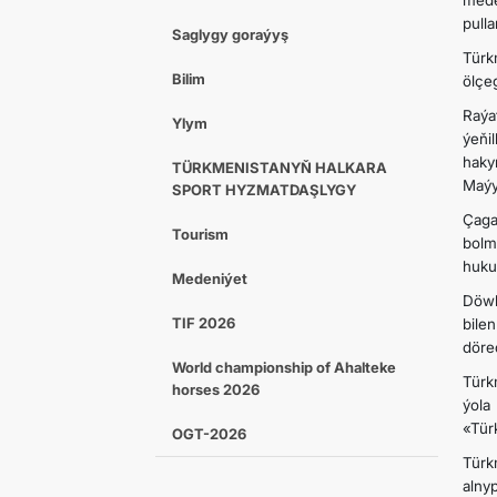
mede
pull
Saglygy goraýyş
Türk
Bilim
ölçe
Raýa
Ylym
ýe­ň
haky
TÜRKMENISTANYŇ HALKARA
Maýy
SPORT HYZMATDAŞLYGY
Çaga
Tourism
bolm
huku
Medeniýet
Döwl
TIF 2026
bile
döred
World championship of Ahalteke
Türk
horses 2026
ýola
«Tür
OGT-2026
Türk
alny