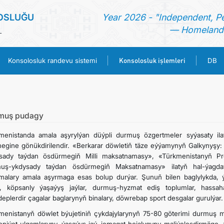
OSLUĞU
Year 2026 - "Independent, P
— Homeland 
L
Konsolosluk işlemleri
Konsolosluk randevu sistemi
DB
ANA SAYFA
HABERLER
muş pudagy
menistanda amala aşyrylýan düýpli durmuş özgertmeler syýasaty ilat
TÜRKMENISTAN
megine gönükdirilendir. «Berkarar döwletiň täze eýýamynyň Galkynyşy
sady taýdan ösdürmegiň Milli maksatnamasy», «Türkmenistanyň Pre
uş-ykdysady taýdan ösdürmegiň Maksatnamasy» ilatyň hal-ýagd
KONSOLOSLUK RANDEVU SISTEMI
amalary amala aşyrmaga esas bolup durýar. Şunuň bilen baglylykda
n, köpsanly ýaşaýyş jaýlar, durmuş-hyzmat ediş toplumlar, hassah
KONSOLOSLUK IŞLEMLERI
eplerdir çagalar baglarynyň binalary, döwrebap sport desgalar gurulýar.
menistanyň döwlet býujetiniň çykdajylarynyň 75-80 göterimi durmuş mak
DB