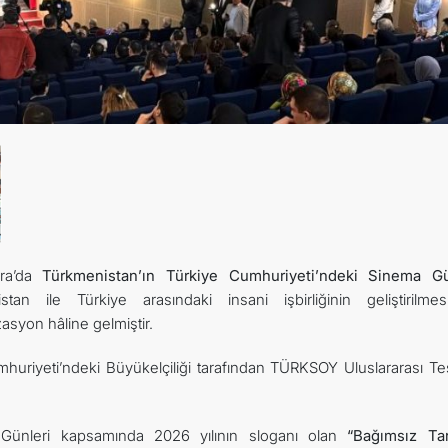
İLETIŞIM
ara’da
Türkmenistan’ın Türkiye Cumhuriyeti’ndeki Sinema Gü
tan ile Türkiye arasındaki insani işbirliğinin geliştirilme
asyon hâline gelmiştir.
uriyeti’ndeki Büyükelçiliği tarafından TÜRKSOY Uluslararası Teşk
Günleri kapsamında 2026 yılının sloganı olan
“Bağımsız Tar