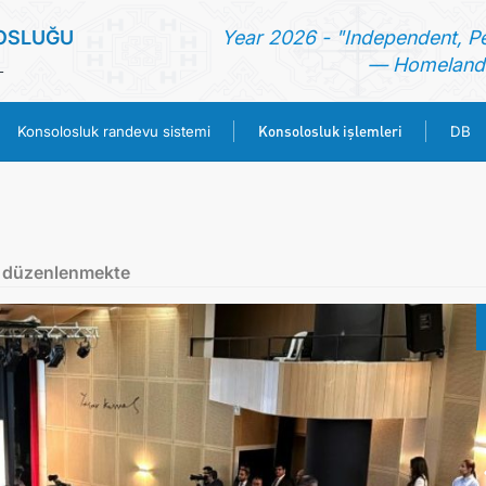
OSLUĞU
Year 2026 - "Independent, P
— Homeland 
L
Konsolosluk işlemleri
Konsolosluk randevu sistemi
DB
ANA SAYFA
HABERLER
i düzenlenmekte
TÜRKMENISTAN
KONSOLOSLUK RANDEVU SISTEMI
KONSOLOSLUK IŞLEMLERI
DB