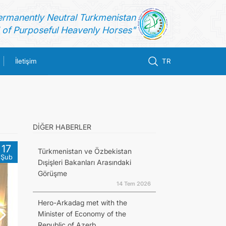
ermanently Neutral Turkmenistan
of Purposeful Heavenly Horses"
İletişim
TR
DİĞER HABERLER
17
Türkmenistan ve Özbekistan
Şub
Dışişleri Bakanları Arasındaki
Görüşme
14 Tem 2026
Hero-Arkadag met with the
Minister of Economy of the
Republic of Azerb...