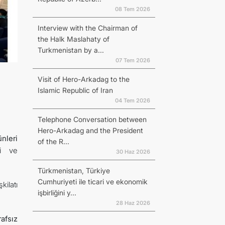
08 Tem 2026
Interview with the Chairman of
the Halk Maslahaty of
Turkmenistan by a...
07 Tem 2026
Visit of Hero-Arkadag to the
Islamic Republic of Iran
04 Tem 2026
Telephone Conversation between
Hero-Arkadag and the President
nleri
of the R...
si ve
30 Haz 2026
Türkmenistan, Türkiye
Cumhuriyeti ile ticari ve ekonomik
ilatı
işbirliğini y...
28 Haz 2026
afsız