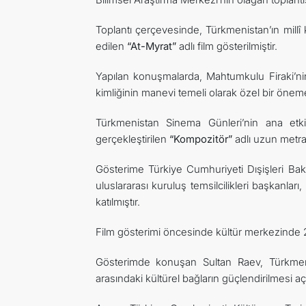
Toplantı çerçevesinde, Türkmenistan’ın millî k
edilen
“At-Myrat”
adlı film gösterilmiştir.
Yapılan konuşmalarda, Mahtumkulu Firaki’nin
kimliğinin manevi temeli olarak özel bir öneme
Türkmenistan Sinema Günleri’nin ana etki
gerçekleştirilen
“Kompozitör”
adlı uzun metraj
Gösterime Türkiye Cumhuriyeti Dışişleri Baka
uluslararası kuruluş temsilcilikleri başkanla
katılmıştır.
Film gösterimi öncesinde kültür merkezinde 202
Gösterimde konuşan Sultan Raev, Türkmeni
arasındaki kültürel bağların güçlendirilmesi a