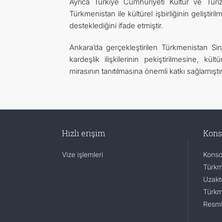
Ayrıca Türkiye Cumhuriyeti Kültür ve Tur
Türkmenistan ile kültürel işbirliğinin gelişti
desteklediğini ifade etmiştir.
Ankara’da gerçekleştirilen Türkmenistan Si
kardeşlik ilişkilerinin pekiştirilmesine, kü
mirasının tanıtılmasına önemli katkı sağlamıştır
Hızlı erişim
Kons
Vize işlemleri
Konsol
Türkm
Uzakta
Türkm
Resmi