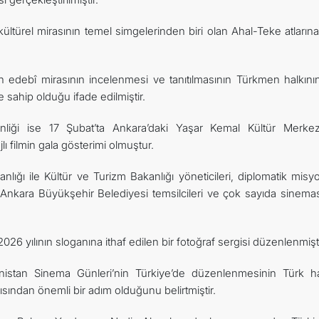
ültürel mirasının temel simgelerinden biri olan Ahal-Teke atlarına
 edebî mirasının incelenmesi ve tanıtılmasının Türkmen halkının 
 sahip olduğu ifade edilmiştir.
nliği ise 17 Şubat’ta Ankara’daki Yaşar Kemal Kültür Merkez
lı filmin gala gösterimi olmuştur.
nlığı ile Kültür ve Turizm Bakanlığı yöneticileri, diplomatik mis
rı, Ankara Büyükşehir Belediyesi temsilcileri ve çok sayıda sinem
6 yılının sloganına ithaf edilen bir fotoğraf sergisi düzenlenmişti
stan Sinema Günleri’nin Türkiye’de düzenlenmesinin Türk hal
çısından önemli bir adım olduğunu belirtmiştir.