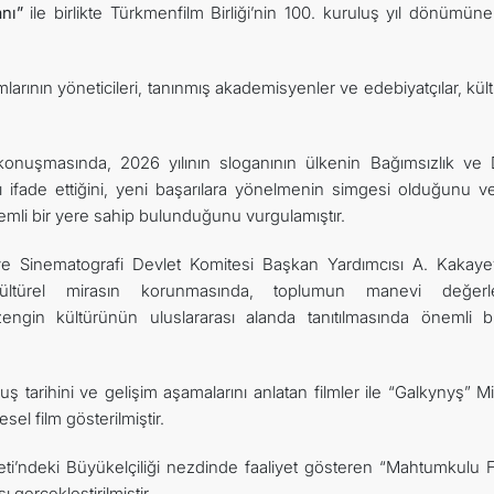
ı​”
ile birlikte Türkmenfilm Birliği’nin 100. kuruluş yıl dönümüne
rının yöneticileri, tanınmış akademisyenler ve edebiyatçılar, kül
onuşmasında, 2026 yılının sloganının ülkenin Bağımsızlık ve 
ını ifade ettiğini, yeni başarılara yönelmenin simgesi olduğunu ve
nemli bir yere sahip bulunduğunu vurgulamıştır.
ve Sinematografi Devlet Komitesi Başkan Yardımcısı A. Kakaye
ltürel mirasın korunmasında, toplumun manevi değerle
ngin kültürünün uluslararası alanda tanıtılmasında önemli bi
arihini ve gelişim aşamalarını anlatan filmler ile “Galkynyş” Mill
sel film gösterilmiştir.
i’ndeki Büyükelçiliği nezdinde faaliyet gösteren “Mahtumkulu Fi
 gerçekleştirilmiştir.