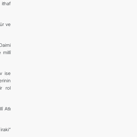
 ithaf
tür ve
Daimi
 millî
v ise
rinin
r rol
î Atlı
raki”