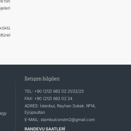
e’nin
jeleri
köklü
ltürel
İletişim bilgileri
TEL: +90 (212) 662 02 21/22/23
FAX: +90 (212) 662 02 24
ADRES: İstanbul, Reyhan Sokak. №14,
Eýüpsultan
lagy
E-MAIL: stambulconstm2@gmail.com
RANDEVU SAATLERİ