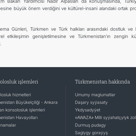
izm Bakan Yardımcısı Nadir Alpaslan da konuşmasında, Türkiy
rilmesine büyük önem verdiğini ve kültürel-insani alandaki ortak pro
nema Günleri, Türkmen ve Türk halkları arasındaki dostluk ve 
ltürel etkileşimin genişletilmesine ve Türkmenistan’ın zengin kü
.
olosluk işlemleri
Türkmenistan hakkında
osluk hizmetleri
Umumy maglumatlar
enistan Büyükelçiliği - Ankara
Daşary syýasaty
n konsolosluk işlemleri
Ykdysadyýet
enistan Havayolları
«AWAZA» Milli syýahatçylyk zo
namalar
Durmuş pudagy
Saglygy goraýyş