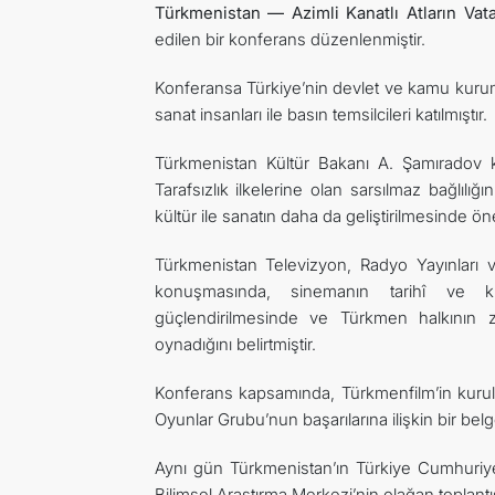
Türkmenistan — Azimli Kanatlı Atların Vatan
edilen bir konferans düzenlenmiştir.
Konferansa Türkiye’nin devlet ve kamu kurumla
sanat insanları ile basın temsilcileri katılmıştır.
Türkmenistan Kültür Bakanı A. Şamıradov k
Tarafsızlık ilkelerine olan sarsılmaz bağlılığ
kültür ile sanatın daha da geliştirilmesinde ö
Türkmenistan Televizyon, Radyo Yayınları 
konuşmasında, sinemanın tarihî ve kü
güçlendirilmesinde ve Türkmen halkının ze
oynadığını belirtmiştir.
Konferans kapsamında, Türkmenfilm’in kuruluş t
Oyunlar Grubu’nun başarılarına ilişkin bir belge
Aynı gün Türkmenistan’ın Türkiye Cumhuriyet
Bilimsel Araştırma Merkezi’nin olağan toplantısı