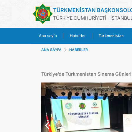
TÜRKMENİSTAN BAŞKONSOL
TÜRKİYE CUMHURİYETİ - İSTANBU
Türkmenistan
Ana sayfa
Haberler
ANA SAYFA
HABERLER
Türkiye’de Türkmenistan Sinema Günler