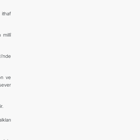
 ithaf
millî
i’nde
yon ve
asever
r.
kları