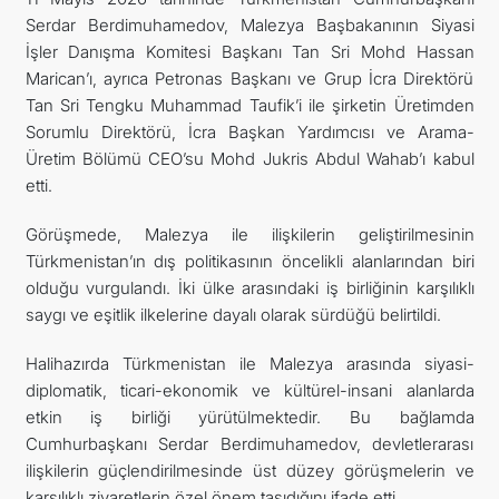
Serdar Berdimuhamedov, Malezya Başbakanının Siyasi
İLETIŞIM
İşler Danışma Komitesi Başkanı Tan Sri Mohd Hassan
Marican’ı, ayrıca Petronas Başkanı ve Grup İcra Direktörü
Tan Sri Tengku Muhammad Taufik’i ile şirketin Üretimden
Sorumlu Direktörü, İcra Başkan Yardımcısı ve Arama-
Üretim Bölümü CEO’su Mohd Jukris Abdul Wahab’ı kabul
etti.
Görüşmede, Malezya ile ilişkilerin geliştirilmesinin
Türkmenistan’ın dış politikasının öncelikli alanlarından biri
olduğu vurgulandı. İki ülke arasındaki iş birliğinin karşılıklı
saygı ve eşitlik ilkelerine dayalı olarak sürdüğü belirtildi.
Halihazırda Türkmenistan ile Malezya arasında siyasi-
diplomatik, ticari-ekonomik ve kültürel-insani alanlarda
etkin iş birliği yürütülmektedir. Bu bağlamda
Cumhurbaşkanı Serdar Berdimuhamedov, devletlerarası
ilişkilerin güçlendirilmesinde üst düzey görüşmelerin ve
karşılıklı ziyaretlerin özel önem taşıdığını ifade etti.