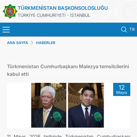
TÜRKMENİSTAN BAŞKONSOLOSLUĞU
TÜRKİYE CUMHURİYETİ - İSTANBUL
TR
ANA SAYFA
HABERLER
ANA SAYFA
HABERLER
Türkmenistan Cumhurbaşkanı Malezya temsilcilerini
kabul etti
TÜRKMENISTAN
12
Mayıs
KONSOLOSLUK RANDEVU SISTEMI
KONSOLOSLUK IŞLEMLERI
DB
11 Mayıs 2026 tarihinde Türkmenistan Cumhurbaşkanı