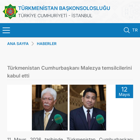
TÜRKMENİSTAN BAŞKONSOLOSLUĞU
TÜRKİYE CUMHURİYETİ - İSTANBUL
TR
ANA SAYFA
HABERLER
ANA SAYFA
HABERLER
Türkmenistan Cumhurbaşkanı Malezya temsilcilerini
kabul etti
TÜRKMENISTAN
12
Mayıs
KONSOLOSLUK RANDEVU SISTEMI
KONSOLOSLUK IŞLEMLERI
DB
11 Mayıs 2026 tarihinde Türkmenistan Cumhurbaşkanı