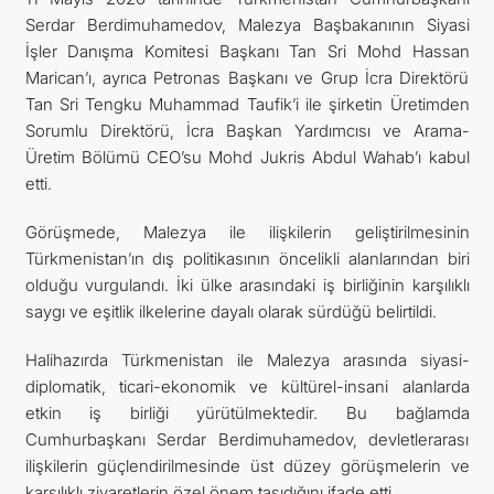
Serdar Berdimuhamedov, Malezya Başbakanının Siyasi
İLETIŞIM
İşler Danışma Komitesi Başkanı Tan Sri Mohd Hassan
Marican’ı, ayrıca Petronas Başkanı ve Grup İcra Direktörü
Tan Sri Tengku Muhammad Taufik’i ile şirketin Üretimden
Sorumlu Direktörü, İcra Başkan Yardımcısı ve Arama-
Üretim Bölümü CEO’su Mohd Jukris Abdul Wahab’ı kabul
etti.
Görüşmede, Malezya ile ilişkilerin geliştirilmesinin
Türkmenistan’ın dış politikasının öncelikli alanlarından biri
olduğu vurgulandı. İki ülke arasındaki iş birliğinin karşılıklı
saygı ve eşitlik ilkelerine dayalı olarak sürdüğü belirtildi.
Halihazırda Türkmenistan ile Malezya arasında siyasi-
diplomatik, ticari-ekonomik ve kültürel-insani alanlarda
etkin iş birliği yürütülmektedir. Bu bağlamda
Cumhurbaşkanı Serdar Berdimuhamedov, devletlerarası
ilişkilerin güçlendirilmesinde üst düzey görüşmelerin ve
karşılıklı ziyaretlerin özel önem taşıdığını ifade etti.