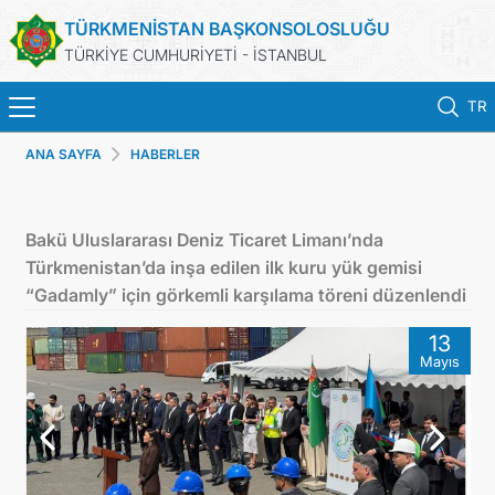
TÜRKMENİSTAN BAŞKONSOLOSLUĞU
TÜRKİYE CUMHURİYETİ - İSTANBUL
TR
ANA SAYFA
HABERLER
ANA SAYFA
HABERLER
Bakü Uluslararası Deniz Ticaret Limanı’nda
Türkmenistan’da inşa edilen ilk kuru yük gemisi
TÜRKMENISTAN
“Gadamly” için görkemli karşılama töreni düzenlendi
13
KONSOLOSLUK RANDEVU SISTEMI
Mayıs
KONSOLOSLUK IŞLEMLERI
DB