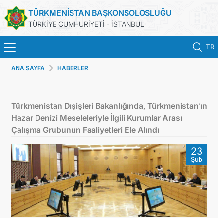
TÜRKMENİSTAN BAŞKONSOLOSLUĞU
TÜRKİYE CUMHURİYETİ - İSTANBUL
TR
ANA SAYFA
HABERLER
ANA SAYFA
HABERLER
Türkmenistan Dışişleri Bakanlığında, Türkmenistan’ın
Hazar Denizi Meseleleriyle İlgili Kurumlar Arası
TÜRKMENISTAN
Çalışma Grubunun Faaliyetleri Ele Alındı
23
KONSOLOSLUK RANDEVU SISTEMI
Şub
KONSOLOSLUK IŞLEMLERI
DB