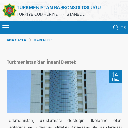
TÜRKMENİSTAN BAŞKONSOLOSLUĞU
TÜRKİYE CUMHURİYETİ - İSTANBUL
TR
ANA SAYFA
HABERLER
ANA SAYFA
HABERLER
Türkmenistan’dan İnsani Destek
TÜRKMENISTAN
14
Haz
KONSOLOSLUK RANDEVU SISTEMI
KONSOLOSLUK IŞLEMLERI
DB
Türkmenistan, uluslararası desteğin ilkelerine olan
bağlılığına ve Birleşmiş Milletler Anayasası ile uluslararası