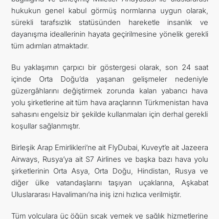
hukukun genel kabul görmüş normlarına uygun olarak,
İLETIŞIM
sürekli tarafsızlık statüsünden hareketle insanlık ve
dayanışma ideallerinin hayata geçirilmesine yönelik gerekli
tüm adımları atmaktadır.
Bu yaklaşımın çarpıcı bir göstergesi olarak, son 24 saat
içinde Orta Doğu’da yaşanan gelişmeler nedeniyle
güzergâhlarını değiştirmek zorunda kalan yabancı hava
yolu şirketlerine ait tüm hava araçlarının Türkmenistan hava
sahasını engelsiz bir şekilde kullanmaları için derhal gerekli
koşullar sağlanmıştır.
Birleşik Arap Emirlikleri’ne ait FlyDubai, Kuveyt’e ait Jazeera
Airways, Rusya’ya ait S7 Airlines ve başka bazı hava yolu
şirketlerinin Orta Asya, Orta Doğu, Hindistan, Rusya ve
diğer ülke vatandaşlarını taşıyan uçaklarına, Aşkabat
Uluslararası Havalimanı’na iniş izni hızlıca verilmiştir.
Tüm yolculara üç öğün sıcak yemek ve sağlık hizmetlerine