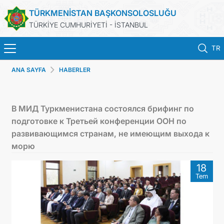
TÜRKMENİSTAN BAŞKONSOLOSLUĞU
TÜRKİYE CUMHURİYETİ - İSTANBUL
TR
ANA SAYFA
HABERLER
ANA SAYFA
HABERLER
В МИД Туркменистана состоялся брифинг по
подготовке к Третьей конференции ООН по
TÜRKMENISTAN
развивающимся странам, не имеющим выхода к
морю
KONSOLOSLUK RANDEVU SISTEMI
18
Tem
KONSOLOSLUK IŞLEMLERI
DB