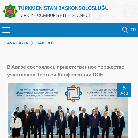
TÜRKMENİSTAN BAŞKONSOLOSLUĞU
TÜRKİYE CUMHURİYETİ - İSTANBUL
TR
ANA SAYFA
HABERLER
ANA SAYFA
HABERLER
В Авазе состоялось приветственное торжество
участников Третьей Конференции ООН
TÜRKMENISTAN
5
Ağu
KONSOLOSLUK RANDEVU SISTEMI
KONSOLOSLUK IŞLEMLERI
DB