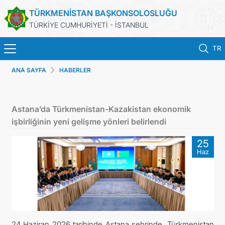
TÜRKMENİSTAN BAŞKONSOLOSLUĞU
TÜRKİYE CUMHURİYETİ - İSTANBUL
TR
ANA SAYFA
HABERLER
ANA SAYFA
HABERLER
Astana’da Türkmenistan-Kazakistan ekonomik
işbirliğinin yeni gelişme yönleri belirlendi
TÜRKMENISTAN
25
Haz
KONSOLOSLUK RANDEVU SISTEMI
KONSOLOSLUK IŞLEMLERI
DB
24 Haziran 2026 tarihinde Astana şehrinde, Türkmenistan