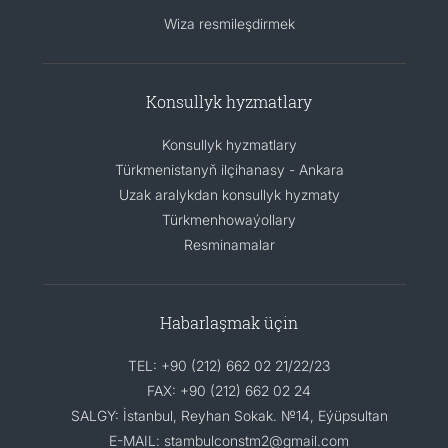
Wiza resmileşdirmek
Konsullyk hyzmatlary
Konsullyk hyzmatlary
Türkmenistanyň ilçihanasy - Ankara
Uzak aralykdan konsullyk hyzmaty
Türkmenhowaýollary
Resminamalar
Habarlaşmak üçin
TEL: +90 (212) 662 02 21/22/23
FAX: +90 (212) 662 02 24
SALGY: İstanbul, Reyhan Sokak. №14, Eýüpsultan
E-MAIL: stambulconstm2@gmail.com