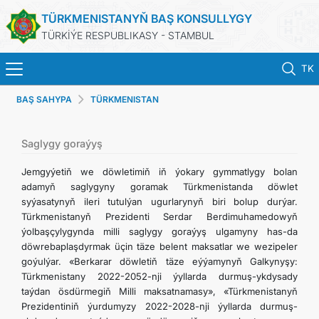
TÜRKMENISTANYŇ BAŞ KONSULLYGY
TÜRKİÝE RESPUBLIKASY - STAMBUL
TK
BAŞ SAHYPA
TÜRKMENISTAN
ANA SAYFA
HABERLER
Saglygy goraýyş
Jemgyýetiň we döwletimiň iň ýokary gymmatlygy bolan
TÜRKMENISTAN
adamyň saglygyny goramak Türkmenistanda döwlet
syýasatynyň ileri tutulýan ugurlarynyň biri bolup durýar.
Türkmenistanyň Prezidenti Serdar Berdimuhamedowyň
KONSOLOSLUK RANDEVU SISTEMI
ýolbaşçylygynda milli saglygy goraýyş ulgamyny has-da
döwrebaplaşdyrmak üçin täze belent maksatlar we wezipeler
KONSOLOSLUK IŞLEMLERI
goýulýar. «Berkarar döwletiň täze eýýamynyň Galkynyşy:
Türkmenistany 2022-2052-nji ýyllarda durmuş-ykdysady
taýdan ösdürmegiň Milli maksatnamasy», «Türkmenistanyň
DB
Prezidentiniň ýurdumyzy 2022-2028-nji ýyllarda durmuş-