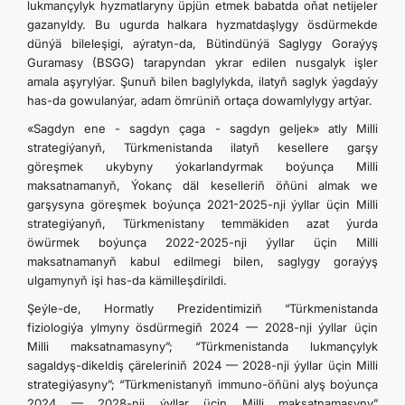
lukmançylyk hyzmatlaryny üpjün etmek babatda oňat netijeler
gazanyldy. Bu ugurda halkara hyzmatdaşlygy ösdürmekde
dünýä bileleşigi, aýratyn-da, Bütindünýä Saglygy Goraýyş
Guramasy (BSGG) tarapyndan ykrar edilen nusgalyk işler
amala aşyrylýar. Şunuň bilen baglylykda, ilatyň saglyk ýagdaýy
has-da gowulanýar, adam ömrüniň ortaça dowamlylygy artýar.
«Sagdyn ene - sagdyn çaga - sagdyn geljek» atly Milli
strategiýanyň, Türkmenistanda ilatyň kesellere garşy
göreşmek ukybyny ýokarlandyrmak boýunça Milli
maksatnamanyň, Ýokanç däl keselleriň öňüni almak we
garşysyna göreşmek boýunça 2021-2025-nji ýyllar üçin Milli
strategiýanyň, Türkmenistany temmäkiden azat ýurda
öwürmek boýunça 2022-2025-nji ýyllar üçin Milli
maksatnamanyň kabul edilmegi bilen, saglygy goraýyş
ulgamynyň işi has-da kämilleşdirildi.
Şeýle-de, Hormatly Prezidentimiziň “Türkmenistanda
fiziologiýa ylmyny ösdürmegiň 2024 — 2028-nji ýyllar üçin
Milli maksatnamasyny”; “Türkmenistanda lukmançylyk
sagaldyş-dikeldiş çäreleriniň 2024 — 2028-nji ýyllar üçin Milli
strategiýasyny”; “Türkmenistanyň immuno-öňüni alyş boýunça
2024 — 2028-nji ýyllar üçin Milli maksatnamasyny”