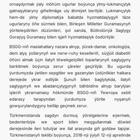
ornaşdyrmak ýaly möhüm ugurlar boýunça ylmy-lukmançylyk
gatnaşyklaryny gi­ňeltmäge uly ähmiýet berilýär. Lukmançylyk
hem-de ylmy diplomatiýa babatda hyzmatdaşlygyň täze
ugurlaryny öňe sürmek bilen, Birleşen Milletler Guramasynyň
ýöriteleşdirilen düzümleri, şol sanda, Bütindünýä Saglygy
Goraýyş Guramasy bilen işjeň hyzmatdaşlyk ösdürilýär.
BSGG-niň maslahatlary nazara alnyp, ýürek-damar, onkologiýa,
dem alyş ýollarynyň we nerw-ruhy keselleriň, süýjüli diabetiň
öňüni almak üçin ilatyň töwekgelçilikli toparlarynyň saglygyny
berkitmek boýunça zerur çäreler geçirilýär. Bu ugurda
ýurdumyzda ýetilen sepgitler we gazanylan üstünlikler halkara
derejede ykrar edilýär. Şunuň bilen baglylykda, ilatyň
saglygynyň we abadançylygynyň bähbidine alnyp barylýan
işleriň ykrarnamasy hökmünde BSGG-niň Ýewropa sebit
edarasy tarapyndan ýurdumyza ýörite nyşanyň
gowşurylandygyny belläp geçmek zerur.
Türkmenistanda sagdyn durmuş ýörelgelerine eýermek,
bedenterbiýe we sport bilen meşgullanmak döwlet
derejesinde ileri tutulýar we ilat arasynda giň goldaw tapýar.
Türkmenistanyň teklibi boýunça, 2018-nji ýylyň 12-nji aprelinde