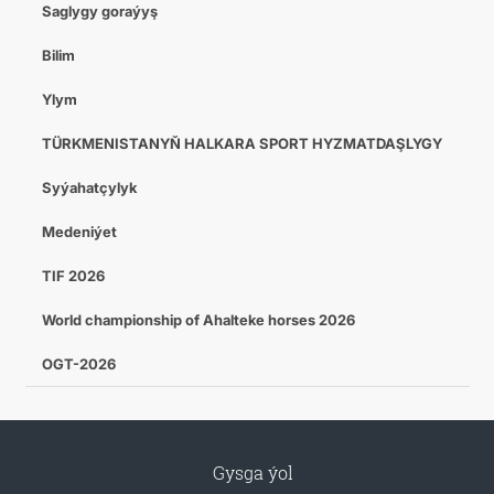
Saglygy goraýyş
Bilim
Ylym
TÜRKMENISTANYŇ HALKARA SPORT HYZMATDAŞLYGY
Syýahatçylyk
Medeniýet
TIF 2026
World championship of Ahalteke horses 2026
OGT-2026
Gysga ýol