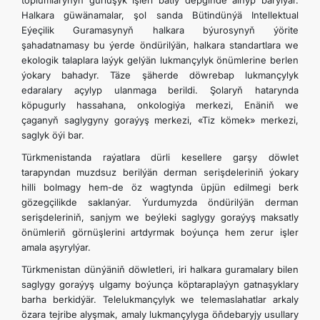
toplumlarynyň gurluşyk işleri batly depginde alnyp barylýar.
Halkara güwänamalar, şol sanda Bütindünýä Intellektual
Eýeçilik Guramasynyň halkara býurosynyň ýörite
şahadatnamasy bu ýerde öndürilýän, halkara standartlara we
ekologik talaplara laýyk gelýän lukmançylyk önümlerine berlen
ýokary bahadyr. Täze şäherde döwrebap lukmançylyk
edaralary açylyp ulanmaga berildi. Şolaryň hatarynda
köpugurly hassahana, onkologiýa merkezi, Enäniň we
çaganyň saglygyny goraýyş merkezi, «Tiz kömek» merkezi,
saglyk öýi bar.
Türkmenistanda raýatlara dürli kesellere garşy döwlet
tarapyndan muzdsuz berilýän derman serişdeleriniň ýokary
hilli bolmagy hem-de öz wagtynda üpjün edilmegi berk
gözegçilikde saklanýar. Ýurdumyzda öndürilýän derman
serişdeleriniň, sanjym we beýleki saglygy goraýyş maksatly
önümleriň görnüşlerini artdyrmak boýunça hem zerur işler
amala aşyrylýar.
Türkmenistan dünýäniň döwletleri, iri halkara guramalary bilen
saglygy goraýyş ulgamy boýunça köptaraplaýyn gatnaşyklary
barha berkidýär. Telelukmançylyk we telemaslahatlar arkaly
özara tejribe alyşmak, amaly lukmançylyga öňdebaryjy usullary