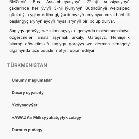
BMG-niň Baş Assambleýasynyň 72-nji sessiýasynyň
çäklerinde her ýylyň 3-nji iýunynyň Bütindünýä welosiped
güni diýlip yglan edilmegi, ýurdumyzyň umymyadamzat bähbitli
başlangyçlarynyň aýdyň mysallarynyň biri bolup durýar.
Saglygy goraýyş we lukmançylyk ulgamynda maksatnamalaýyn
özgertmeleri amala aşyrmak arkaly, Garaşsyz, Hemişelik
bitarap döwletimiziň saglygy goraýyş we derman senagaty
ulgamynda täze ösüşler netijeli üpjün edilýär.
TÜRKMENISTAN
Umumy maglumatlar
Daşary syýasaty
Ykdysadyýet
«AWAZA» Milli syýahatçylyk zolagy
Durmuş pudagy