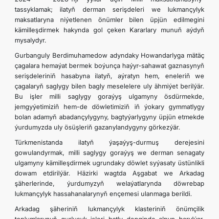
tassyklamak; ilatyň derman serişdeleri we lukmançylyk
maksatlaryna niýetlenen önümler bilen üpjün edilmegini
kämilleşdirmek hakynda gol çeken Kararlary munuň aýdyň
mysalydyr.
Gurbanguly Berdimuhamedow adyndaky Howandarlyga mätäç
çagalara hemaýat bermek boýunça haýyr-sahawat gaznasynyň
serişdeleriniň hasabyna ilatyň, aýratyn hem, eneleriň we
çagalaryň saglygy bilen bagly meselelere uly ähmiýet berilýär.
Bu işler milli saglygy goraýyş ulgamyny ösdürmekde,
jemgyýetimiziň hem-de döwletimiziň iň ýokary gymmatlygy
bolan adamyň abadançylygyny, bagtyýarlygyny üpjün etmekde
ýurdumyzda uly ösüşleriň gazanylandygyny görkezýär.
Türkmenistanda ilatyň ýaşaýyş-durmuş derejesini
gowulandyrmak, milli saglygy goraýyş we derman senagaty
ulgamyny kämilleşdirmek ugrundaky döwlet syýasaty üstünlikli
dowam etdirilýär. Häzirki wagtda Aşgabat we Arkadag
şäherlerinde, ýurdumyzyň welaýatlarynda döwrebap
lukmançylyk hassahanalarynyň ençemesi ulanmaga berildi.
Arkadag şäheriniň lukmançylyk klasteriniň önümçilik