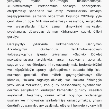
ykdysady taýdan ösdürmegiň maksatnamasy»,
İLETIŞIM
«Türkmenistanyň Prezidentiniň obalaryň, şäherçeleriň,
etraplardaky şäherleriň we etrap merkezleriniň ilatynyň
ýaşaýyşdurmuş şertlerini özgertmek boýunça 2028-nji ýyla
çenli döwür üçin Milli maksatnamasy» esasynda, Aşgabatda
we welaýatlarda häzirki zaman ylmy-kliniki merkezler,
şypahanalar, döwrebap derman kärhanalary, saglyk öýleri
gurulýar.
Garaşsyzlyk ýyllarynda Türkmenistanda Gahryman
Arkadagymyz Gurbanguly Berdimuhamedowyň
ýolbaşçylygynda işlenip taýýarlanan «Saglyk» Döwlet
maksatnamasyna laýyklykda, ynsan saglygyny goramak,
sagdyn durmuş ýörelgelerini rowaçlandyrmak, bedenterbiýäni
we köpçülikleýin sporty işjeňleşdirmek babatda köp işler
durmuşa geçirildi. «Ene mähri», gaýragoýulmasyz «Tiz
kömek», Halkara sagaldyş-dikeldiş we Halkara fiziologiýa
ylmy-kliniki merkezleri, köpugurly hassahanalar, şypahanalar,
derman serişdelerini öndürýän kärhanalar guruldy. Keselleri
anyklamak, bejermek, öňüni almak boýunça öňdebaryjy
usullary we innowasion tejribeleri işe ornaşdyrmakda, ynsan
ömrüniň dowamlylygyny uzaltmak, elýeterli hem-de ýokary hilli