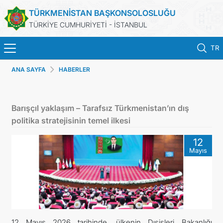
TÜRKMENİSTAN BAŞKONSOLOSLUĞU
TÜRKİYE CUMHURİYETİ - İSTANBUL
TR
ANA SAYFA
HABERLER
ANA SAYFA
HABERLER
Barışçıl yaklaşım – Tarafsız Türkmenistan’ın dış
politika stratejisinin temel ilkesi
TÜRKMENISTAN
12
Mayıs
KONSOLOSLUK RANDEVU SISTEMI
KONSOLOSLUK IŞLEMLERI
DB
12 Mayıs 2026 tarihinde, ülkenin Dışişleri Bakanlığı