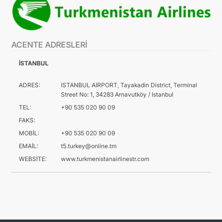
ACENTE ADRESLERİ
İSTANBUL
ADRES:
ISTANBUL AIRPORT, Tayakadin District, Terminal
Street No: 1, 34283 Arnavutköy / Istanbul
TEL:
+90 535 020 90 09
FAKS:
MOBİL:
+90 535 020 90 09
EMAİL:
t5.turkey@online.tm
WEBSİTE:
www.turkmenistanairlinestr.com