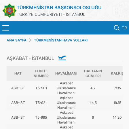
TÜRKMENİSTAN BAŞKONSOLOSLUĞU
TÜRKİYE CUMHURİYETİ - İSTANBUL
TR
ANA SAYFA
TÜRKMENİSTAN HAVA YOLLARI
ANA SAYFA
AŞKABAT - İSTANBUL
HABERLER
FLIGHT
HAFTANIN
TÜRKMENISTAN
HAT
HAVALİMANI
KALKIŞ
NUMBER
GÜNLERİ
Aşkabat
ASB-IST
T5-901
Uluslararası
4,7
7:35
KONSOLOSLUK RANDEVU SISTEMI
Havalimanı
Aşkabat
ASB-IST
T5-921
Uluslararası
1,4,5
19:15
KONSOLOSLUK IŞLEMLERI
Havalimanı
Aşkabat
ASB-IST
T5-985
Uluslararası
6
14:20
DB
Havalimanı
Aşkabat