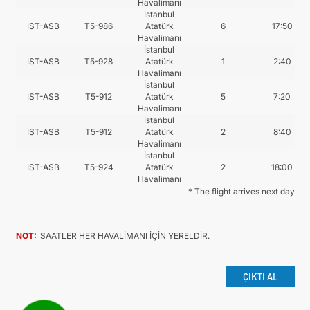
Havalimanı
İstanbul
IST-ASB
T5-986
Atatürk
6
17:50
Havalimanı
İstanbul
IST-ASB
T5-928
Atatürk
1
2:40
Havalimanı
İstanbul
IST-ASB
T5-912
Atatürk
5
7:20
Havalimanı
İstanbul
IST-ASB
T5-912
Atatürk
2
8:40
Havalimanı
İstanbul
IST-ASB
T5-924
Atatürk
2
18:00
Havalimanı
* The flight arrives next day
NOT:
SAATLER HER HAVALİMANI İÇİN YERELDİR.
ÇIKTI AL