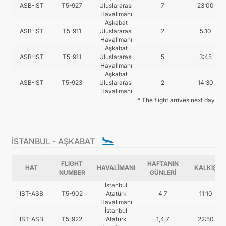
ASB-IST
T5-927
Uluslararası
7
23:00
İLETIŞIM
Havalimanı
Aşkabat
ASB-IST
T5-911
Uluslararası
2
5:10
Havalimanı
Aşkabat
ASB-IST
T5-911
Uluslararası
5
3:45
Havalimanı
Aşkabat
ASB-IST
T5-923
Uluslararası
2
14:30
Havalimanı
* The flight arrives next day
İSTANBUL - AŞKABAT
FLIGHT
HAFTANIN
HAT
HAVALİMANI
KALKIŞ
NUMBER
GÜNLERİ
İstanbul
IST-ASB
T5-902
Atatürk
4,7
11:10
Havalimanı
İstanbul
IST-ASB
T5-922
Atatürk
1,4,7
22:50