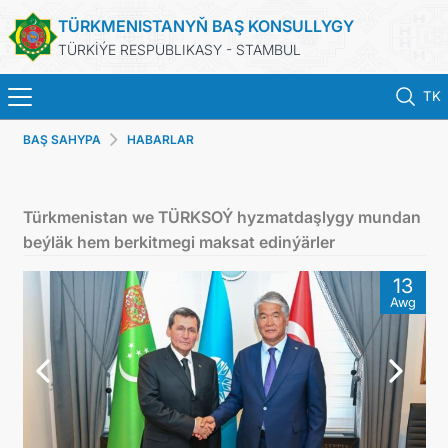
TÜRKMENISTANYŇ BAŞ KONSULLYGY
TÜRKİÝE RESPUBLIKASY - STAMBUL
TK
BAŞ SAHYPA
HABARLAR
ANA SAYFA
HABERLER
Türkmenistan we TÜRKSOÝ hyzmatdaşlygy mundan
beýläk hem berkitmegi maksat edinýärler
TÜRKMENISTAN
13
Awg
KONSOLOSLUK RANDEVU SISTEMI
KONSOLOSLUK IŞLEMLERI
DB