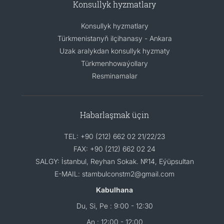
Konsullyk hyzmatlary
Konsullyk hyzmatlary
Türkmenistanyň ilçihanasy - Ankara
Uzak aralykdan konsullyk hyzmaty
Türkmenhowaýollary
Resminamalar
Habarlaşmak üçin
TEL: +90 (212) 662 02 21/22/23
FAX: +90 (212) 662 02 24
SALGY: İstanbul, Reyhan Sokak. №14, Eýüpsultan
E-MAIL: stambulconstm2@gmail.com
Kabulhana
Du, Si, Pe : 9:00 - 12:30
An : 12:00 - 12:00