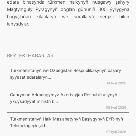
edara binasynda türkmen halkynyň nusgawy şahyry
Magtymguly Pyragynyň doglan gününiň 300 ýyllygyna
bagyşlanan kitaplaryň we suratlaryň sergisi bilen
tanyşdylar.
BEÝLEKI HABARLAR
Türkmenistanyň we Özbegistan Respublikasynyň daşary
syýasat edaralaryn...
14 Iýul 2026
Gahryman Arkadagymyz Azerbaýjan Respublikasynyň
ykdysadyýet ministri b...
08 Iýul 2026
Türkmenistanyň Halk Maslahatynyň Başlygynyň EYR-nyň
Teleradiogepleşikl...
07 Iýul 2026