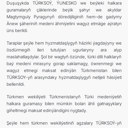
Duşuşykda TÜRKSOÝ, ÝUNESKO we beýleki halkara
guramalaryň çäklerinde beýik şahyr we akyldar
Magtymguly Pyragynyň döredijiliginiň hem-de gadymy
Änew şäheriniň medeni ähmiýetini wagyz etmäge aýratyn
üns berildi.
Taraplar şeýle hem hyzmatdaşlygyň häzirki ýagdaýyny we
ösdürmegiň ileri tutulýan ugurlaryny ara alyp
maslahatlaşdylar. Şol bir wagtyň özünde, türki dilli halklaryň
baý medeni mirasyny gorap saklamagy, öwrenmegi we
wagyz etmegi maksat edinýän Türkmenistan bilen
TÜRKSOY-yň arasyndaky hyzmatdaşlygyň netijeli häsiýeti
bellenildi.
Türkmen wekiliýeti Türkmenistanyň Türki medeniýetiň
halkara guramasy bilen mümkin bolan ähli gatnaşyklary
giňeltmegi maksat edinýändigini nygtady.
Şeýle hem türkmen wekiliýetiniň agzalary TÜRKSOÝ-yň