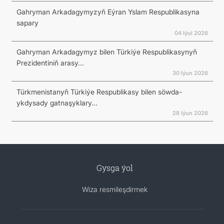
Gahryman Arkadagymyzyň Eýran Yslam Respublikasyna
sapary
04 Iýul 2026
Gahryman Arkadagymyz bilen Türkiýe Respublikasynyň
Prezidentiniň arasy...
30 Iýun 2026
Türkmenistanyň Türkiýe Respublikasy bilen söwda-
ykdysady gatnaşyklary...
28 Iýun 2026
Gysga ýol
Wiza resmileşdirmek