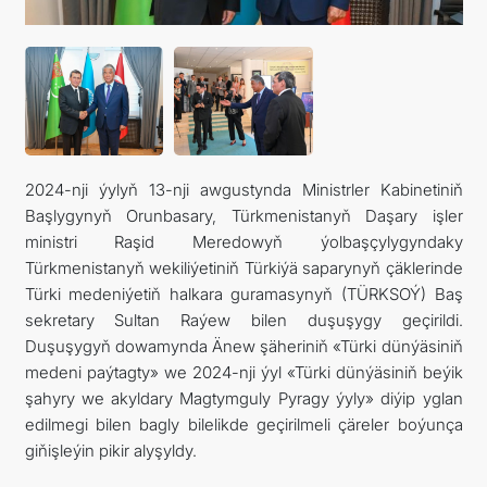
İLETIŞIM
2024-nji ýylyň 13-nji awgustynda Ministrler Kabinetiniň
Başlygynyň Orunbasary, Türkmenistanyň Daşary işler
ministri Raşid Meredowyň ýolbaşçylygyndaky
Türkmenistanyň wekiliýetiniň Türkiýä saparynyň çäklerinde
Türki medeniýetiň halkara guramasynyň (TÜRKSOÝ) Baş
sekretary Sultan Raýew bilen duşuşygy geçirildi.
Duşuşygyň dowamynda Änew şäheriniň «Türki dünýäsiniň
medeni paýtagty» we 2024-nji ýyl «Türki dünýäsiniň beýik
şahyry we akyldary Magtymguly Pyragy ýyly» diýip yglan
edilmegi bilen bagly bilelikde geçirilmeli çäreler boýunça
giňişleýin pikir alyşyldy.