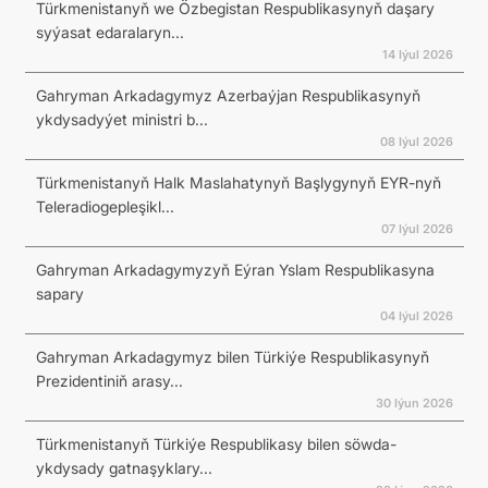
Türkmenistanyň we Özbegistan Respublikasynyň daşary
syýasat edaralaryn...
14 Iýul 2026
Gahryman Arkadagymyz Azerbaýjan Respublikasynyň
ykdysadyýet ministri b...
08 Iýul 2026
Türkmenistanyň Halk Maslahatynyň Başlygynyň EYR-nyň
Teleradiogepleşikl...
07 Iýul 2026
Gahryman Arkadagymyzyň Eýran Yslam Respublikasyna
sapary
04 Iýul 2026
Gahryman Arkadagymyz bilen Türkiýe Respublikasynyň
Prezidentiniň arasy...
30 Iýun 2026
Türkmenistanyň Türkiýe Respublikasy bilen söwda-
ykdysady gatnaşyklary...