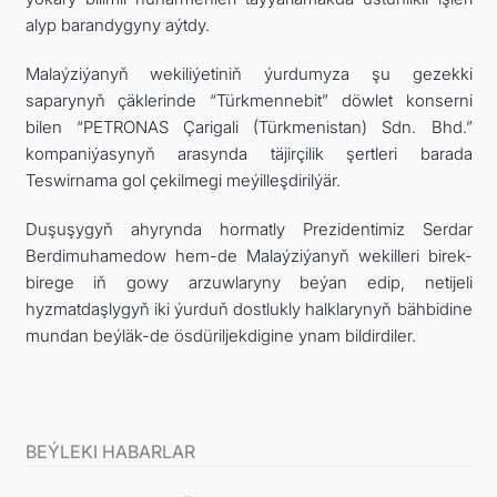
alyp barandygyny aýtdy.
Malaýziýanyň wekiliýetiniň ýurdumyza şu gezekki
saparynyň çäklerinde “Türkmennebit” döwlet konserni
bilen “PETRONAS Çarigali (Türkmenistan) Sdn. Bhd.”
kompaniýasynyň arasynda täjirçilik şertleri barada
Teswirnama gol çekilmegi meýilleşdirilýär.
Duşuşygyň ahyrynda hormatly Prezidentimiz Serdar
Berdimuhamedow hem-de Malaýziýanyň wekilleri birek-
birege iň gowy arzuwlaryny beýan edip, netijeli
hyzmatdaşlygyň iki ýurduň dostlukly halklarynyň bähbidine
mundan beýläk-de ösdüriljekdigine ynam bildirdiler.
BEÝLEKI HABARLAR