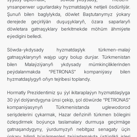
ynsanperwer ugurlardaky hyzmatdaşlyk netijeli ösdürilýär.
Şunuň bilen baglylykda, döwlet Baştutanymyz ýokary
derejede geçirilýän duşuşyklaryň, özara saparlaryň
döwletara gatnaşyklary berkitmekde möhüm ähmiýete
eýedigini belledi.
Söwda-ykdysady hyzmatdaşlyk türkmen-malaý
gatnaşyklarynyň wajyp ugry bolup durýar. Türkmenistan
bilen Malaýziýanyň ykdysady mümkinçiliklerinden
peýdalanmakda “PETRONAS” kompaniýasy bilen
hyzmatdaşlygyň oňyn tejribesi toplandy.
Hormatly Prezidentimiz şu ýyl ikitaraplaýyn hyzmatdaşlyga
30 ýyl dolýandygyna ünsi çekip, şol döwürde “PETRONAS”
kompaniýasynyň Türkmenistanda uglewodorod
serişdelerini çykarmak, Hazar deňziniň türkmen bölegini
özleşdirmek boýunça taslamalary durmuşa geçirmäge
gatnaşandygyny, ýurdumyzyň nebitgaz senagaty üçin
ýokary bilimli hünärmenleri taýýarlamakda üstünlikli işleri