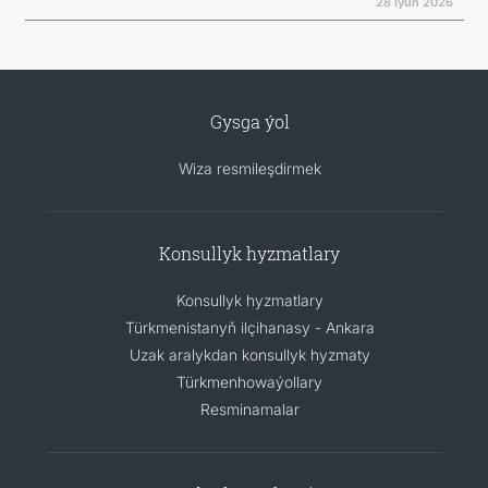
28 Iýun 2026
Gysga ýol
Wiza resmileşdirmek
Konsullyk hyzmatlary
Konsullyk hyzmatlary
Türkmenistanyň ilçihanasy - Ankara
Uzak aralykdan konsullyk hyzmaty
Türkmenhowaýollary
Resminamalar