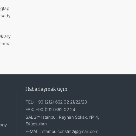
gtap,
ysady
klary
lanma
Habarlaşmak üçin
TEL: +90 (212) 662 02 21/22/23
FAX: +90 (212) 662 02 24
SALGY: İstanbul, Reyhan Sokak. №14,
Eýüpsultan
lagy
E-MAIL: stambulconstm2@gmail.com