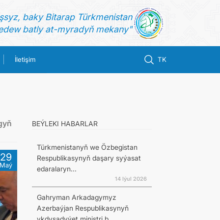
şsyz, baky Bitarap Türkmenistan
dew batly at-myradyň mekany"
İletişim
TK
gyň
BEÝLEKI HABARLAR
Türkmenistanyň we Özbegistan
29
Respublikasynyň daşary syýasat
Maý
edaralaryn...
14 Iýul 2026
Gahryman Arkadagymyz
Azerbaýjan Respublikasynyň
ykdysadyýet ministri b...