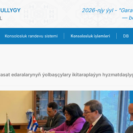
ULLYGY
2026-njy ýyl - "Gara
— be
L
Konsolosluk işlemleri
Konsolosluk randevu sistemi
DB
ANA SAYFA
HABERLER
sat edaralarynyň ýolbaşçylary ikitaraplaýyn hyzmatdaşly
TÜRKMENISTAN
KONSOLOSLUK RANDEVU SISTEMI
KONSOLOSLUK IŞLEMLERI
DB