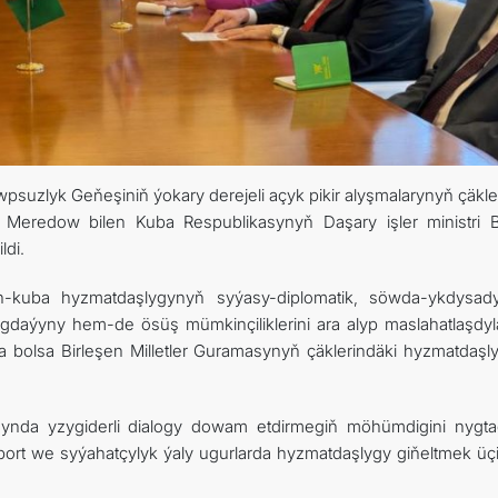
İLETIŞIM
suzlyk Geňeşiniň ýokary derejeli açyk pikir alyşmalarynyň çäkle
id Meredow bilen Kuba Respublikasynyň Daşary işler ministri 
ldi.
en-kuba hyzmatdaşlygynyň syýasy-diplomatik, söwda-ykdysa
daýyny hem-de ösüş mümkinçiliklerini ara alyp maslahatlaşdylar
da bolsa Birleşen Milletler Guramasynyň çäklerindäki hyzmatdaşl
asynda yzygiderli dialogy dowam etdirmegiň möhümdigini nygtad
port we syýahatçylyk ýaly ugurlarda hyzmatdaşlygy giňeltmek üçi