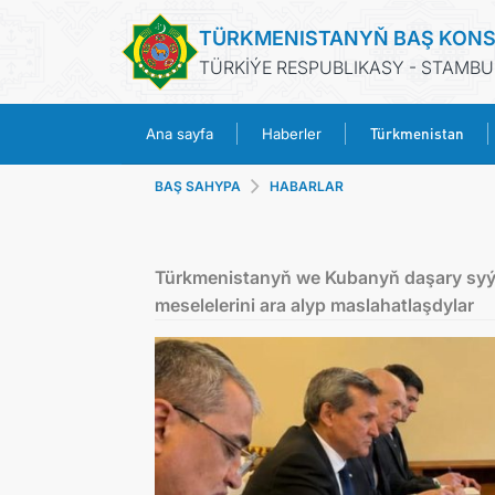
TÜRKMENISTANYŇ BAŞ KONS
TÜRKİÝE RESPUBLIKASY - STAMBU
Türkmenistan
Ana sayfa
Haberler
BAŞ SAHYPA
HABARLAR
Türkmenistanyň we Kubanyň daşary syýa
meselelerini ara alyp maslahatlaşdylar