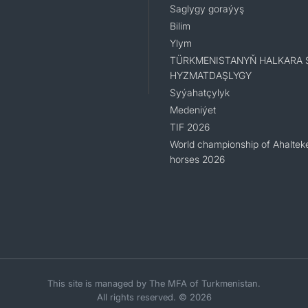
Saglygy goraýyş
Bilim
Ylym
TÜRKMENISTANYŇ HALKARA 
HYZMATDAŞLYGY
Syýahatçylyk
Medeniýet
TIF 2026
World championship of Ahaltek
horses 2026
This site is managed by The MFA of Turkmenistan.
All rights reserved. © 2026