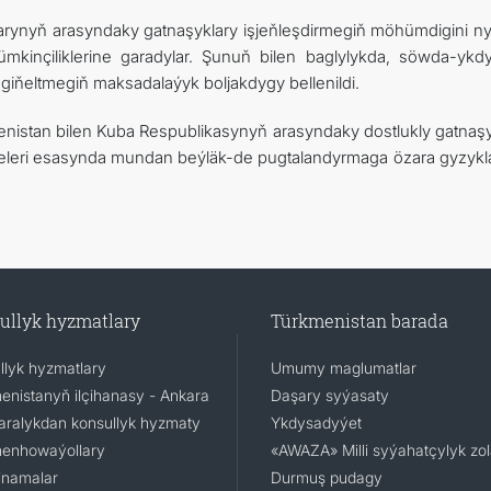
rlarynyň arasyndaky gatnaşyklary işjeňleşdirmegiň möhümdigini ny
ümkinçiliklerine garadylar. Şunuň bilen baglylykda, söwda-ykd
ňeltmegiň maksadalaýyk boljakdygy bellenildi.
enistan bilen Kuba Respublikasynyň arasyndaky dostlukly gatnaşy
leri esasynda mundan beýläk-de pugtalandyrmaga özara gyzyk
ullyk hyzmatlary
Türkmenistan barada
llyk hyzmatlary
Umumy maglumatlar
enistanyň ilçihanasy - Ankara
Daşary syýasaty
aralykdan konsullyk hyzmaty
Ykdysadyýet
enhowaýollary
«AWAZA» Milli syýahatçylyk zo
namalar
Durmuş pudagy