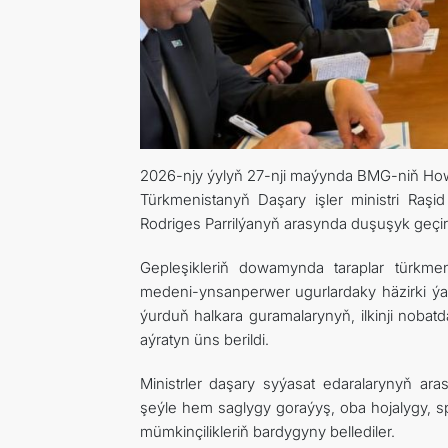
2026-njy ýylyň 27-nji maýynda BMG-niň Howp
Türkmenistanyň Daşary işler ministri Raş
Rodriges Parrilýanyň arasynda duşuşyk geçiri
Gepleşikleriň dowamynda taraplar türkm
medeni-ynsanperwer ugurlardaky häzirki ýag
ýurduň halkara guramalarynyň, ilkinji nobat
aýratyn üns berildi.
Ministrler daşary syýasat edaralarynyň ar
şeýle hem saglygy goraýyş, oba hojalygy, s
mümkinçilikleriň bardygyny bellediler.