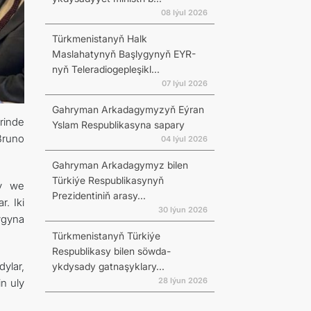
08 Iýul 2026
Türkmenistanyň Halk
Maslahatynyň Başlygynyň EYR-
nyň Teleradiogepleşikl...
07 Iýul 2026
Gahryman Arkadagymyzyň Eýran
rinde
Yslam Respublikasyna sapary
Bruno
04 Iýul 2026
Gahryman Arkadagymyz bilen
Türkiýe Respublikasynyň
dy we
Prezidentiniň arasy...
. Iki
30 Iýun 2026
ygyna
Türkmenistanyň Türkiýe
Respublikasy bilen söwda-
ylar,
ykdysady gatnaşyklary...
28 Iýun 2026
n uly