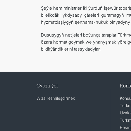
Şeýle hem ministrler iki ýurduň işewür topa
bilelikdäki ykdysady çäreleri guramagyň m
hyzmatdaşlygyň şertnama-hukuk binýadyny gi
Duşuşygyň netijeleri boýunça taraplar Türkm
özara hormat goýmak we ynanyşmak ýörelge
bildirýändiklerini tassykladylar.
Gysga ýol
Kons
Wiza resmileşdirmek
Konsu
Türkm
Uzak 
Türkm
Resmi